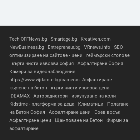
Tech.OFFNews.bg
Smartage.bg
Kreativen.com
NewBusiness.bg
Entrepreneur.bg
VRnews.info
SEO
оптимизиране на сайтове - цени
геймърски столове
кърти чисти извозва софия
Асфалтиране София
Камери за видеонаблюдение
https://www.vijdamte.bg/cameras
Асфалтиране
къртене на бетон
кърти чисти извозва цена
IDEAMAX
Авторадиатори
изкупуване на коли
Kidstime - платформа за деца
Климатици
Полагане
на Бетон София
Асфалтиране цени
Соев восък
Асфалтиране цени
Щамповане на Бетон
Фирми за
асфалтиране