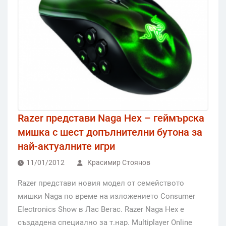
Razer представи Naga Hex – геймърска
мишка с шест допълнителни бутона за
най-актуалните игри
11/01/2012
Красимир Стоянов
Razer представи новия модел от семейството
мишки Naga по време на изложението Consumer
Electronics Show в Лас Вегас. Razer Naga Hex е
създадена специално за т.нар. Multiplayer Online