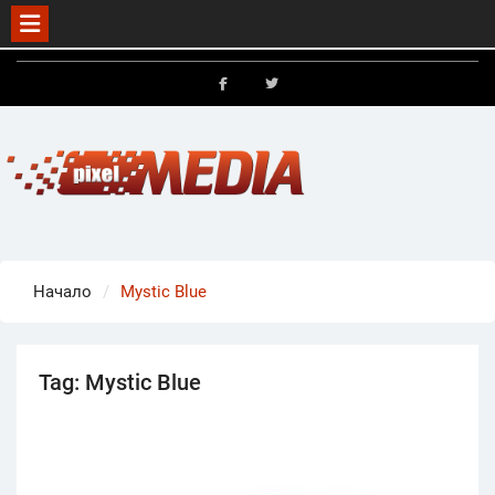
Skip
to
FB
X
content
Начало
Mystic Blue
Tag:
Mystic Blue