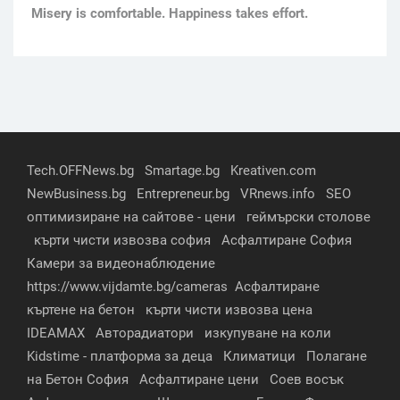
Мisery is comfortable. Happiness takes effort.
Tech.OFFNews.bg
Smartage.bg
Kreativen.com
NewBusiness.bg
Entrepreneur.bg
VRnews.info
SEO
оптимизиране на сайтове - цени
геймърски столове
кърти чисти извозва софия
Асфалтиране София
Камери за видеонаблюдение
https://www.vijdamte.bg/cameras
Асфалтиране
къртене на бетон
кърти чисти извозва цена
IDEAMAX
Авторадиатори
изкупуване на коли
Kidstime - платформа за деца
Климатици
Полагане
на Бетон София
Асфалтиране цени
Соев восък