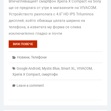
Впечатляващият смартфон Xperia X Compact на Sony
ще се предлага от утре в магазините на VIVACOM.
Устройството разполага с 4.6” HD IPS Triluminos
дисплей, който обхваща цялата ширина на
телефона, а извитата му форма се слива
изключително гладко и почти
ВИЖ ПОВЕЧЕ
Новини
,
Телефони
Google Android
,
Mystic Blue
,
Smart XL
,
VIVACOM
,
Xperia X Compact
,
смартофн
Leave a comment