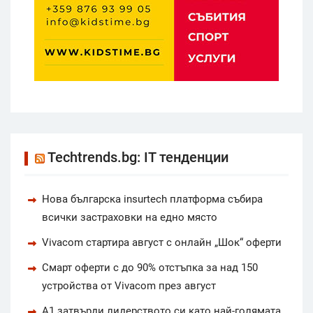
Techtrends.bg: IT тенденции
Нова българска insurtech платформа събира
всички застраховки на едно място
Vivacom стартира август с онлайн „Шок“ оферти
Смарт оферти с до 90% отстъпка за над 150
устройства от Vivacom през август
А1 затвърди лидерството си като най-голямата