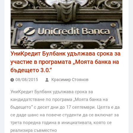
УниКредит Булбанк удължава срока за
участие в програмата „Моята банка на
бъдещето 3.0.“
08/08/2015
Красимир Стоянов
УниКредит Булбанк удължава срока за
кандидатстване по програма „Моята банка на
бъдещето“ с десет дни до 17 септември. Целта е да
се даде шанс на повече студенти да се включат за
трета поредна година в инициативата, която се
реализира съвместно