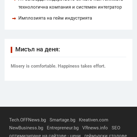
технологична компания и системен интегратор
Имплозията на гейм индустрията
Мисъл на деня:
Мisery is comfortable. Happiness takes effort.
Tech.OFFNews.bg
Smartage.bg
Kreativen.com
NewBusiness.bg
Entrepreneur.bg
VRnews.info
SEO
оптимизиране на сайтове - цени
геймърски столове