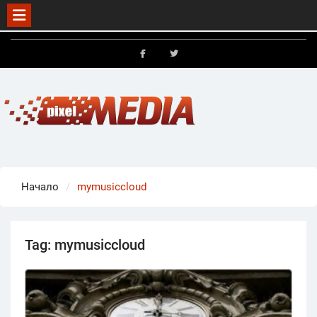
Skip
to
FB
X
content
Начало
mymusiccloud
Tag:
mymusiccloud