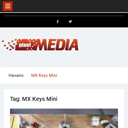
Skip
to
FB
X
content
Начало
MX Keys Mini
Tag:
MX Keys Mini