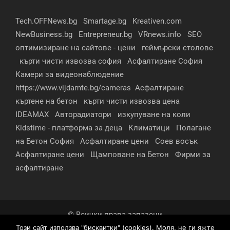
Tech.OFFNews.bg
Smartage.bg
Kreativen.com
NewBusiness.bg
Entrepreneur.bg
VRnews.info
SEO
оптимизиране на сайтове - цени
геймърски столове
кърти чисти извозва софия
Асфалтиране София
Камери за видеонаблюдение
https://www.vijdamte.bg/cameras
Асфалтиране
къртене на бетон
кърти чисти извозва цена
IDEAMAX
Авторадиатори
изкупуване на коли
Kidstime - платформа за деца
Климатици
Полагане
на Бетон София
Асфалтиране цени
Соев восък
Асфалтиране цени
Щамповане на Бетон
Фирми за
асфалтиране
© Всички права запазени
Този сайт използва "бисквитки" (cookies). Моля, не ги яжте