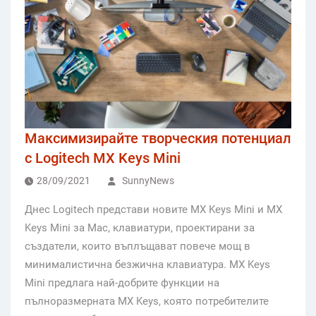
Максимизирайте творческия потенциал
с Logitech MX Keys Mini
28/09/2021
SunnyNews
Днес Logitech представи новите MX Keys Mini и MX
Keys Mini за Mac, клавиатури, проектирани за
създатели, които въплъщават повече мощ в
минималистична безжична клавиатура. MX Keys
Mini предлага най-добрите функции на
пълноразмерната MX Keys, която потребителите