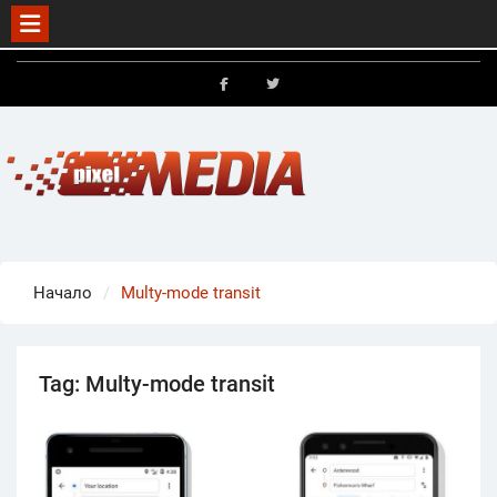
Skip
to
FB
X
content
Начало
Multy-mode transit
Tag:
Multy-mode transit