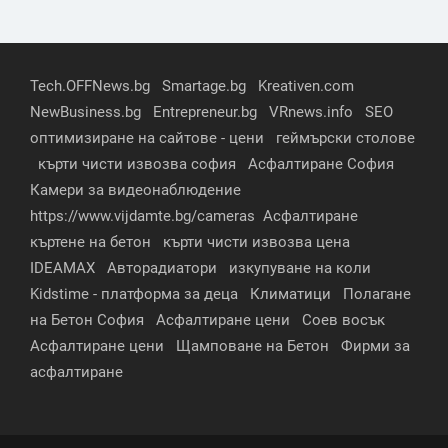
Tech.OFFNews.bg
Smartage.bg
Kreativen.com
NewBusiness.bg
Entrepreneur.bg
VRnews.info
SEO
оптимизиране на сайтове - цени
геймърски столове
кърти чисти извозва софия
Асфалтиране София
Камери за видеонаблюдение
https://www.vijdamte.bg/cameras
Асфалтиране
къртене на бетон
кърти чисти извозва цена
IDEAMAX
Авторадиатори
изкупуване на коли
Kidstime - платформа за деца
Климатици
Полагане
на Бетон София
Асфалтиране цени
Соев восък
Асфалтиране цени
Щамповане на Бетон
Фирми за
асфалтиране