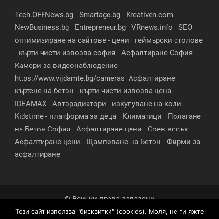
Tech.OFFNews.bg
Smartage.bg
Kreativen.com
NewBusiness.bg
Entrepreneur.bg
VRnews.info
SEO
оптимизиране на сайтове - цени
геймърски столове
кърти чисти извозва софия
Асфалтиране София
Камери за видеонаблюдение
https://www.vijdamte.bg/cameras
Асфалтиране
къртене на бетон
кърти чисти извозва цена
IDEAMAX
Авторадиатори
изкупуване на коли
Kidstime - платформа за деца
Климатици
Полагане
на Бетон София
Асфалтиране цени
Соев восък
Асфалтиране цени
Щамповане на Бетон
Фирми за
асфалтиране
© Всички права запазени
Този сайт използва "бисквитки" (cookies). Моля, не ги яжте
За нас
Контакти
Реклама
Партньори