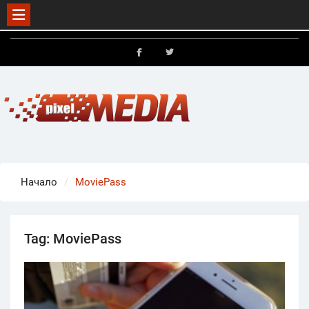
Skip
to
FB
X
content
Начало
MoviePass
Tag:
MoviePass