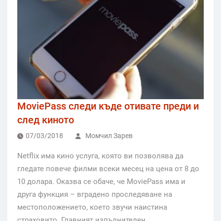
MoviePass следи къде отивате преди и
след киното
07/03/2018
Момчил Зарев
Netflix има кино услуга, която ви позволява да
гледате повече филми всеки месец на цена от 8 до
10 долара. Оказва се обаче, че MoviePass има и
друга функция – вградено проследяване на
местоположението, което звучи наистина
страховито. Главният изпълнителен