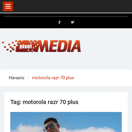
Skip
to
FB
X
content
Начало
motorola razr 70 plus
Tag:
motorola razr 70 plus