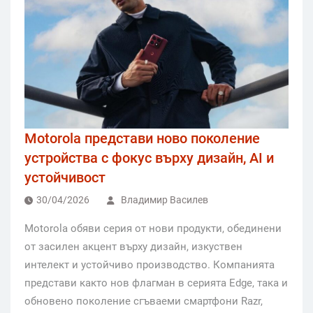
Motorola представи ново поколение
устройства с фокус върху дизайн, AI и
устойчивост
30/04/2026
Владимир Василев
Motorola обяви серия от нови продукти, обединени
от засилен акцент върху дизайн, изкуствен
интелект и устойчиво производство. Компанията
представи както нов флагман в серията Edge, така и
обновено поколение сгъваеми смартфони Razr,