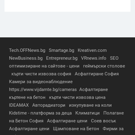
Tech.OFFNews.bg
Smartage.bg
Kreativen.com
NewBusiness.bg
Entrepreneur.bg
VRnews.info
SEO
оптимизиране на сайтове - цени
геймърски столове
кърти чисти извозва софия
Асфалтиране София
Камери за видеонаблюдение
https://www.vijdamte.bg/cameras
Асфалтиране
къртене на бетон
кърти чисти извозва цена
IDEAMAX
Авторадиатори
изкупуване на коли
Kidstime - платформа за деца
Климатици
Полагане
на Бетон София
Асфалтиране цени
Соев восък
Асфалтиране цени
Щамповане на Бетон
Фирми за