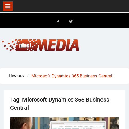
Skip
to
FB
X
content
Начало
Microsoft Dynamics 365 Business Central
Tag:
Microsoft Dynamics 365 Business
Central