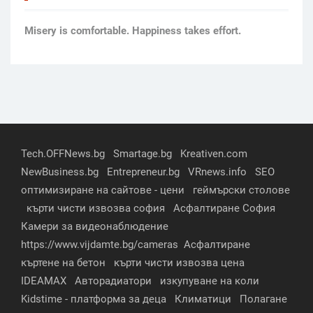
Мisery is comfortable. Happiness takes effort.
Tech.OFFNews.bg
Smartage.bg
Kreativen.com
NewBusiness.bg
Entrepreneur.bg
VRnews.info
SEO
оптимизиране на сайтове - цени
геймърски столове
кърти чисти извозва софия
Асфалтиране София
Камери за видеонаблюдение
https://www.vijdamte.bg/cameras
Асфалтиране
къртене на бетон
кърти чисти извозва цена
IDEAMAX
Авторадиатори
изкупуване на коли
Kidstime - платформа за деца
Климатици
Полагане