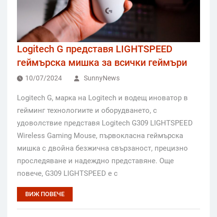
Logitech G представя LIGHTSPEED
геймърска мишка за всички геймъри
10/07/2024
SunnyNews
Logitech G, марка на Logitech и водещ иноватор в
гейминг технологиите и оборудването, с
удоволствие представя Logitech G309 LIGHTSPEED
Wireless Gaming Mouse, първокласна геймърска
мишка с двойна безжична свързаност, прецизно
проследяване и надеждно представяне. Още
повече, G309 LIGHTSPEED е с
ВИЖ ПОВЕЧЕ