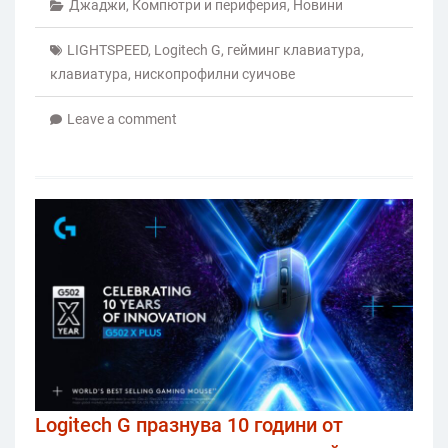
Джаджи
,
Компютри и периферия
,
Новини
LIGHTSPEED
,
Logitech G
,
гейминг клавиатура
,
клавиатура
,
нископрофилни суичове
Leave a comment
Logitech G празнува 10 години от