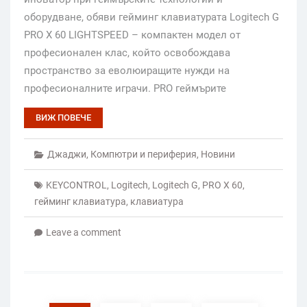
оборудване, обяви гейминг клавиатурата Logitech G
PRO X 60 LIGHTSPEED – компактен модел от
професионален клас, който освобождава
пространство за еволюиращите нужди на
професионалните играчи. PRO геймърите
ВИЖ ПОВЕЧЕ
Джаджи
,
Компютри и периферия
,
Новини
KEYCONTROL
,
Logitech
,
Logitech G
,
PRO X 60
,
гейминг клавиатура
,
клавиатура
Leave a comment
Posts
pagination