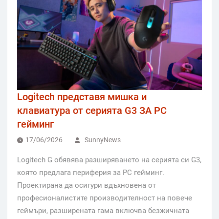
Logitech представя мишка и
клавиатура от серията G3 ЗА PC
гейминг
17/06/2026
SunnyNews
Logitech G oбявява разширяването на серията си G3,
която предлага периферия за PC гейминг.
Проектирана да осигури вдъхновена от
професионалистите производителност на повече
геймъри, разширената гама включва безжичната