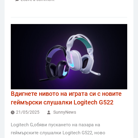
Вдигнете нивото на играта си с новите
геймърски слушалки Logitech G522
21/05/2025
SunnyNews
Logitech G,обяви пускането на пазара на
геймърските слушалки Logitech G522, ново