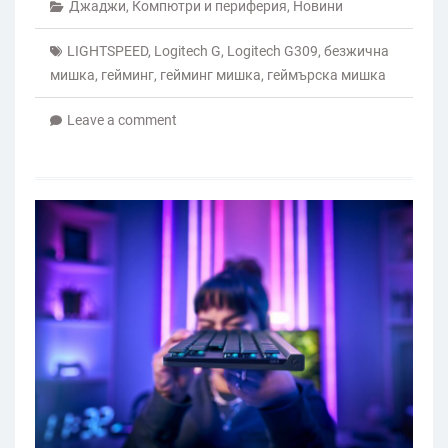
Джаджи
,
Компютри и периферия
,
Новини
LIGHTSPEED
,
Logitech G
,
Logitech G309
,
безжична
мишка
,
гейминг
,
гейминг мишка
,
геймърска мишка
Leave a comment