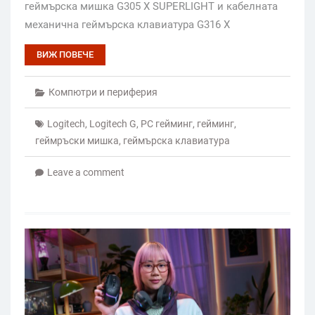
геймърска мишка G305 X SUPERLIGHT и кабелната
механична геймърска клавиатура G316 X
ВИЖ ПОВЕЧЕ
Компютри и периферия
Logitech
,
Logitech G
,
PC гейминг
,
гейминг
,
геймръски мишка
,
геймърска клавиатура
Leave a comment