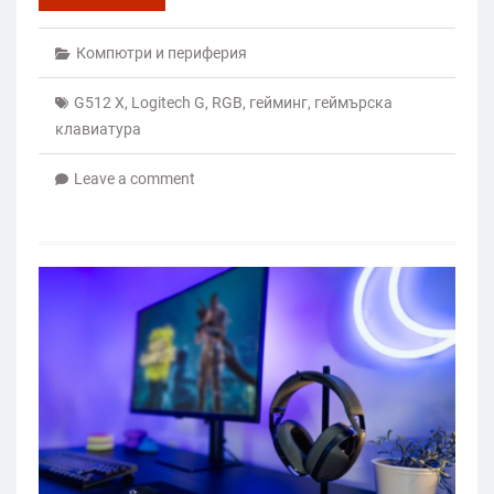
Компютри и периферия
G512 X
,
Logitech G
,
RGB
,
гейминг
,
геймърска
клавиатура
Leave a comment