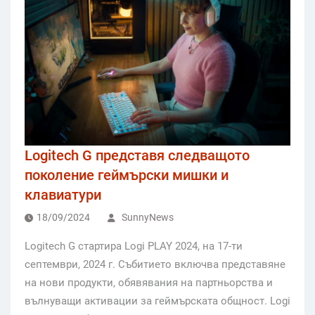
Logitech G представя следващото
поколение геймърски мишки и
клавиатури
18/09/2024
SunnyNews
Logitech G стартира Logi PLAY 2024, на 17-ти
септември, 2024 г. Събитието включва представяне
на нови продукти, обявявания на партньорства и
вълнуващи активации за геймърската общност. Logi