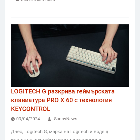
LOGITECH G разкрива геймърската
клавиатура PRO X 60 с технология
KEYCONTROL
09/04/2024
SunnyNews
Днес, Logitech G, марка на Logitech и водещ
иноватор при геймърските технологии и