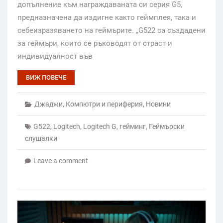
допълнение към награждаваната си серия G5,
предназначена да издигне както геймплея, така и
себеизразяването на геймърите. „G522 са създадени
за геймъри, които се ръководят от страст и
индивидуалност във
ВИЖ ПОВЕЧЕ
Джаджи
,
Компютри и периферия
,
Новини
G522
,
Logitech
,
Logitech G
,
гейминг
,
Геймърски
слушалки
Leave a comment