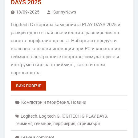
DAYS 2025
18/09/2025
SunnyNews
Logitech G стартира кампанията PLAY DAYS 2025 и
разкри едно от най-значителните разширения на
своето портфолио до сега. Наборът от продукти
включва ключови иновации при PC и конзолния
гейминг, електронните спортове, симулаторите и
инструментите за стрийминг, както и нови
партньорства
ВИЖ ПОВЕЧЕ
Компютри и периферия
,
Новини
Logitech
,
Logitech G
,
lOGITECH G PLAY DAYS
,
геймимг
,
геймъри
,
перфиерия
,
стриймъри
Leave a comment