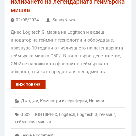
излизането на легендарната геймърска
мишка
02/05/2024
SunnyNews
Днес Logitech G, марка на Logitech и водещ
иноватор на гейминг технологии и оборудване,
празнува 10 години от излизането на легендарната
геймърска мишка G502. В това първо десетилетие,
G502 се наложи като фаворит в геймърската
общност, тъй като предоставя ненадмината
ВИЖ ПОВЕЧЕ
Джаджи
,
Компютри и периферия
,
Новини
G502
,
LIGHTSPEED
,
Logitech
,
Logitech G
,
гейминг
,
геймърска мишка
Leave a comment