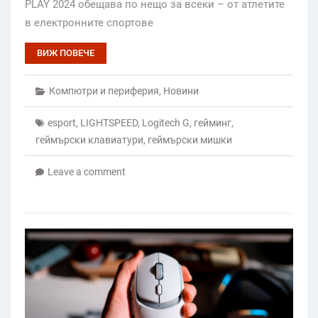
PLAY 2024 обещава по нещо за всеки – от атлетите
в електронните спортове
ВИЖ ПОВЕЧЕ
Компютри и периферия
,
Новини
esport
,
LIGHTSPEED
,
Logitech G
,
гейминг
,
геймърски клавиатури
,
геймърски мишки
Leave a comment