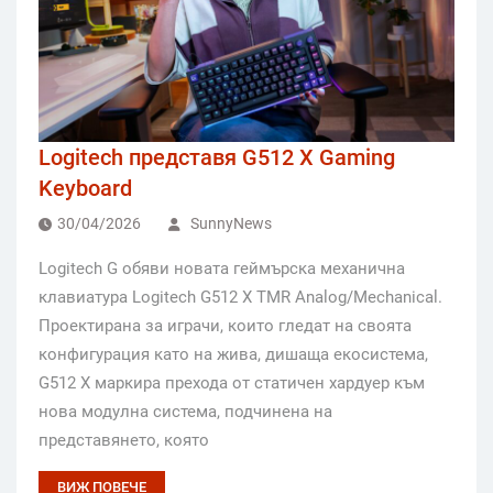
Logitech представя G512 X Gaming
Keyboard
30/04/2026
SunnyNews
Logitech G обяви новата геймърска механична
клавиатура Logitech G512 X TMR Analog/Mechanical.
Проектирана за играчи, които гледат на своята
конфигурация като на жива, дишаща екосистема,
G512 X маркира прехода от статичен хардуер към
нова модулна система, подчинена на
представянето, която
ВИЖ ПОВЕЧЕ