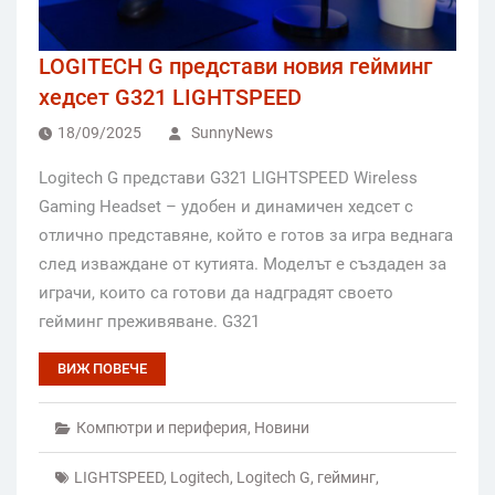
LOGITECH G представи новия гейминг
хедсет G321 LIGHTSPEED
18/09/2025
SunnyNews
Logitech G представи G321 LIGHTSPEED Wireless
Gaming Headset – удобен и динамичен хедсет с
отлично представяне, който е готов за игра веднага
след изваждане от кутията. Моделът е създаден за
играчи, които са готови да надградят своето
гейминг преживяване. G321
ВИЖ ПОВЕЧЕ
Компютри и периферия
,
Новини
LIGHTSPEED
,
Logitech
,
Logitech G
,
гейминг
,