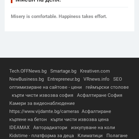
Мisery is comfortable. Happiness takes effort.
Tech.OFFNews.bg
Smartage.bg
Kreativen.com
NewBusiness.bg
Entrepreneur.bg
VRnews.info
SEO
оптимизиране на сайтове - цени
геймърски столове
кърти чисти извозва софия
Асфалтиране София
Камери за видеонаблюдение
https://www.vijdamte.bg/cameras
Асфалтиране
къртене на бетон
кърти чисти извозва цена
IDEAMAX
Авторадиатори
изкупуване на коли
Kidstime - платформа за деца
Климатици
Полагане