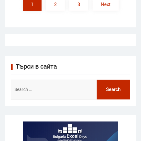
1
2
3
Next
Търси в сайта
Search
for: