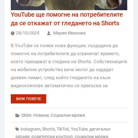
YouTube ще помогне на потребителите
да се откажат от гледането на Shorts
28/10/2025
Мария Иванова
В YouTube се появи нова функция, създадена да
помогне на потребителите да ограничат времето,
което прекарват в гледане на Shorts. Собствениците
на мобилни устройства вече могат да зададат
дневен лимит, след който гледането на къси
видеоклипове автоматично се прекъсва за
ВИЖ ПОВЕЧЕ
Slider
,
Новини
,
Социални мрежи
instagram
,
Shorts
,
TikTok
,
YouTube
,
дигитално
здраве
,
родителски контрол
,
социални мрежи