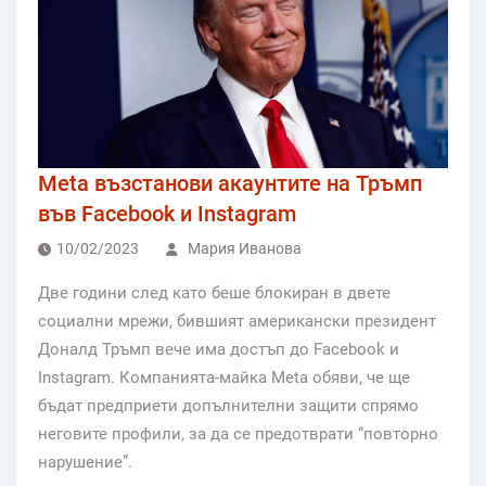
Meta възстанови акаунтите на Тръмп
във Facebook и Instagram
10/02/2023
Мария Иванова
Две години след като беше блокиран в двете
социални мрежи, бившият американски президент
Доналд Тръмп вече има достъп до Facebook и
Instagram. Компанията-майка Meta обяви, че ще
бъдат предприети допълнителни защити спрямо
неговите профили, за да се предотврати “повторно
нарушение”.