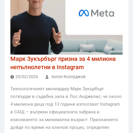
Марк Зукърбърг призна за 4 милиона
непълнолетни в Instagram
20/02/2026
Ангел Козлуджов
Технологичният милиардер Марк Зукърбърг
потвърди в съдебна зала в Лос Анджелис, че около
4 милиона деца под 13 години използват Instagram
в САЩ – въпреки официалната забрана и
изискването за минимална възраст. Признанието
дойде по време на ключов процес, определян