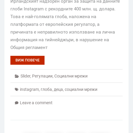
Ирландският надзорен орган за защита на данните
глоби Instagram с рекордните 400 млн. щ. долара.
Това е най-голямата глоба, наложена на
платформата от европейския регулатор, а
причината е неправилното използване на лична
информация на тийнейджъри, в нарушение на
Общия регламент
ВИЖ ПОВЕЧЕ
Slider
,
Регулации
,
Социални мрежи
instagram
,
глоба
,
деца
,
социални мрежи
Leave a comment
Posts
pagination