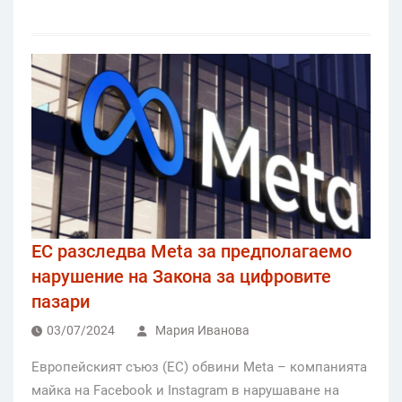
ЕС разследва Meta за предполагаемо
нарушение на Закона за цифровите
пазари
03/07/2024
Мария Иванова
Европейският съюз (ЕС) обвини Meta – компанията
майка на Facebook и Instagram в нарушаване на