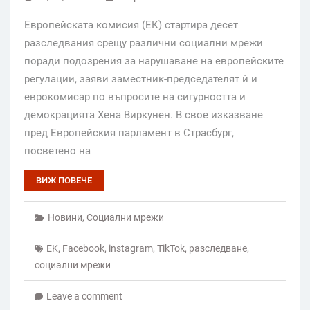
Европейската комисия (ЕК) стартира десет
разследвания срещу различни социални мрежи
поради подозрения за нарушаване на европейските
регулации, заяви заместник-председателят ѝ и
еврокомисар по въпросите на сигурността и
демокрацията Хена Виркунен. В свое изказване
пред Европейския парламент в Страсбург,
посветено на
ВИЖ ПОВЕЧЕ
Новини
,
Социални мрежи
EK
,
Facebook
,
instagram
,
TikTok
,
разследване
,
социални мрежи
Leave a comment