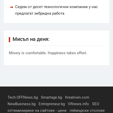
Седем от десет технологични компании у нас
предлагат хибридна работа
Мисъл на деня:
Мisery is comfortable. Happiness takes effort.
Tech.OFFNews.bg
Smartage.bg
Kreativen.com
NewBusiness.bg
Entrepreneur.bg
VRnews.info
SEO
оптимизиране на сайтове - цени
геймърски столове