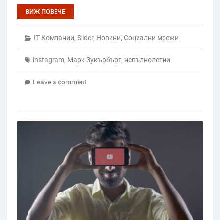
ВИЖ ПОВЕЧЕ
IT Компании
,
Slider
,
Новини
,
Социални мрежи
instagram
,
Марк Зукърбърг
,
непълнолетни
Leave a comment