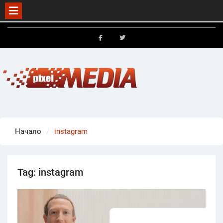
Skip
to
FB
X
content
Начало
instagram
Tag:
instagram