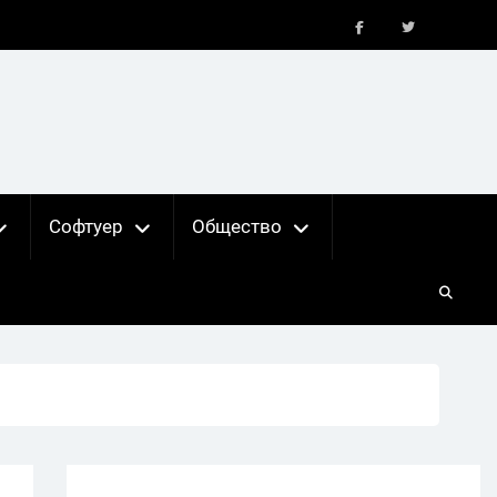
FB
X
Софтуер
Общество