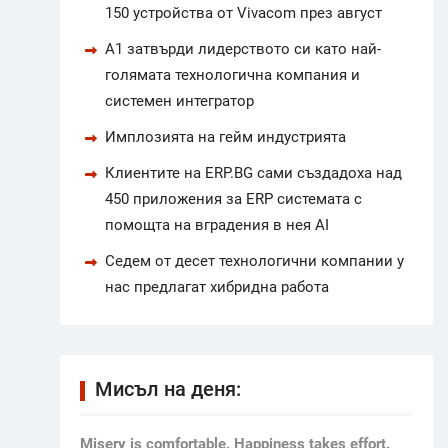
150 устройства от Vivacom през август
А1 затвърди лидерството си като най-
голямата технологична компания и
системен интегратор
Имплозията на гейм индустрията
Клиентите на ERP.BG сами създадоха над
450 приложения за ERP системата с
помощта на вградения в нея AI
Седем от десет технологични компании у
нас предлагат хибридна работа
Мисъл на деня:
Мisery is comfortable. Happiness takes effort.