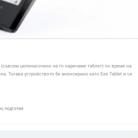
(съвсем целенасочено не го наричаме таблет) по време на
а. Тогава устройството бе анонсирано като Eee Tablet и се
ен
,
подготвя