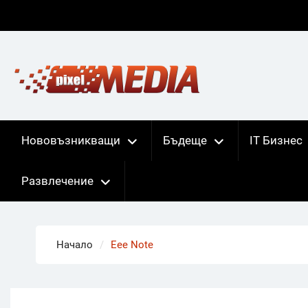
Skip
to
content
Нововъзникващи
Бъдеще
IT Бизнес
Развлечение
Начало
Eee Note