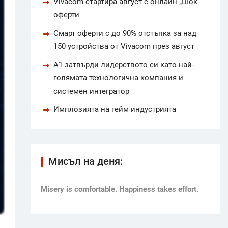
Vivacom стартира август с онлайн „Шок“
оферти
Смарт оферти с до 90% отстъпка за над
150 устройства от Vivacom през август
А1 затвърди лидерството си като най-
голямата технологична компания и
системен интегратор
Имплозията на гейм индустрията
Мисъл на деня:
Мisery is comfortable. Happiness takes effort.