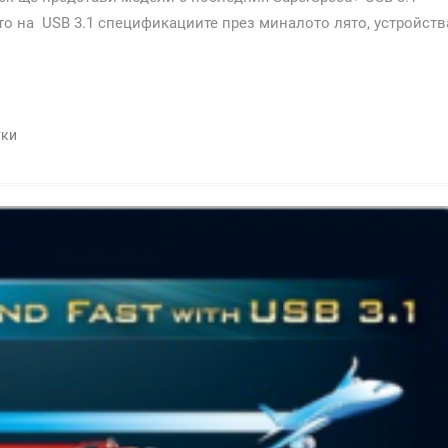
ето на USB 3.1 спецификациите през миналото лято, устройств
тки