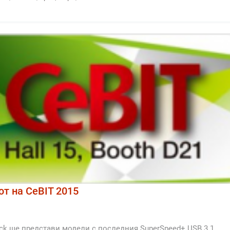
ют на CeBIT 2015
k ще представи модели с последния SuperSpeed+ USB 3.1