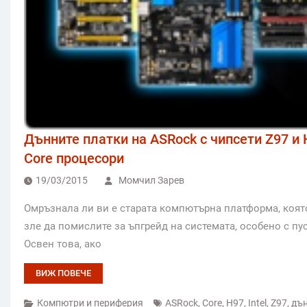
Дънните платки на ASRock с чипсети Z97 и 
Core процесори
19/03/2015
Момчил Зарев
Омръзнала ли ви е старата компютърна платформа, която
зле да помислите за ъпгрейд на системата, особено с пус
Освен това, ако
ВИЖ ПОВЕЧЕ
Компютри и периферия
ASRock
,
Core
,
H97
,
Intel
,
Z97
,
дъ