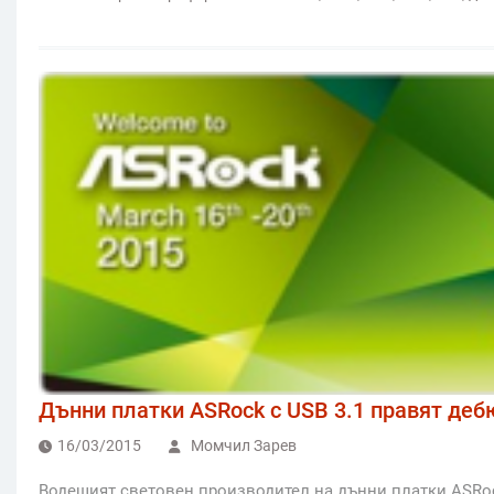
Дънни платки ASRock с USB 3.1 правят деб
16/03/2015
Момчил Зарев
Водещият световен производител на дънни платки ASRoc