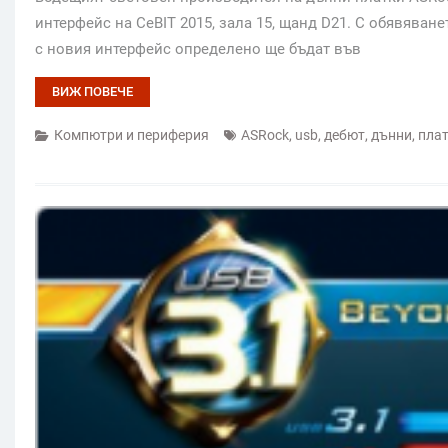
интерфейс на CeBIT 2015, зала 15, щанд D21. С обявяван
с новия интерфейс определено ще бъдат във
ВИЖ ПОВЕЧЕ
Компютри и периферия
ASRock
,
usb
,
дебют
,
дънни
,
пла