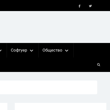
FB
X
Софтуер
Общество