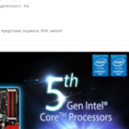
одителност. Но
,
представя
,
първата
,
Х99
,
чипсет