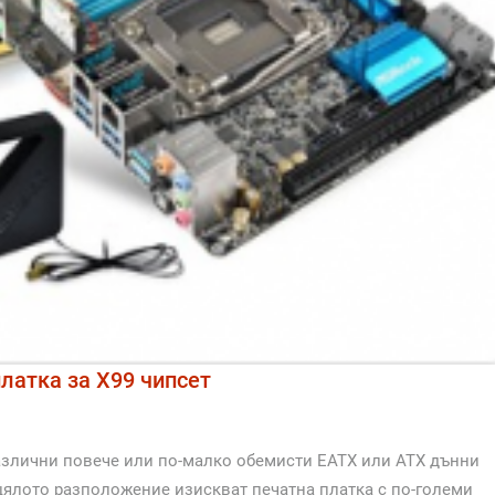
латка за Х99 чипсет
различни повече или по-малко обемисти EATX или ATX дънни
 цялото разположение изискват печатна платка с по-големи