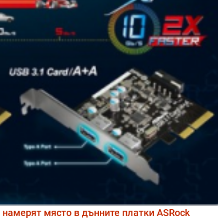
е намерят място в дънните платки ASRock