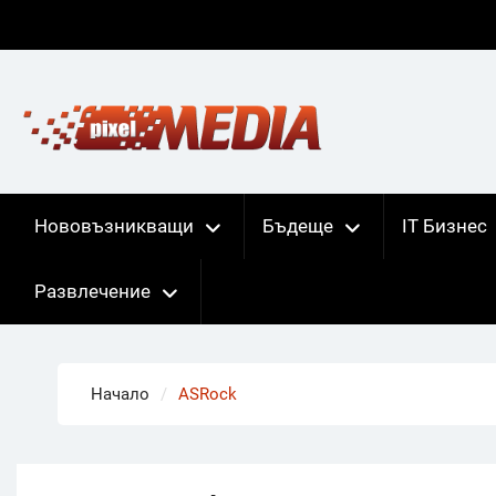
Skip
to
content
Нововъзникващи
Бъдеще
IT Бизнес
Развлечение
Начало
ASRock