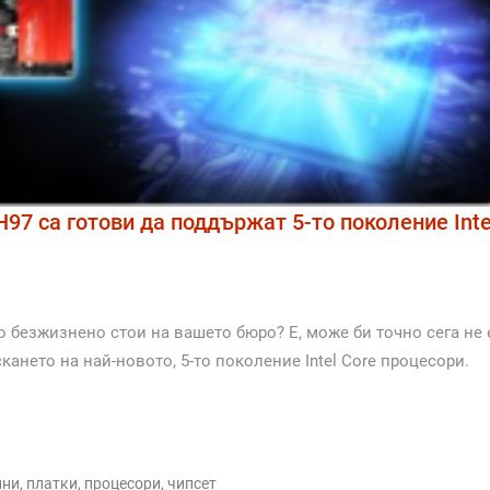
H97 са готови да поддържат 5-то поколение Inte
 безжизнено стои на вашето бюро? Е, може би точно сега не 
кането на най-новото, 5-то поколение Intel Core процесори.
нни
,
платки
,
процесори
,
чипсет