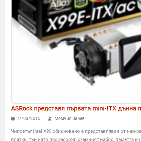
ASRock представя първата mini-ITX дънна п
27/03/2015
Момчил Зарев
Чипсетът Intel X99 обикновено е представляван от най-
платки, тъй като процесорът, схемният набор, паметта и