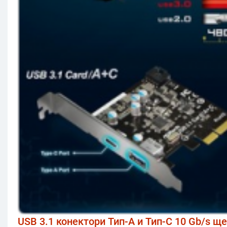
USB 3.1 конектори Тип-A и Тип-C 10 Gb/s щ