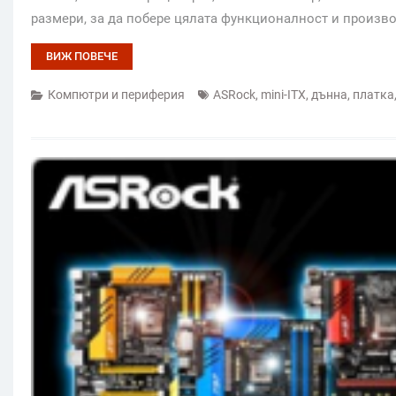
размери, за да побере цялата функционалност и произв
ВИЖ ПОВЕЧЕ
Компютри и периферия
ASRock
,
mini-ITX
,
дънна
,
платка