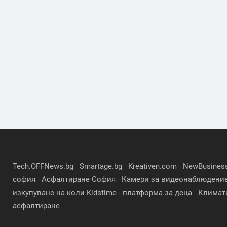
Tech.OFFNews.bg
Smartage.bg
Kreativen.com
NewBusines
софия
Асфалтиране София
Камери за видеонаблюдени
изкупуване на коли
Kidstime - платформа за деца
Климат
асфалтиране