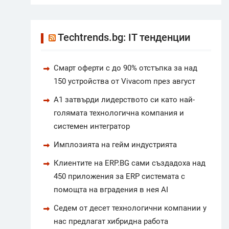
Techtrends.bg: IT тенденции
Смарт оферти с до 90% отстъпка за над
150 устройства от Vivacom през август
А1 затвърди лидерството си като най-
голямата технологична компания и
системен интегратор
Имплозията на гейм индустрията
Клиентите на ERP.BG сами създадоха над
450 приложения за ERP системата с
помощта на вградения в нея AI
Седем от десет технологични компании у
нас предлагат хибридна работа