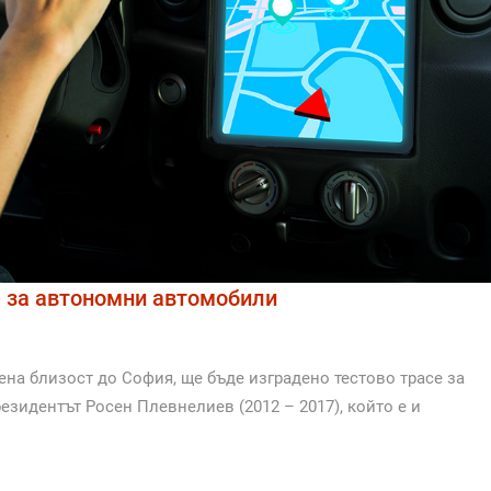
е за автономни автомобили
на близост до София, ще бъде изградено тестово трасе за
езидентът Росен Плевнелиев (2012 – 2017), който е и