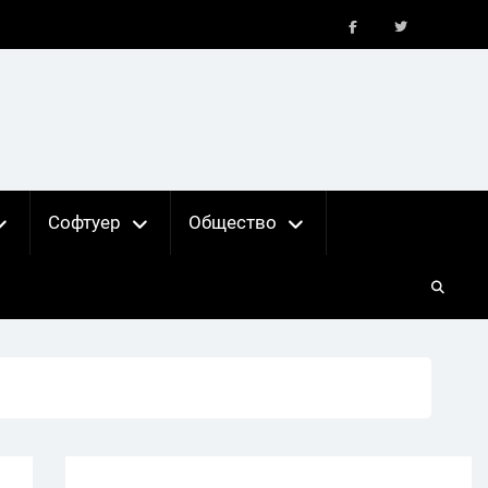
FB
X
Софтуер
Общество