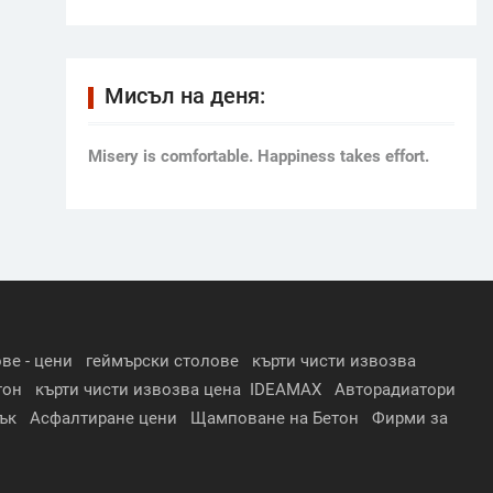
Мисъл на деня:
Мisery is comfortable. Happiness takes effort.
ве - цени
геймърски столове
кърти чисти извозва
тон
кърти чисти извозва цена
IDEAMAX
Авторадиатори
ък
Асфалтиране цени
Щамповане на Бетон
Фирми за