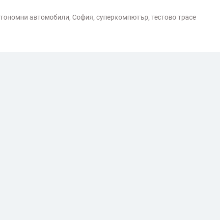
тономни автомобили
,
София
,
суперкомпютър
,
тестово трасе