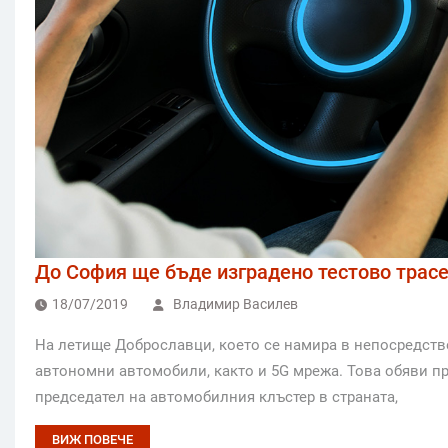
До София ще бъде изградено тестово трас
18/07/2019
Владимир Василев
На летище Доброславци, което се намира в непосредстве
автономни автомобили, както и 5G мрежа. Това обяви пр
председател на автомобилния клъстер в страната,
ВИЖ ПОВЕЧЕ