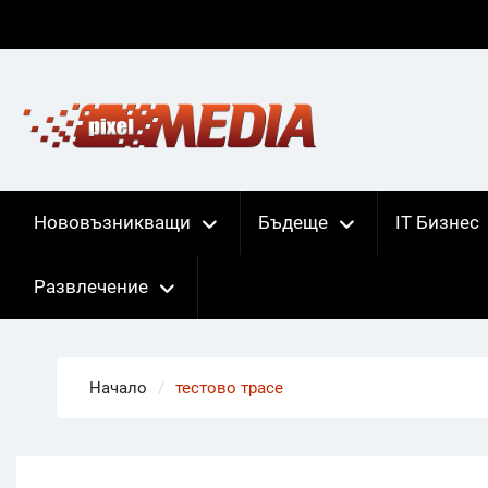
Skip
to
content
Нововъзникващи
Бъдеще
IT Бизнес
Развлечение
Начало
тестово трасе