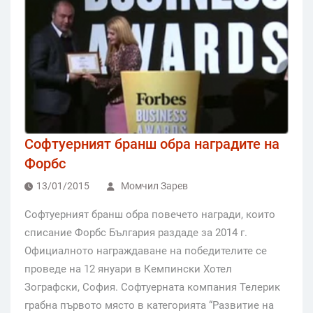
Софтуерният бранш обра наградите на
Форбс
13/01/2015
Момчил Зарев
Софтуерният бранш обра повечето награди, които
списание Форбс България раздаде за 2014 г.
Официалното награждаване на победителите се
проведе на 12 януари в Кемпински Хотел
Зографски, София. Софтуерната компания Телерик
грабна първото място в категорията “Развитие на