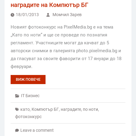
наградите на Компютър БГ
18/01/2013
Момчил Зарев
Новият фотоконкурс на PixelMedia.bg е на тема
„Като по ноти“ и ще се проведе по познатия
регламент. Участниците могат да качват до 5
авторски снимки в галерията photo.pixelmedia.bg и
да гласуват за своите фаворити от 17 януари до 18
февруари.
ВИЖ ПОВЕЧЕ
IT Бизнес
като
,
Компютър БГ
,
наградите
,
по ноти
,
фотоконкурс
Leave a comment