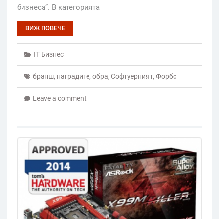
бизнеса”. В категорията
ВИЖ ПОВЕЧЕ
IT Бизнес
бранш
,
наградите
,
обра
,
Софтуерният
,
Форбс
Leave a comment