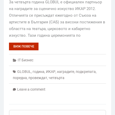
За четвърта година GLOBUL е официален партньор
на наградите за сценично изкуство ИКАР 2012.
Отличията се присъждат ежегодно от Съюза на
артистите в България (САБ) за високи постижения в
областта на театъра, цирковото и кабаретно
изкуство. Тази година церемонията по
ВИЖ ПОВЕЧЕ
IT Бизнес
GLOBUL
,
година
,
ИКАР
,
наградите
,
подкрепата
,
поредна
,
провеждат
,
четвърта
Leave a comment