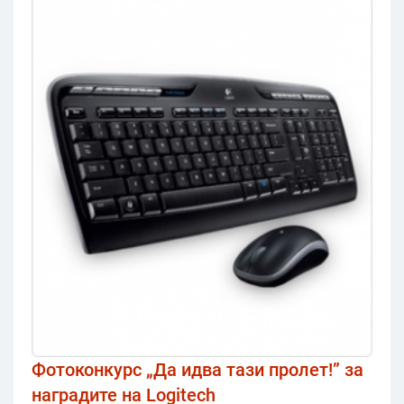
Фотоконкурс „Да идва тази пролет!” за
наградите на Logitech