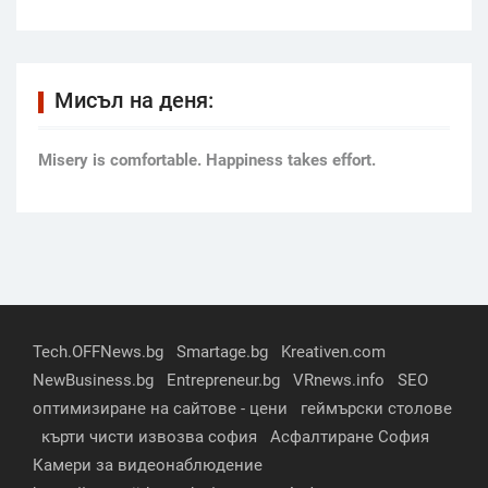
Мисъл на деня:
Мisery is comfortable. Happiness takes effort.
Tech.OFFNews.bg
Smartage.bg
Kreativen.com
NewBusiness.bg
Entrepreneur.bg
VRnews.info
SEO
оптимизиране на сайтове - цени
геймърски столове
кърти чисти извозва софия
Асфалтиране София
Камери за видеонаблюдение