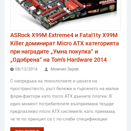
ASRock X99M Extreme4 и Fatal1ty X99M
Killer доминират Micro ATX категорията
при наградите „Умна покупка“ и
„Одобрена“ на Tom’s Hardware 2014
08/12/2014
Момчил Зарев
С напредъка на технологиите и цената на
пространството, ръст бележи и търсенето на малки
форм-фактори като micro ATX дънните платки. В
един момент потребителите възприемаха твърде
предпазливо micro ATX системите, като приемаха,
че те по принцип са с по-слаби спецификации