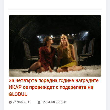
За четвърта поредна година наградите
ИКАР се провеждат с подкрепата на
GLOBUL
26/03/2012
Момчил Зарев