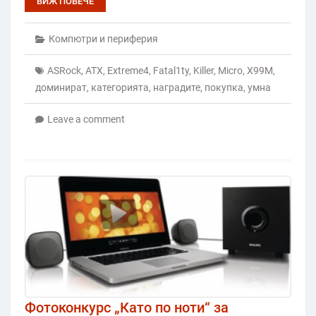
ВИЖ ПОВЕЧЕ
Компютри и периферия
ASRock
,
ATX
,
Extreme4
,
Fatal1ty
,
Killer
,
Micro
,
X99M
,
доминират
,
категорията
,
наградите
,
покупка
,
умна
Leave a comment
Фотоконкурс „Като по ноти“ за