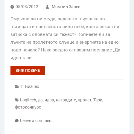
05/03/2012
Момчил Зарев
Омръзна ли ви студа, ледената пързалка по
пътищата и навъсеното сиво небе, което сякаш ни
затиска с оловната си тежест? Копнеете ли за
лъчите на пролетното слънце и енергията на едно
ново начало? Нека заедно отправим послание „Да
идва тази
ВИЖ ПОВЕЧЕ
IT Бизнес
Logitech
,
да
,
идва
,
наградите
,
пролет
,
Тази
,
фотоконкурс
Leave a comment