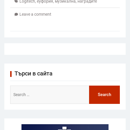
Logitech
,
еуфория
,
музикална
,
наградите
Leave a comment
Търси в сайта
Search
for: