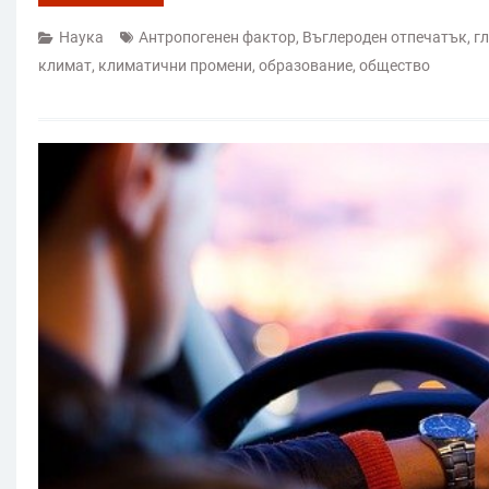
Наука
Антропогенен фактор
,
Въглероден отпечатък
,
г
климат
,
климатични промени
,
образование
,
общество