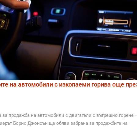
те на автомобили с изкопаеми горива още пре
 за продажба на автомобили с двигатели с вътрешно горене 
ремиерът Борис Джонсън ще обяви забрана за продажбите на