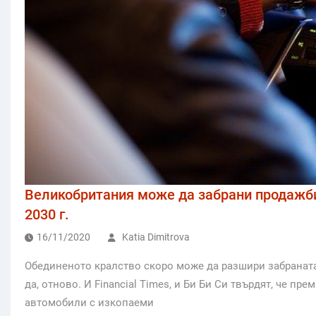
Великобритания може да забрани продажби
2030 г.
16/11/2020
Katia Dimitrova
Обединеното кралство скоро може да разшири забраната
да, отново. И Financial Times, и Би Би Си твърдят, че п
автомобили с изкопаеми