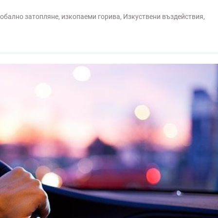
лобално затопляне
,
изкопаеми горива
,
Изкуствени въздействия
,