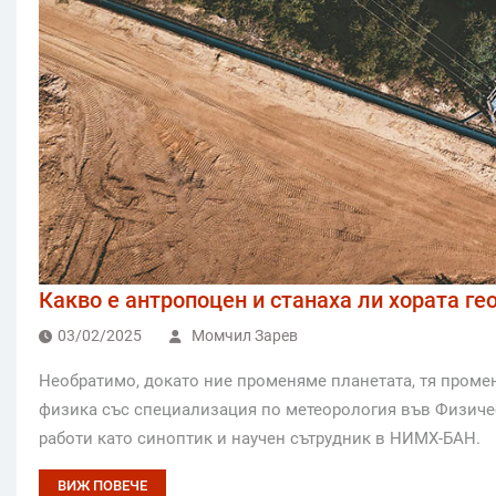
Какво е антропоцен и станаха ли хората г
03/02/2025
Момчил Зарев
Необратимо, докато ние променяме планетата, тя пром
физика със специализация по метеорология във Физическ
работи като синоптик и научен сътрудник в НИМХ-БАН.
ВИЖ ПОВЕЧЕ