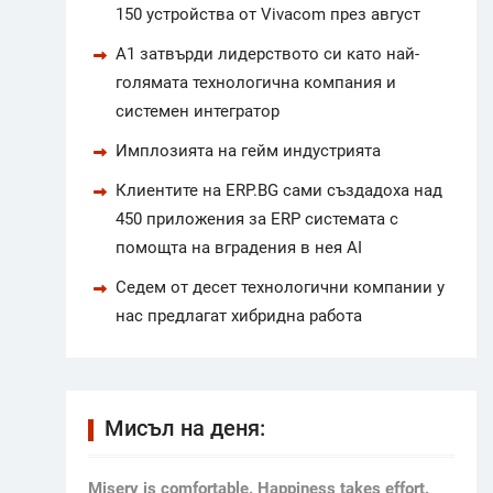
150 устройства от Vivacom през август
А1 затвърди лидерството си като най-
голямата технологична компания и
системен интегратор
Имплозията на гейм индустрията
Клиентите на ERP.BG сами създадоха над
450 приложения за ERP системата с
помощта на вградения в нея AI
Седем от десет технологични компании у
нас предлагат хибридна работа
Мисъл на деня:
Мisery is comfortable. Happiness takes effort.