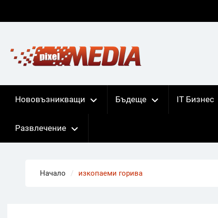
Skip
to
content
Нововъзникващи
Бъдеще
IT Бизнес
Развлечение
Начало
изкопаеми горива