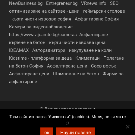
NewBusiness.bg
Entrepreneur.bg
VRnews.info
SEO
оптимизиране на сайтове - цени
геймърски столове
кърти чисти извозва софия
Асфалтиране София
Камери за видеонаблюдение
https://www.vijdamte.bg/cameras
Асфалтиране
къртене на бетон
кърти чисти извозва цена
IDEAMAX
Авторадиатори
изкупуване на коли
Kidstime - платформа за деца
Климатици
Полагане
на Бетон София
Асфалтиране цени
Соев восък
Асфалтиране цени
Щамповане на Бетон
Фирми за
асфалтиране
© Всички права запазени
Този сайт използва "бисквитки" (cookies). Моля, не ги яжте
За нас
Контакти
Реклама
Партньори
;)
Условия за поверителност
ок
Научи повече