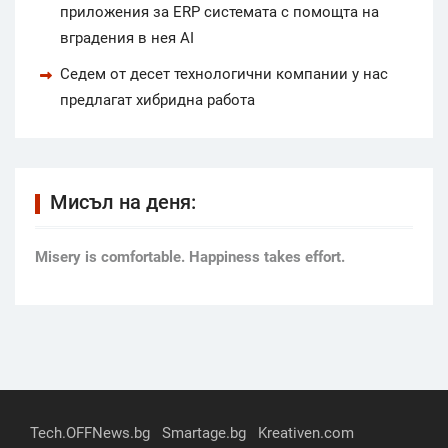
приложения за ERP системата с помощта на
вградения в нея AI
Седем от десет технологични компании у нас
предлагат хибридна работа
Мисъл на деня:
Мisery is comfortable. Happiness takes effort.
Tech.OFFNews.bg
Smartage.bg
Kreativen.com