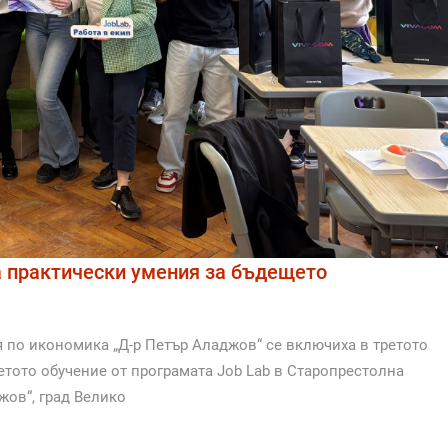
а практически умения за бъдещето
по икономика „Д-р Петър Аладжов“ се включиха в третото
тото обучение от програмата Job Lab в Старопрестолна
ов“, град Велико