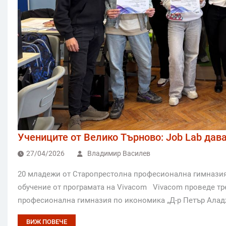
Учениците от Велико Търново: Job Lab дав
27/04/2026
Владимир Василев
20 младежи от Старопрестолна професионална гимназия 
обучение от програмата на Vivacom Vivacom проведе тре
професионална гимназия по икономика „Д-р Петър Аладж
ВИЖ ПОВЕЧЕ