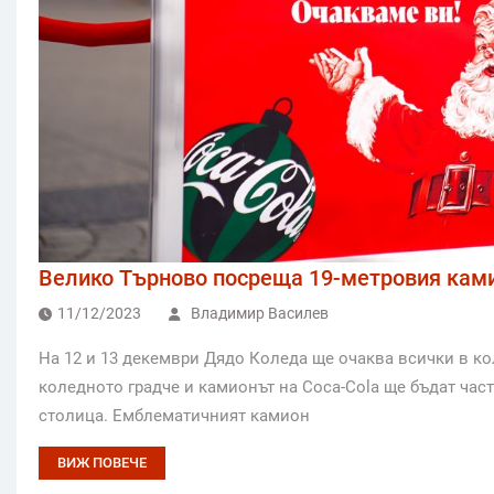
Велико Търново посреща 19-метровия ками
11/12/2023
Владимир Василев
На 12 и 13 декември Дядо Коледа ще очаква всички в к
коледното градче и камионът на Coca-Cola ще бъдат час
столица. Емблематичният камион
ВИЖ ПОВЕЧЕ