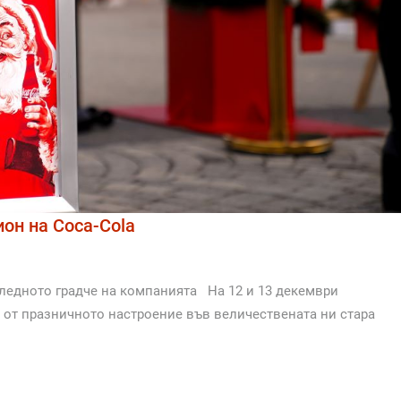
он на Coca-Cola
оледното градче на компанията На 12 и 13 декември
т от празничното настроение във величествената ни стара