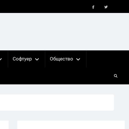
FB
X
Софтуер
Общество