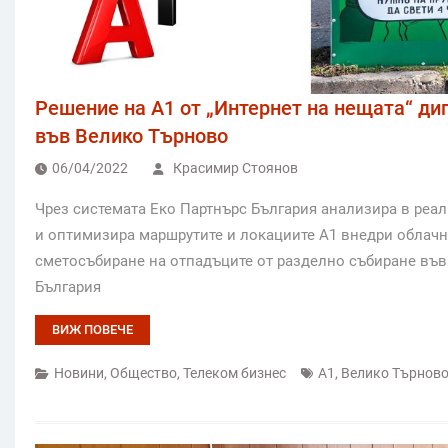
Решение на А1 от „Интернет на нещата“ ди
във Велико Търново
06/04/2022
Красимир Стоянов
Чрез системата Еко Партнърс България анализира в реа
и оптимизира маршрутите и локациите А1 внедри облачн
сметосъбиране на отпадъците от разделно събиране във
България
ВИЖ ПОВЕЧЕ
Новини
,
Общество
,
Телеком бизнес
А1
,
Велико Търнов