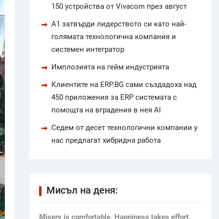
150 устройства от Vivacom през август
А1 затвърди лидерството си като най-
голямата технологична компания и
системен интегратор
Имплозията на гейм индустрията
Клиентите на ERP.BG сами създадоха над
450 приложения за ERP системата с
помощта на вградения в нея AI
Седем от десет технологични компании у
нас предлагат хибридна работа
Мисъл на деня:
Мisery is comfortable. Happiness takes effort.