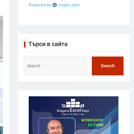
Търси в сайта
Search
for: