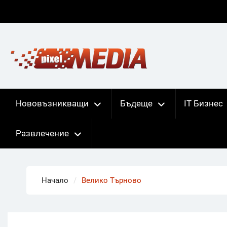
Skip
to
content
Нововъзникващи
Бъдеще
IT Бизнес
Развлечение
Начало
Велико Търново