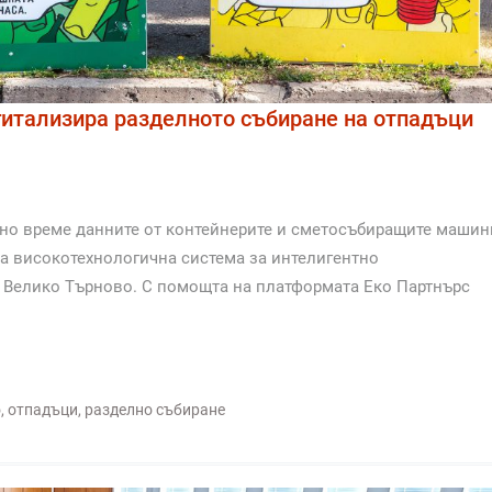
гитализира разделното събиране на отпадъци
лно време данните от контейнерите и сметосъбиращите машин
а високотехнологична система за интелигентно
 Велико Търново. С помощта на платформата Еко Партнърс
о
,
отпадъци
,
разделно събиране