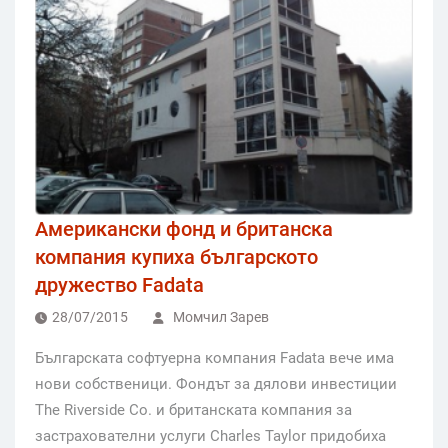
Американски фонд и британска
компания купиха българското
дружество Fadata
28/07/2015
Момчил Зарев
Българската софтуерна компания Fadata вече има
нови собственици. Фондът за дялови инвестиции
The Riverside Co. и британската компания за
застрахователни услуги Charles Taylor придобиха