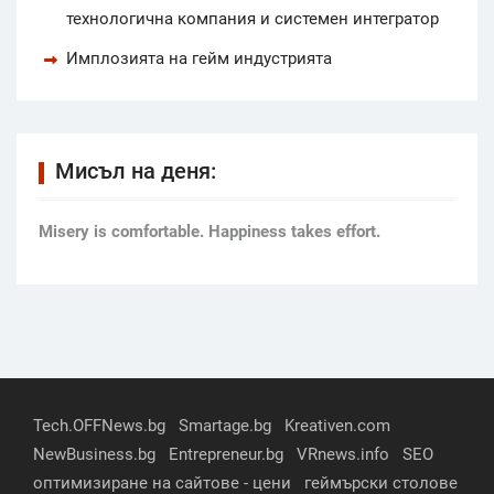
технологична компания и системен интегратор
Имплозията на гейм индустрията
Мисъл на деня:
Мisery is comfortable. Happiness takes effort.
Tech.OFFNews.bg
Smartage.bg
Kreativen.com
NewBusiness.bg
Entrepreneur.bg
VRnews.info
SEO
оптимизиране на сайтове - цени
геймърски столове