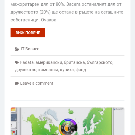
мажоритарен дял от 80%. Засега останалият дял от
дружеството (20%) ще остане в ръцете на сегашните
собственици. Очаква
ВИЖ ПОВЕЧЕ
IT Бизнес
Fadata
,
американски
,
британска
,
българското
,
дружество
,
компания
,
купиха
,
фонд
Leave a comment