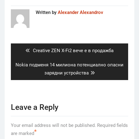
Written by
Alexander Alexandrov
Post
navigation
Previous
Creative ZEN X-Fi2 вече е в продажба
post:
Next
Nokia подменя 14 милиона потенциално опасни
post:
зарядни устройства
Leave a Reply
Your email address will not be published.
Required fields
*
are marked