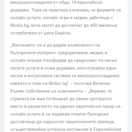
микроразплащания от общо 14 европейски
държави. Това на практика означава, че фирмите за
онлайн услуги, онлайн игри и медии, работещи с
Mobio.bg, вече могат да достигнат до 450 милиона
потребители от цяла Европа.
„Желанието ни е да дадем възможност на
българските интернет предприемачи, медии и
онлайн игрови платформи да предложат по-лесно
своите услуги в нови държави, използвайки една
лесна и интуитивна система за микроразплащания,
каквато е тази на Mobio.bg“ – посочва Веселин
Кънев, собственик на компанията – „Вярвам, че
страната ни има потенциал да заеме централно
място в развитието на единен европейски пазар на
онлайн услуги и се надявам повече български
доставчици да надскочат националните граници,
осъществявайки успешна експанзия в Европейския