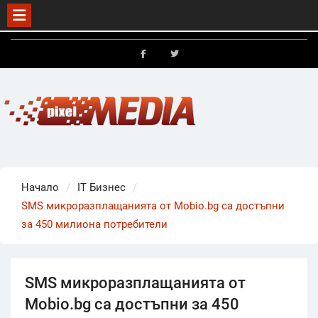
Skip
to
FB
X
content
Начало
IT Бизнес
SMS микроразплащанията от Mobio.bg са достъпни
за 450 милиона потребители
SMS микроразплащанията от
Mobio.bg са достъпни за 450