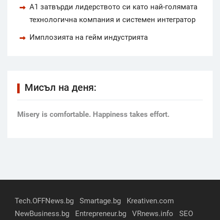
А1 затвърди лидерството си като най-голямата
технологична компания и системен интегратор
Имплозията на гейм индустрията
Мисъл на деня:
Мisery is comfortable. Happiness takes effort.
Tech.OFFNews.bg
Smartage.bg
Kreativen.com
NewBusiness.bg
Entrepreneur.bg
VRnews.info
SEO