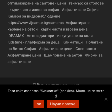
оптимизиране на сайтове - цени
геймърски столове
кърти чисти извозва софия
Асфалтиране София
Камери за видеонаблюдение
https://www.vijdamte.bg/cameras
Асфалтиране
къртене на бетон
кърти чисти извозва цена
IDEAMAX
Авторадиатори
изкупуване на коли
Kidstime - платформа за деца
Климатици
Полагане
на Бетон София
Асфалтиране цени
Соев восък
Асфалтиране цени
Щамповане на Бетон
Фирми за
асфалтиране
© Всички права запазени
Този сайт използва "бисквитки" (cookies). Моля, не ги яжте
За нас
Контакти
Реклама
Партньори
;)
Условия за поверителност
ок
Научи повече