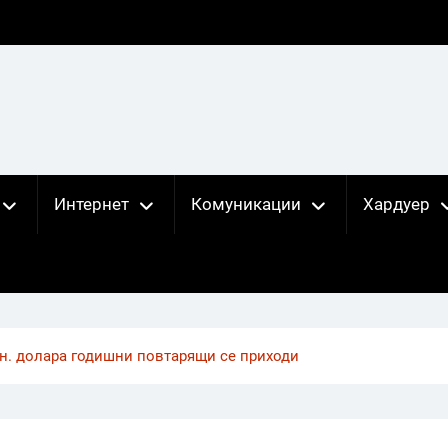
Интернет
Комуникации
Хардуер
н. долара годишни повтарящи се приходи