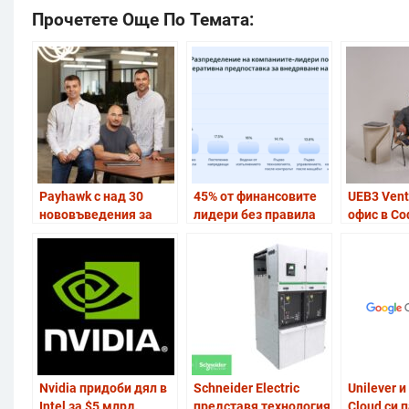
Прочетете Още По Темата:
Payhawk с над 30
45% от финансовите
UEB3 Vent
нововъведения за
лидери без правила
офис в Со
финансовите екипи
за AI
ускорява
разраства
Европа
Nvidia придоби дял в
Schneider Electric
Unilever и
Intel за $5 млрд.
представя технология
Cloud си 