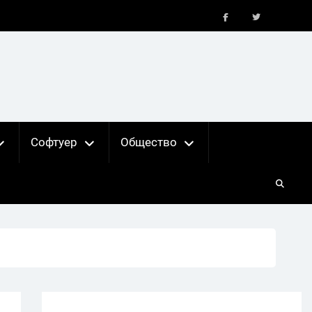
FB
X
Софтуер
Общество