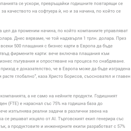
омпанията се ускори, превръщайки годишните повтарящи се
а качеството на софтуера ѝ, но и за начина, по който се
 за цел да променим начина, по който компаниите управляват
олара. Днес вярваме, че той надхвърля 1 трлн. долара. През
 всеки 500 плащания с бизнес карти в Европа да бъде
отвъд фирмените карти: вече включва плащания към
изнес пътувания и опростяване на процеса по снабдяване.
приход е доказателство, че в Европа може да бъде изградена
 расте глобално“, каза Христо Борисов, съосновател и главен
 компанията, а не само на нейните продукти. Годишният
ден (FTE) е нараснал със 75% на годишна база до
вече изпълнява реални задачи в различни звена на
а се решават изцяло от AI. Търговският екип генерира със
лък, а продуктовите и инженерните екипи разработват с 57%