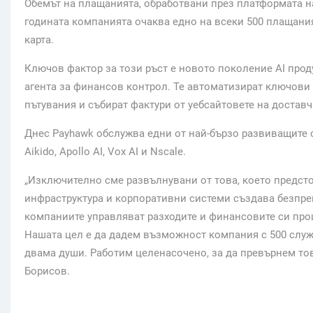
Обемът на плащанията, обработвани през платформата на 
годината компанията очаква едно на всеки 500 плащания
карта.
Ключов фактор за този ръст е новото поколение AI проду
агента за финансов контрол. Те автоматизират ключови
пътувания и събират фактури от уебсайтовете на доставч
Днес Payhawk обслужва едни от най-бързо развиващите с
Aikido, Apollo AI, Vox AI и Nscale.
„Изключително сме развълнувани от това, което предсто
инфраструктура и корпоративни системи създава безпре
компаниите управляват разходите и финансовите си проц
Нашата цел е да дадем възможност компания с 500 служ
двама души. Работим целенасочено, за да превърнем тов
Борисов.