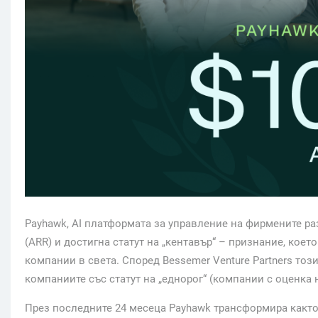
Payhawk, AI платформата за управление на фирмените ра
(ARR) и достигна статут на „кентавър“ – признание, кое
компании в света. Според Bessemer Venture Partners тоз
компаниите със статут на „еднорог“ (компании с оценка н
През последните 24 месеца Payhawk трансформира както 