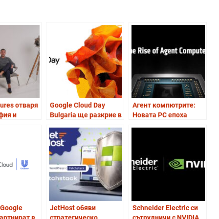
ures отваря
Google Cloud Day
Агент компютрите:
фия и
Bulgaria ще разкрие в
Новата РС епоха
София бъдещето на
нето си в
AI и „компании,
използващи AI
агенти”
 Google
JetHost обяви
Schneider Electric си
партнират в
стратегическо
сътрудничи с NVIDIA