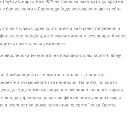
Payhawk, нараства с 95% на годишна база, като до края на
 с бизнес карти в Европа да бъде извършвано чрез нейна
кти на Payhawk, сред които агента за бизнес пътувания и
 финансови процеси, като самостоятелно резервират бизнес
иците от името на служителите.
е европейски технологични компании, сред които Flatpay,
и. Комбинацията от изкуствен интелект, платежна
цедентни възможности за иновации. Начинът, по който
еси днес, ще изглежда коренно различно след пет години.
ители да управлява цялата си финансова функция само с
а в реалност за всяка компания по света“, каза Христо