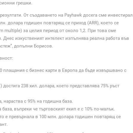
сионни грешки.
 резултати. От създаването на Payhawk досега сме инвестира
лн. долара годишен повтарящ се приход (ARR), което се
 multiple) за целия период от около 1,2. При това сме
. Днес изкуственият интелект изпълнява реална работа във
астеж“, допълни Борисов.
вност:
00 плащания с бизнес карти в Европа да бъде извършвано с
) достига 238 хил. долара, което представлява 75% ръст
 нараства с 95% на годишна база.
 база, въпреки че търговският екип е с 10% по-малък.
то е превърнала в 100 млн. долара годишен повтарящ се
ант.