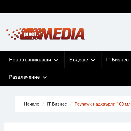
Skip
to
content
Нововъзникващи
Бъдеще
IT Бизнес
Развлечение
Начало
IT Бизнес
Payhawk надхвърли 100 мл