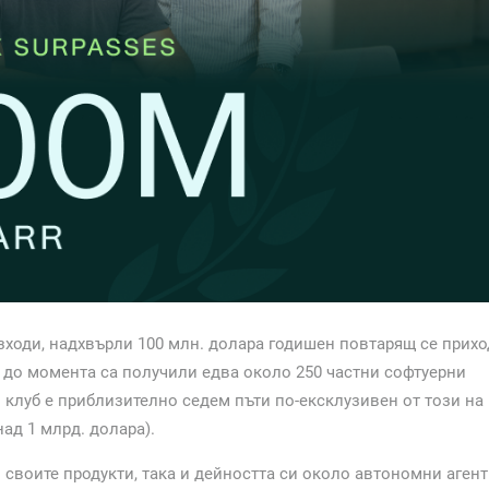
зходи, надхвърли 100 млн. долара годишен повтарящ се прихо
то до момента са получили едва около 250 частни софтуерни
и клуб е приблизително седем пъти по-ексклузивен от този на
ад 1 млрд. долара).
своите продукти, така и дейността си около автономни аген