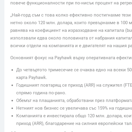
повече функционалности при по-нисък процент на регре
„Най-горд съм с това колко ефективно постигнахме тези
нетно около 120 млн. долара, които превърнахме в 100 м
равнява на коефициент на изразходване на капитала (burn
използвали едва около половината от набрания капитал
всички отдели на компанията и е двигателят на нашия р
Основният фокус на Payhawk върху оперативната ефекти
До четвъртото тримесечие се очаква едно на всеки 5
карта Payhawk.
Годишният повтарящ се приход (ARR) на служител (FTE
спрямо година по-рано.
Обемът на плащанията, обработвани през платформата,
Нетният нов бизнес се увеличава със 159% на годишна
Компанията е инвестирала общо 120 млн. долара, кои
приход (ARR), благодарение на силния европейски тал