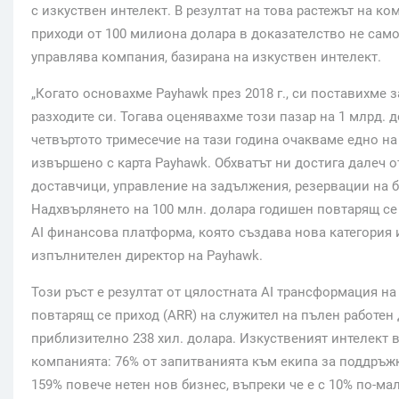
с изкуствен интелект. В резултат на това растежът на к
приходи от 100 милиона долара в доказателство не само з
управлява компания, базирана на изкуствен интелект.
„Когато основахме Payhawk през 2018 г., си поставихме
разходите си. Тогава оценявахме този пазар на 1 млрд. д
четвъртото тримесечие на тази година очакваме едно на
извършено с карта Payhawk. Обхватът ни достига далеч 
доставчици, управление на задължения, резервации на б
Надхвърлянето на 100 млн. долара годишен повтарящ се 
AI финансова платформа, която създава нова категория и
изпълнителен директор на Payhawk.
Този ръст е резултат от цялостната AI трансформация на
повтарящ се приход (ARR) на служител на пълен работен 
приблизително 238 хил. долара. Изкуственият интелект 
компанията: 76% от запитванията към екипа за поддръжк
159% повече нетен нов бизнес, въпреки че е с 10% по-ма