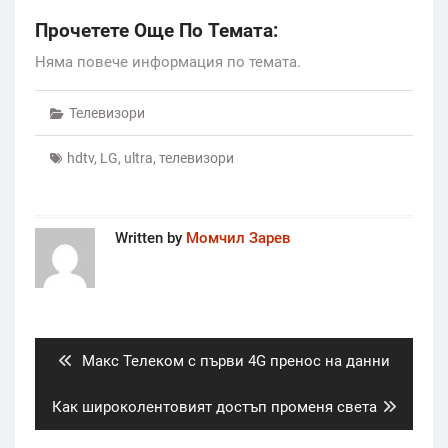
Прочетете Още По Темата:
Няма повече информация по темата.
Телевизори
hdtv
,
LG
,
ultra
,
телевизори
Written by
Момчил Зарев
Post
navigation
Previous
Макс Телеком с първи 4G пренос на данни
post:
Next
Как широколентовият достъп променя света
post: