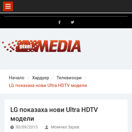
Skip
to
FB
X
content
Начало
Хардуер
Телевизори
LG показаха нови Ultra HDTV модели
LG показаха нови Ultra HDTV
модели
30/09/2013
Момчил Зарев