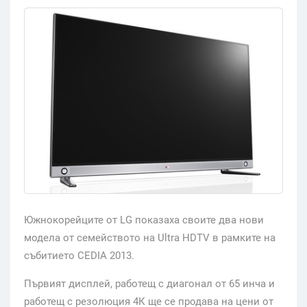
Южнокорейците от LG показаха своите два нови
модела от семейството на Ultra HDTV в рамките на
събитието CEDIA 2013.
Първият дисплей, работещ с диагонал от 65 инча и
работещ с резолюция 4К ще се продава на цени от