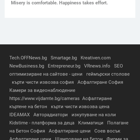
Мisery is comfortable. Happiness takes effort.
Tech.OFFNews.bg
Smartage.bg
Kreativen.com
NewBusiness.bg
Entrepreneur.bg
VRnews.info
SEO
оптимизиране на сайтове - цени
геймърски столове
кърти чисти извозва софия
Асфалтиране София
Камери за видеонаблюдение
https://www.vijdamte.bg/cameras
Асфалтиране
къртене на бетон
кърти чисти извозва цена
IDEAMAX
Авторадиатори
изкупуване на коли
Kidstime - платформа за деца
Климатици
Полагане
на Бетон София
Асфалтиране цени
Соев восък
Асфалтиране цени
Щамповане на Бетон
Фирми за