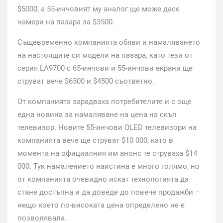
$5000, а 55-инчовият му аналог ще може дасе
намери на пазара за $3500.
Същевременно компанията обяви и намаляването
на настоящите си модели на пазара, като тези от
серия LA9700 с 65-инчови и 55-инчови екрани ще
струват вече $6500 и $4500 съответно.
От компанията зарадваха потребителите и с още
една новина за намаляване на цена на скъп
телевизор. Новите 55-инчови OLED телевизори на
компанията вече ще струват $10 000, като в
момента на официалния им анонс те струваха $14
000. Тук намалението наистина е много голямо, но
от компанията очевидно искат технологията да
стане достъпна и да доведе до повече продажби –
нещо което по-високата цена определено не е
позволявала.