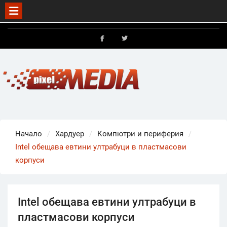
Skip
to
FB
X
content
Начало
Хардуер
Компютри и периферия
Intel обещава евтини ултрабуци в пластмасови
корпуси
Intel обещава евтини ултрабуци в
пластмасови корпуси