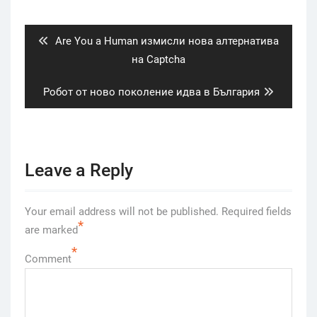
navigation
Previous
Are You a Human измисли нова алтернатива
post:
на Captcha
Next
Робот от ново поколение идва в България
post:
Leave a Reply
Your email address will not be published.
Required fields
*
are marked
*
Comment