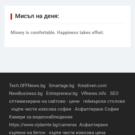
Мисъл на деня:
Мisery is comfortable. Happiness takes effort.
Tech.OFFNews.bg
Smartage.bg
Kreativen.com
NewBusiness.bg
Entrepreneur.bg
VRnews.info
SEO
оптимизиране на сайтове - цени
геймърски столове
кърти чисти извозва софия
Асфалтиране София
Камери за видеонаблюдение
https://www.vijdamte.bg/cameras
Асфалтиране
къртене на бетон
кърти чисти извозва цена