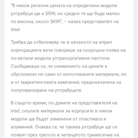
“В някои региони цената на определени модели
ултрабуци ще е $599, но средно тя ще бъде малко
по-висока, около $699”, – казва представител на
Intel.
Трябва да отбележим, че в началото на април
корпорацията вече говореше за скорошна поява на
по-евтини модели ултрапортативни лаптопи.
Съобщаваше се, че снижението на цените е
обусловено не само от използваните материали, но
и от маркетинговата кампания, предназначена за
популяризиране на ултрабуците.
В същото време, по думите на представителя на
Intel, скъпите материали за корпусите в някои
модели ще бъдат заменени от пластмаса и
алуминий. Очаква се, че такива ултрабуци ще се
появят през третото и четвъртото тримесечие на