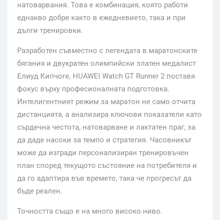
натоварвания. Това е комбинация, която работи
еднакво добре както в ежедневието, така и при
дълги тренировки.
Разработен съвместно с легендата в маратонските
бягания и двукратен олимпийски златен медалист
Елиуд Кипчоге, HUAWEI Watch GT Runner 2 поставя
фокус върху професионалната подготовка.
Интелигентният режим за маратон не само отчита
дистанцията, а анализира ключови показатели като
сърдечна честота, натоварване и лактатен праг, за
да даде насоки за темпо и стратегия. Часовникът
може да изгради персонализиран тренировъчен
план според текущото състояние на потребителя и
да го адаптира във времето, така че прогресът да
бъде реален.
Точността също е на много високо ниво.