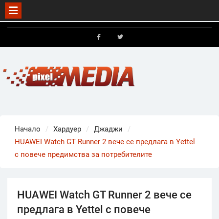
Skip
to
FB
X
content
Начало
Хардуер
Джаджи
HUAWEI Watch GT Runner 2 вече се предлага в Yettel
с повече предимства за потребителите
HUAWEI Watch GT Runner 2 вече се
предлага в Yettel с повече