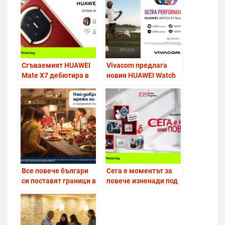
Сгъваемият HUAWEI
Vivacom предлага
Mate X7 дебютира в
новия HUAWEI Watch
Yettel в комплект със
GT Runner 2 с
смартчасовник
атрактивни
предимства
Все повече българи
Сега е моментът за
си поставят граници в
повече изненади под
употребата на
елхата с празничните
мобилни устройства,
комплекти на Yettel
показва проучване на
Yettel