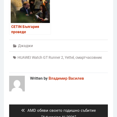
CETIN България
проведе
информационно
събитие в Банско за
Джаджи
новата цифрова
инфраструктура в
HUAWEI Watch GT Runner 2
,
Yettel
,
смартчасовник
района
Written by
Владимир Василев
Post
navigation
Previous
AMD обяви своето годишно събитие