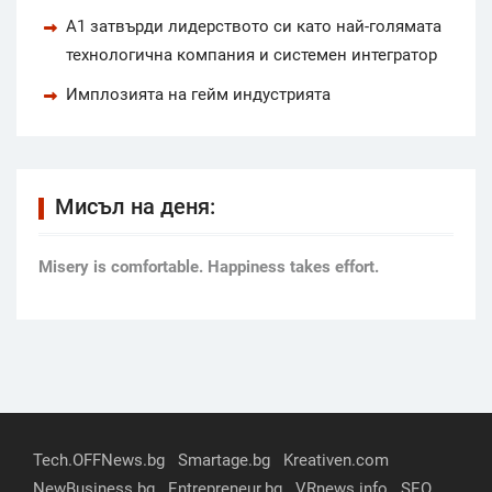
А1 затвърди лидерството си като най-голямата
технологична компания и системен интегратор
Имплозията на гейм индустрията
Мисъл на деня:
Мisery is comfortable. Happiness takes effort.
Tech.OFFNews.bg
Smartage.bg
Kreativen.com
NewBusiness.bg
Entrepreneur.bg
VRnews.info
SEO