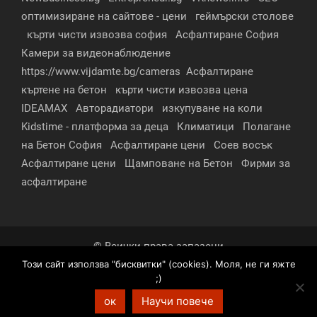
оптимизиране на сайтове - цени
геймърски столове
кърти чисти извозва софия
Асфалтиране София
Камери за видеонаблюдение
https://www.vijdamte.bg/cameras
Асфалтиране
къртене на бетон
кърти чисти извозва цена
IDEAMAX
Авторадиатори
изкупуване на коли
Kidstime - платформа за деца
Климатици
Полагане
на Бетон София
Асфалтиране цени
Соев восък
Асфалтиране цени
Щамповане на Бетон
Фирми за
асфалтиране
© Всички права запазени
Този сайт използва "бисквитки" (cookies). Моля, не ги яжте
За нас
Контакти
Реклама
Партньори
;)
Условия за поверителност
ок
Научи повече