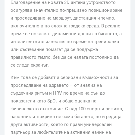
Благодарение на новата 3D антена устройството
осигурява значително по-прецизно позициониране
и проследяване на маршрут, дистанция и темпо,
включително в по-сложна градска среда. В реално
време се показват динамични данни за бягането, а
интелигентните известия по време на тренировка
или състезание помагат да се поддържа
правилното темпо, без да се налага постоянно да
се следи екранът.
Към това се добавят и сериозни възможности за
проследяване на здравето – от анализ на
сърдечния ритъм и HRV по време на сън до
показатели като SpO₂ и обща оценка на
физическото състояние. С над 100 спортни режима,
часовникът покрива не само бягането, но и редица
други активности, което го прави универсален
партньор за любителите на активния начин на