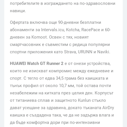
потребителите в изграждането на по-здравословни
навици.
Офертата включва още 90-дневни безплатни
абонаменти за Intervals.icu, Kotcha, RacePace и 60-
дневен за Komoot. Освен с тях, новият
смартчасовник е съвместим с редица популярни
спортни приложения като Strava, URUNN и Naviki.
HUAWEI Watch GT Runner 2
е от онези устройства,
които не изискват компромис между ежедневие и
спорт. С тегло от едва 34,5 грама без каишката и
тънък профил от около 10,7 мм, той остава почти
незабележим на китката през целия ден. Корпусът
от титаниева сплав и защитното Kunlun стъкло
дават усещане за здравина, докато тъканата AirDry
каишка е създадена така, че да не задържа влага и
да бъде комфортна дори при по-интензивни