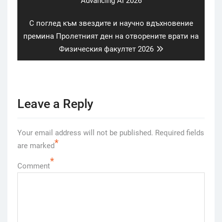
post:
“Advancing AI 2026”
Next
С поглед към звездите и научно вдъхновение
post:
премина Пролетният ден на отворените врати на
Физическия факултет 2026
Leave a Reply
Your email address will not be published.
Required fields
*
are marked
*
Comment