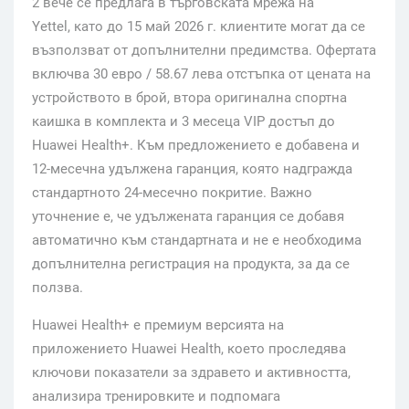
2 вече се предлага в търговската мрежа на
Yettel, като до 15 май 2026 г. клиентите могат да се
възползват от допълнителни предимства. Офертата
включва 30 евро / 58.67 лева отстъпка от цената на
устройството в брой, втора оригинална спортна
каишка в комплекта и 3 месеца VIP достъп до
Huawei Health+. Към предложението е добавена и
12-месечна удължена гаранция, която надгражда
стандартното 24-месечно покритие. Важно
уточнение е, че удължената гаранция се добавя
автоматично към стандартната и не е необходима
допълнителна регистрация на продукта, за да се
ползва.
Huawei Health+ е премиум версията на
приложението Huawei Health, което проследява
ключови показатели за здравето и активността,
анализира тренировките и подпомага