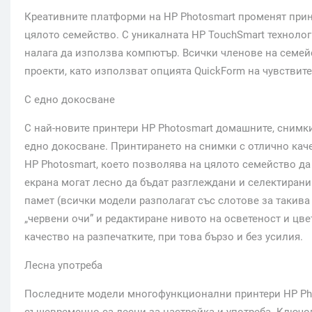
Креативните платформи на HP Photosmart променят принт
цялото семейство. С уникалната HP TouchSmart технологи
налага да използва компютър. Всички членове на семей
проекти, като използват опцията QuickForm на чувствит
С едно докосване
С най-новите принтери HP Photosmart домашните, снимки
едно докосване. Принтирането на снимки с отлично каче
HP Photosmart, което позволява на цялото семейство да
екрана могат лесно да бъдат разглеждани и селектирани 
памет (всички модели разполагат със слотове за такива
„червени очи” и редактиране нивото на осветеност и цве
качество на разпечатките, при това бързо и без усилия.
Лесна употреба
Последните модели многофункционални принтери HP Pho