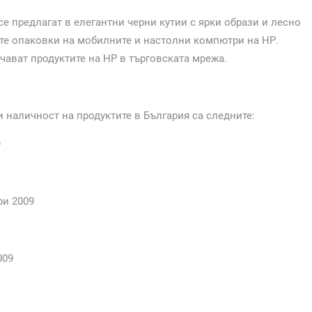
е предлагат в елегантни черни кутии с ярки образи и лесно
е опаковки на мобилните и настолни компютри на НР.
чават продуктите на НР в търговската мрежа.
 наличност на продуктите в България са следните:
9
ри 2009
009