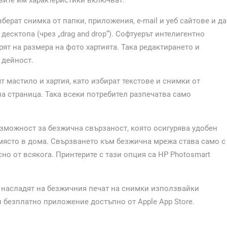
вите им характеристики включват:
зберат снимка от папки, приложения, е-mail и уеб сайтове и да
 десктопа (чрез „drag and drop”). Софтуерът интелигентно
рят на размера на фото хартията. Така редактирането и
 дейност.
ят мастило и хартия, като избират текстове и снимки от
на страница. Така всеки потребител разпечатва само
ъзможност за безжична свързаност, която осигурява удобен
 място в дома. Свързването към безжична мрежа става само с
но от всякога. Принтерите с тази опция са HP Photosmart
се насладят на безжичния печат на снимки използвайки
си безплатно приложение достъпно от Apple App Store.