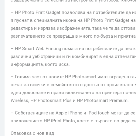
същевременно са лесни за настройка и употреба. Ключо
– HP Photo Print Gadget позволява на потребителите да и
я пуснат в специалната икона на HP Photo Print Gadget на
редактира и изрязва изображенията, така че те да отгова
разпечатването се превръща в много по-бърза и приятна
– HP Smart Web Printing помага на потребителите да пест
различни уеб страници и ги комбинират в една отпечата
информацията, която иска.
– Голяма част от новите HP Photosmart имат вградена в
печат за всички в семейството с достъп от произволно
едно докосване и прави включването на принтера по-лес
Wireless, HP Photosmart Plus и HP Photosmart Premium.
– Собствениците на Apple iPhone и iPod touch могат да 
приложението HP iPrint Photo, което е първото по рода 
Опаковка с нов вид