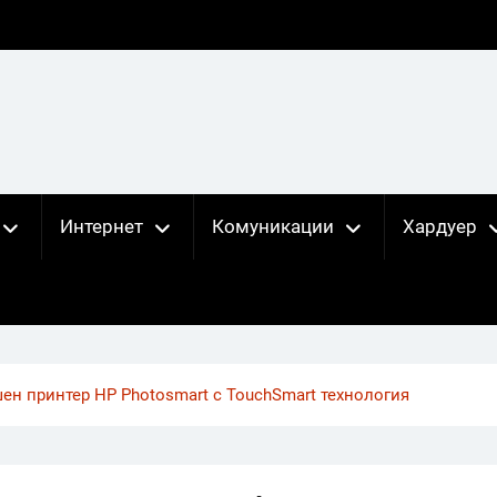
Интернет
Комуникации
Хардуер
ен принтер HP Photosmart с ТоuchSmart технология