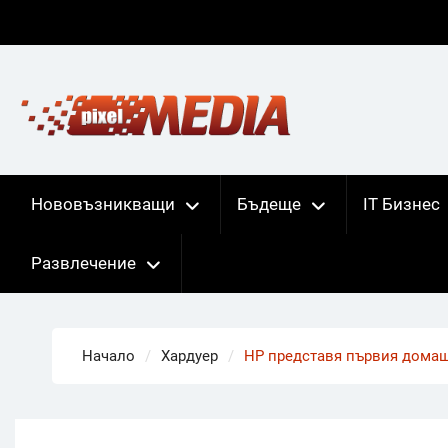
Skip
to
content
Нововъзникващи
Бъдеще
IT Бизнес
Развлечение
Начало
Хардуер
HP представя първия домаш