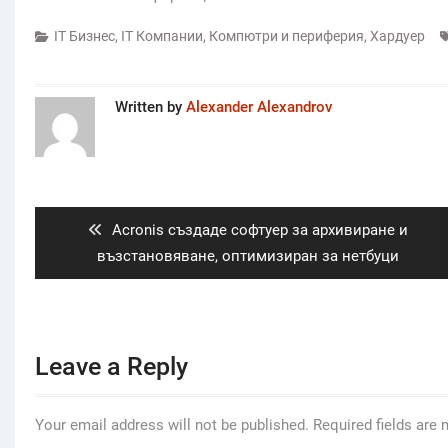
IT Бизнес
,
IT Компании
,
Компютри и периферия
,
Хардуер
Written by
Alexander Alexandrov
Post
navigation
Previous
Acronis създаде софтуер за архивиране и
post:
възстановяване, оптимизиран за нетбуци
Leave a Reply
Your email address will not be published.
Required fields are