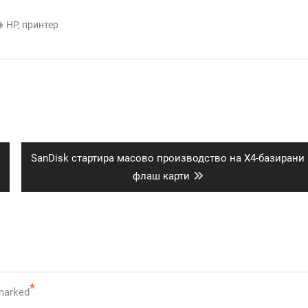
HP
,
принтер
Next
SanDisk стартира масово производство на X4-базирани
post:
флаш карти
*
 marked