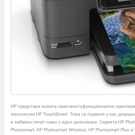
HP представи новата гама многофункционални принтери 
технология HP TouchSmart. Това са първите у нас домашн
и забавен печат само с едно докосване. Серията HP Phot
Photosmart, HP Photosmart Wireless, HP Photosmart Plus и