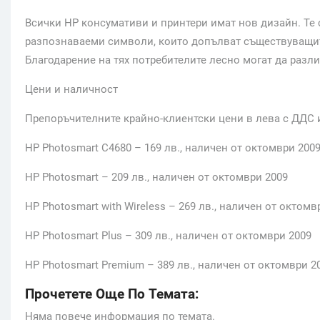
Всички НР консумативи и принтери имат нов дизайн. Те с
разпознаваеми символи, които допълват съществуващит
Благодарение на тях потребителите лесно могат да разли
Цени и наличност
Препоръчителните крайно-клиентски цени в лева с ДДС и
HP Photosmart C4680 – 169 лв., наличен от октомври 200
HP Photosmart – 209 лв., наличен от октомври 2009
HP Photosmart with Wireless – 269 лв., наличен от октомв
HP Photosmart Plus – 309 лв., наличен от октомври 2009
HP Photosmart Premium – 389 лв., наличен от октомври 2
Прочетете Още По Темата:
Няма повече информация по темата.