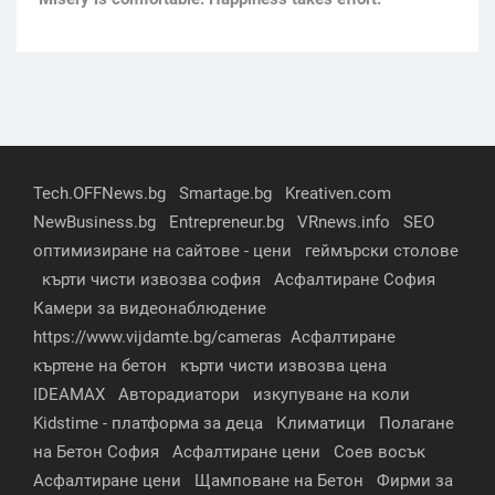
Tech.OFFNews.bg
Smartage.bg
Kreativen.com
NewBusiness.bg
Entrepreneur.bg
VRnews.info
SEO
оптимизиране на сайтове - цени
геймърски столове
кърти чисти извозва софия
Асфалтиране София
Камери за видеонаблюдение
https://www.vijdamte.bg/cameras
Асфалтиране
къртене на бетон
кърти чисти извозва цена
IDEAMAX
Авторадиатори
изкупуване на коли
Kidstime - платформа за деца
Климатици
Полагане
на Бетон София
Асфалтиране цени
Соев восък
Асфалтиране цени
Щамповане на Бетон
Фирми за