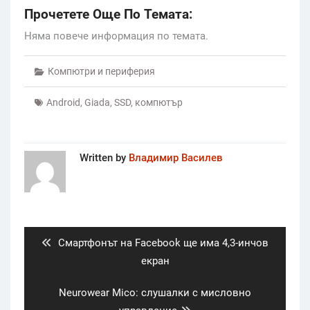
Прочетете Още По Темата:
Няма повече информация по темата.
Компютри и периферия
Android
,
Giada
,
SSD
,
компютър
Written by
Владимир Василев
Post
navigation
Previous
Смартфонът на Facebook ще има 4,3-инчов
post:
екран
Next
Neurowear Mico: слушалки с мисловно