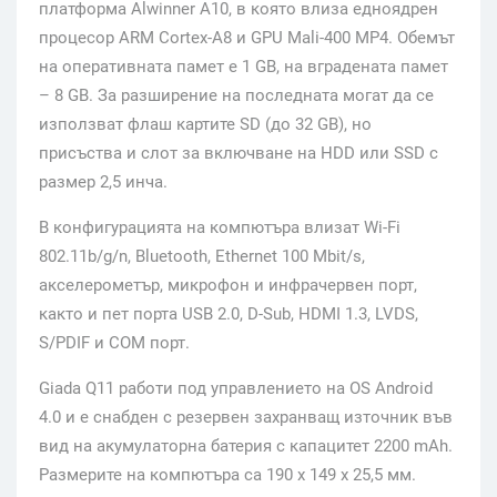
платформа Alwinner A10, в която влиза едноядрен
процесор ARM Cortex-A8 и GPU Mali-400 MP4. Обемът
на оперативната памет е 1 GB, на вградената памет
– 8 GB. За разширение на последната могат да се
използват флаш картите SD (до 32 GB), но
присъства и слот за включване на HDD или SSD с
размер 2,5 инча.
В конфигурацията на компютъра влизат Wi-Fi
802.11b/g/n, Bluetooth, Ethernet 100 Mbit/s,
акселерометър, микрофон и инфрачервен порт,
както и пет порта USB 2.0, D-Sub, HDMI 1.3, LVDS,
S/PDIF и COM порт.
Giada Q11 работи под управлението на OS Android
4.0 и е снабден с резервен захранващ източник във
вид на акумулаторна батерия с капацитет 2200 mAh.
Размерите на компютъра са 190 x 149 x 25,5 мм.