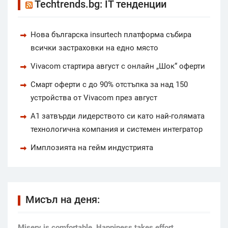
Techtrends.bg: IT тенденции
Нова българска insurtech платформа събира
всички застраховки на едно място
Vivacom стартира август с онлайн „Шок“ оферти
Смарт оферти с до 90% отстъпка за над 150
устройства от Vivacom през август
А1 затвърди лидерството си като най-голямата
технологична компания и системен интегратор
Имплозията на гейм индустрията
Мисъл на деня:
Мisery is comfortable. Happiness takes effort.