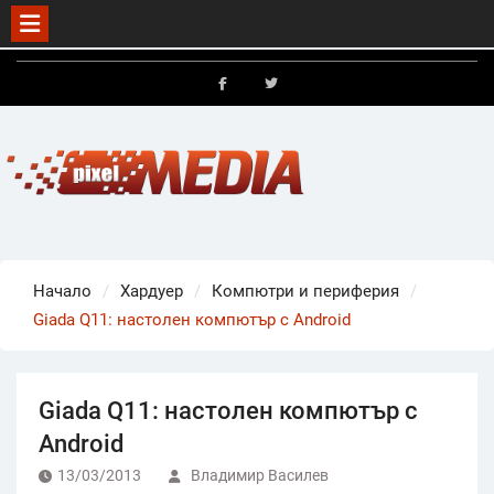
Skip
to
FB
X
content
Начало
Хардуер
Компютри и периферия
Giada Q11: настолен компютър с Android
Giada Q11: настолен компютър с
Android
13/03/2013
Владимир Василев