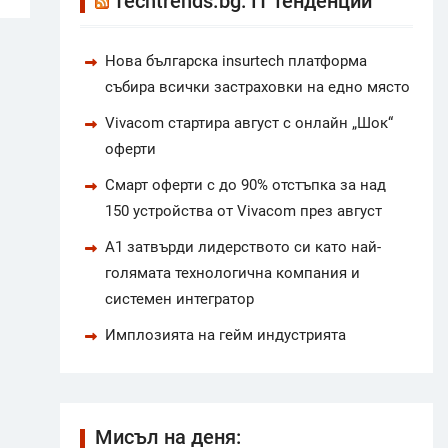
Techtrends.bg: IT тенденции
Нова българска insurtech платформа
събира всички застраховки на едно място
Vivacom стартира август с онлайн „Шок“
оферти
Смарт оферти с до 90% отстъпка за над
150 устройства от Vivacom през август
А1 затвърди лидерството си като най-
голямата технологична компания и
системен интегратор
Имплозията на гейм индустрията
Мисъл на деня: