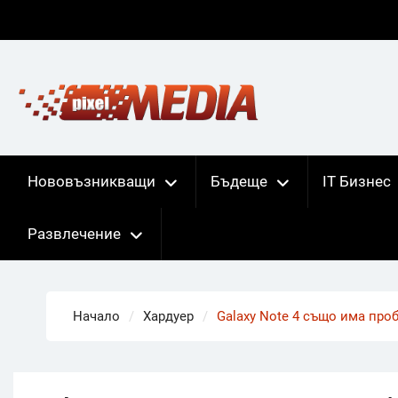
Skip
to
content
Нововъзникващи
Бъдеще
IT Бизнес
Развлечение
Начало
Хардуер
Galaxy Note 4 също има про