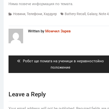
Няма повече информация по темата.
Новини
,
Телефони
,
Хардуер
Battery Recall
,
Galaxy
,
Note 4
Written by
Момчил Зарев
Post
navigation
Previous
Робот ще помага на ученици в неравностойно
post:
положение
Leave a Reply
Your email address will not be published.
Required fields are