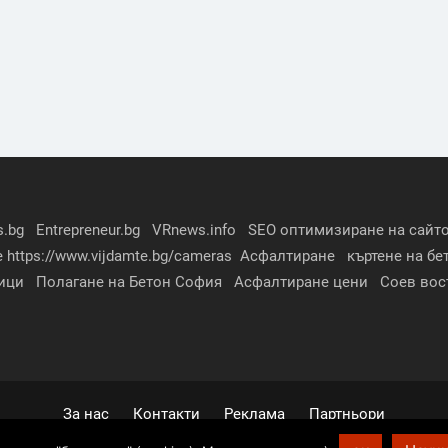
s.bg
Entrepreneur.bg
VRnews.info
SEO оптимизиране на сайто
е
https://www.vijdamte.bg/cameras
Асфалтиране
къртене на бе
ици
Полагане на Бетон София
Асфалтиране цени
Соев вос
За нас
Контакти
Реклама
Партньори