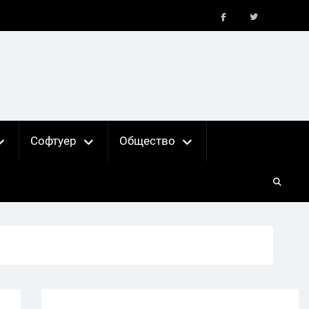
FB
X
Софтуер
Общество