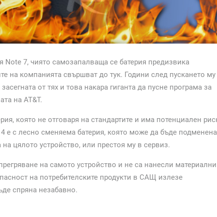
ия
Note 7,
чиято самозапалваща се батерия предизвика
те на компанията свършват до тук. Години след пускането му
 засегната от тях и това накара гиганта да пусне програма за
мата на
AT&T.
рия, която не отговаря на стандартите и има потенциален рис
 4
е с лесно сменяема батерия, която може да бъде подменена
 на цялото устройство, или престоя му в сервиз.
 прегряване на самото устройство и не са нанесли материални
зопасност на потребителските продукти в САЩ излезе
ъде спряна незабавно.