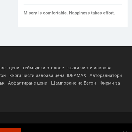
Мisery is comfortable. Happiness takes effort.
ве - цени
геймърски столове
кърти чисти извозва
тон
кърти чисти извозва цена
IDEAMAX
Авторадиатори
ък
Асфалтиране цени
Щамповане на Бетон
Фирми за