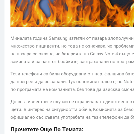
Миналата година Samsung
изтегли от пазара злополучн
множество инциденти, но това не означава, че проблеми
на пазара се оказва, че батерията на
Galaxy Note 4
също е
замяната й за част от бройките, застраховани по програ
Тези телефони са били оборудвани с т.нар. фалшива бате
да прегрее и да се запали. Тук основинят плюс е, че
Note
по програмата на компанията, без това да изисква смяна
До сега известните случаи се ограничават единствено с
щети. В интерес на сигурността обаче, Комисията за бе
официално със съвета употребата на тези телефони да б
Прочетете Още По Темата: