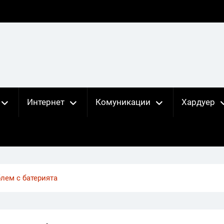
Интернет
Комуникации
Хардуер
блем с батерията