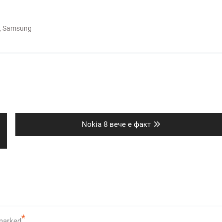
,
Samsung
Next
Nokia 8 вече е факт
post:
*
 marked