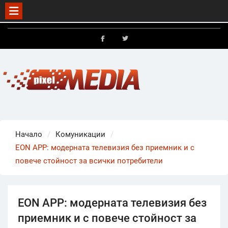
Skip
to
FB
X
content
Начало
Комуникации
EON APP: модерната телевизия без приемник и с
повече стойност за всички потребители
EON APP: модерната телевизия без
приемник и с повече стойност за