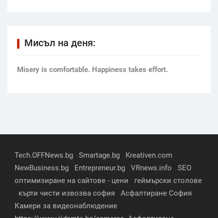
Мисъл на деня:
Мisery is comfortable. Happiness takes effort.
Tech.OFFNews.bg
Smartage.bg
Kreativen.com
NewBusiness.bg
Entrepreneur.bg
VRnews.info
SEO
оптимизиране на сайтове - цени
геймърски столове
кърти чисти извозва софия
Асфалтиране София
Камери за видеонаблюдение