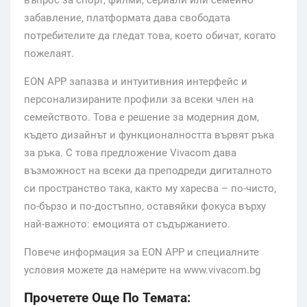
въпрос за спорт, филми, сериали или семейно
забавление, платформата дава свободата
потребителите да гледат това, което обичат, когато
пожелаят.
EON APP запазва и интуитивния интерфейс и
персонализираните профили за всеки член на
семейството. Това е решение за модерния дом,
където дизайнът и функционалността вървят ръка
за ръка. С това предложение Vivacom дава
възможност на всеки да преподреди дигиталното
си пространство така, както му харесва – по-чисто,
по-бързо и по-достъпно, оставяйки фокуса върху
най-важното: емоцията от съдържанието.
Повече информация за EON APP и специалните
условия можете да намерите на www.vivacom.bg
Прочетете Още По Темата: