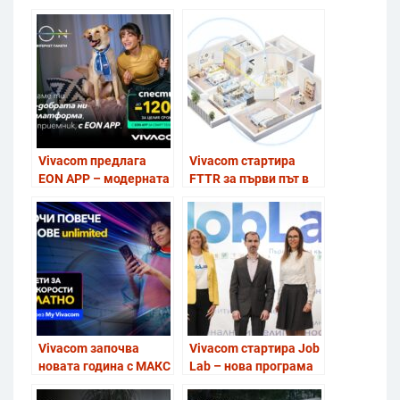
Vivacom предлага
Vivacom стартира
EON APP – модерната
FTTR за първи път в
дигитална телевизия
България
без приемник, с до
120 € по-ниска цена
Vivacom започва
Vivacom стартира Job
новата година с МАКС
Lab – нова програма
скорост за всички
за развитие на меки и