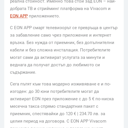
реална стойност. Именно това стои зад EON – най-
добрата ТВ и стрийминг платформа на Vivacom и
EON APP
приложението.
С EON APP смарт телевизорът се превръща в център
за забавление само чрез приложение и интернет
връзка. Без нужда от приемник, без допълнителни
кабели и без сложна инсталация. Потребителите
могат сами да активират услугата за минути и
веднага да получат достъп до любимото си
съдържание.
Сега пътят към това модерно изживяване е и по-
изгоден: до 30
юни потребителите могат да
активират EON през приложение с до 5 € по-ниска
месечна такса спрямо стандартния пакет с
приемник, спестявайки до 120 € | 234.70 лв. за
целия период на договора. С EON APP Vivacom