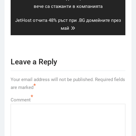
вече са стажанти в компанията
Next
JetHost отчита 48% ръст при .BG домейните през
post:
май
Leave a Reply
Your email address will not be published.
Required fields
*
are marked
*
Comment