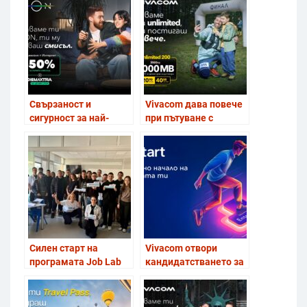
Unlimited планове
дигитални умения
сред ученици в
цялата страна
Свързаност и
Vivacom дава повече
сигурност за най-
при пътуване с
важните моменти с
Unlimited 200 и
EON FULL от Vivacom
включени роуминг
мегабайти извън ЕС
Силен старт на
Vivacom отвори
програмата Job Lab
кандидатстването за
на Vivacom, насочена
стажантската си
към уменията за
програма:
бъдещето
възможност за първи