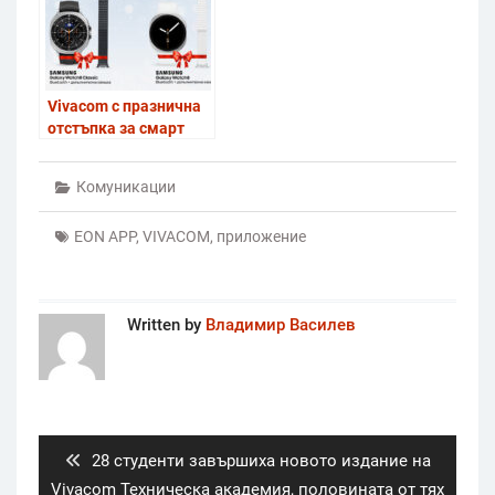
Vivacom с празнична
отстъпка за смарт
часовници Samsung
Galaxy Watch8 и
Комуникации
Samsung Watch8
Classic
EON APP
,
VIVACOM
,
приложение
Written by
Владимир Василев
Post
navigation
Previous
28 студенти завършиха новото издание на
post:
Vivacom Техническа академия, половината от тях