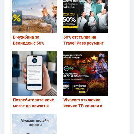
кариерен старт
В чужбина за
50% отстъпка на
Великден с 50%
Travel Pass роуминг
отстъпка за Travel
пакети от Vivacom
Pass роуминг пакети
от Vivacom
Потребителите вече
Vivacom отключва
могат да влизат в
всички ТВ канали и
приложението Yettel
дава пълен достъп до
без парола
EON през най-
празничния период за
годината