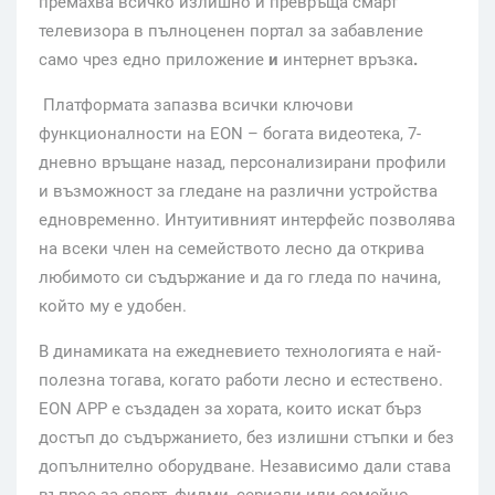
премахва всичко излишно и превръща смарт
телевизора в пълноценен портал за забавление
само чрез едно приложение
и
интернет връзка
.
Платформата запазва всички ключови
функционалности на EON – богата видеотека, 7-
дневно връщане назад, персонализирани профили
и възможност за гледане на различни устройства
едновременно. Интуитивният интерфейс позволява
на всеки член на семейството лесно да открива
любимото си съдържание и да го гледа по начина,
който му е удобен.
В динамиката на ежедневието технологията е най-
полезна тогава, когато работи лесно и естествено.
EON APP е създаден за хората, които искат бърз
достъп до съдържанието, без излишни стъпки и без
допълнително оборудване. Независимо дали става