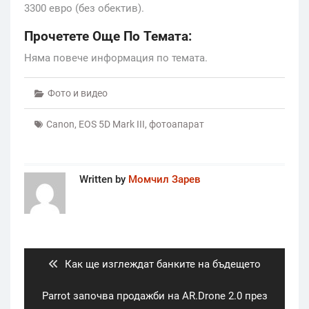
3300 евро (без обектив).
Прочетете Още По Темата:
Няма повече информация по темата.
Фото и видео
Canon
,
EOS 5D Mark III
,
фотоапарат
Written by
Момчил Зарев
Post
navigation
Previous
Как ще изглеждат банките на бъдещето
post:
Next
Parrot започва продажби на AR.Drone 2.0 през