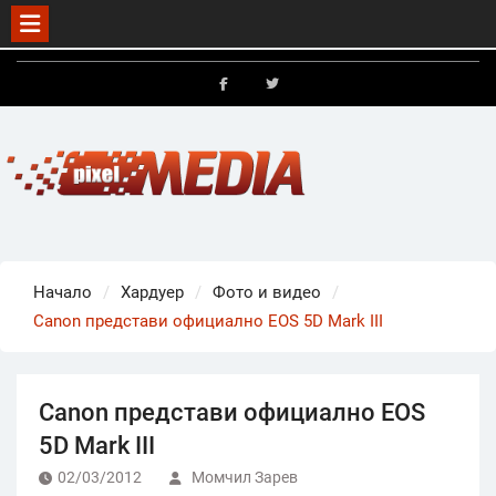
Skip
to
FB
X
content
Начало
Хардуер
Фото и видео
Canon представи официално EOS 5D Mark III
Canon представи официално EOS
5D Mark III
02/03/2012
Момчил Зарев