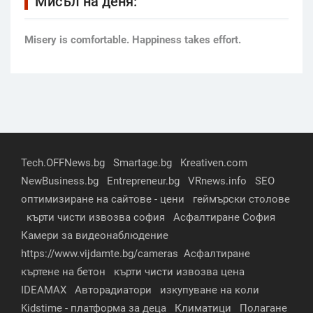
Мисъл на деня:
Мisery is comfortable. Happiness takes effort.
Tech.OFFNews.bg
Smartage.bg
Kreativen.com
NewBusiness.bg
Entrepreneur.bg
VRnews.info
SEO
оптимизиране на сайтове - цени
геймърски столове
кърти чисти извозва софия
Асфалтиране София
Камери за видеонаблюдение
https://www.vijdamte.bg/cameras
Асфалтиране
къртене на бетон
кърти чисти извозва цена
IDEAMAX
Авторадиатори
изкупуване на коли
Kidstime - платформа за деца
Климатици
Полагане