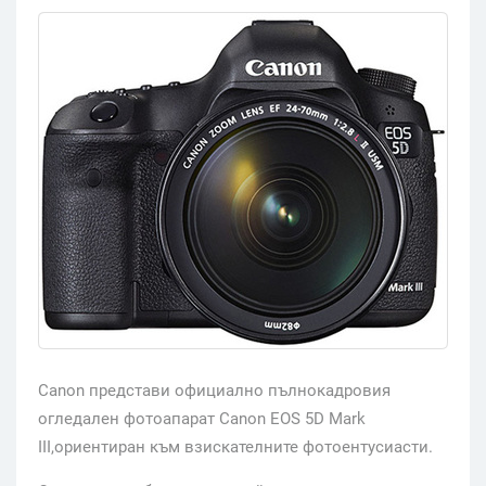
Canon представи официално пълнокадровия
огледален фотоапарат Canon EOS 5D Mark
III,ориентиран към взискателните фотоентусиасти.