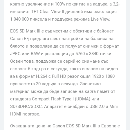
кратно увеличение и 100% покритие на кадъра, а 3,2-
инчовият TFT Clear View II дисплей има резолюция
1 040 000 пиксела и поддържа режима Live View.
EOS 5D Mark III е съвместим с обективи с байонет
Canon EF, предлага шест настройки на баланса на
бялото и позволява да се получат снимки с формат
JPEG или RAW и резолюция до 5760 x 3840 точки.
Освен това, поддържа се серийно снимане със
скорост 6 кадъра в секунда, както и запис на видео
във формат H.264 с Full HD резолюция 1920 x 1080
при честота 30 кадъра в секунда. Заснетият
материал може да бъде записан на карта памет от
стандарта Compact Flash Type I (UDMA) или
SD/SDHC/SDXC. Апаратът е снабден с USB 2.0 и Mini
HDMI портове.
Очакваната цена на Canon EOS 5D Mark III в Европа е