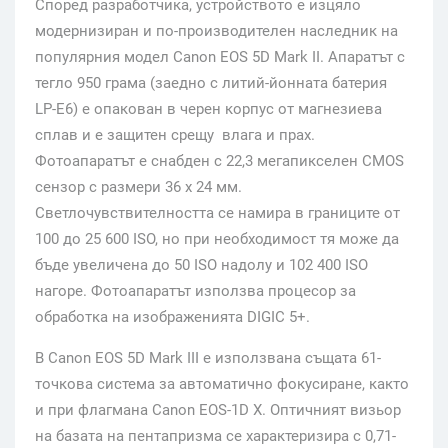
Според разработчика, устройството е изцяло
модернизиран и по-производителен наследник на
популярния модел Canon EOS 5D Mark II. Апаратът с
тегло 950 грама (заедно с литий-йонната батерия
LP-E6) е опакован в черен корпус от магнезиева
сплав и е защитен срещу влага и прах.
Фотоапаратът е снабден с 22,3 мегапикселен CMOS
сензор с размери 36 x 24 мм.
Светлочувствителността се намира в границите от
100 до 25 600 ISO, но при необходимост тя може да
бъде увеличена до 50 ISO надолу и 102 400 ISO
нагоре. Фотоапаратът използва процесор за
обработка на изображенията DIGIC 5+.
В Canon EOS 5D Mark III е използвана същата 61-
точкова система за автоматично фокусиране, както
и при флагмана Canon EOS-1D X. Оптичният визьор
на базата на пентапризма се характеризира с 0,71-