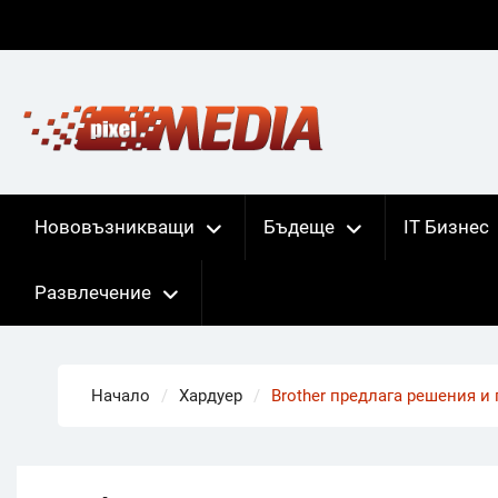
Skip
to
content
Нововъзникващи
Бъдеще
IT Бизнес
Развлечение
Начало
Хардуер
Brother предлага решения и