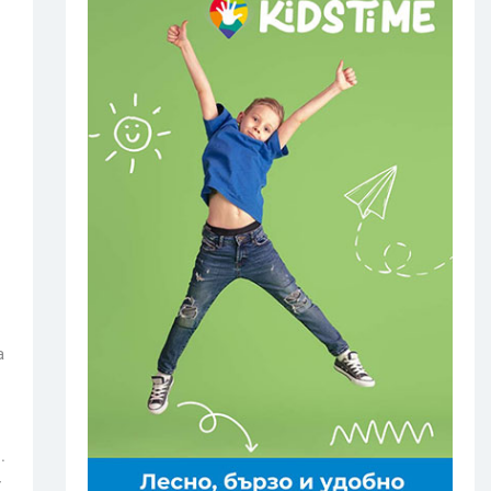
а
.
r