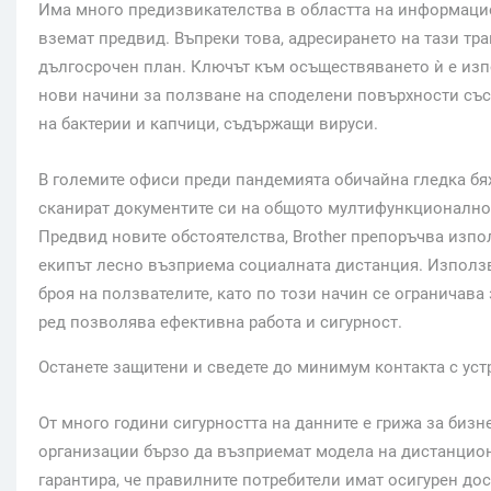
Има много предизвикателства в областта на информацион
вземат предвид. Въпреки това, адресирането на тази тр
дългосрочен план. Ключът към осъществяването ѝ е изп
нови начини за ползване на споделени повърхности със
на бактерии и капчици, съдържащи вируси.
В големите офиси преди пандемията обичайна гледка бях
сканират документите си на общото мултифункционално 
Предвид новите обстоятелства, Brother препоръчва изпо
екипът лесно възприема социалната дистанция. Използ
броя на ползвателите, като по този начин се ограничав
ред позволява ефективна работа и сигурност.
Останете защитени и сведете до минимум контакта с ус
От много години сигурността на данните е грижа за биз
организации бързо да възприемат модела на дистанционн
гарантира, че правилните потребители имат осигурен до