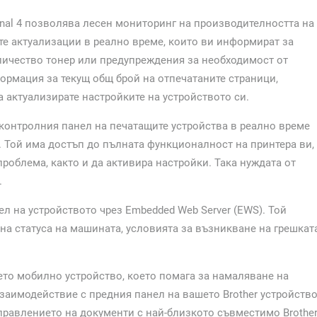
nal 4 позволява лесен мониторинг на производителността на
те актуализации в реално време, които ви информират за
личество тонер или предупреждения за необходимост от
ормация за текущ общ брой на отпечатаните страници,
 актуализирате настройките на устройството си.
 контролния панел на печатащите устройства в реално време
 Той има достъп до пълната функционалност на принтера ви,
роблема, както и да активира настройки. Така нуждата от
.
л на устройството чрез Embedded Web Server (EWS). Той
на статуса на машината, условията за възникване на грешкат
ашето мобилно устройство, което помага за намаляване на
заимодействие с предния панел на вашето Brother устройство
 управлението на документи с най-близкото съвместимо Brothe