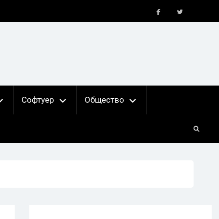
FB
X
Софтуер
Общество