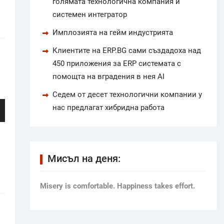
голямата технологична компания и
системен интегратор
Имплозията на гейм индустрията
Клиентите на ERP.BG сами създадоха над
450 приложения за ERP системата с
помощта на вградения в нея AI
Седем от десет технологични компании у
нас предлагат хибридна работа
Мисъл на деня:
Мisery is comfortable. Happiness takes effort.