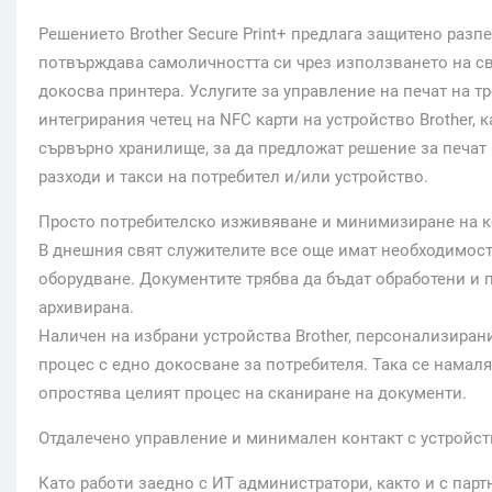
Решението Brother Secure Print+ предлага защитено разп
потвърждава самоличността си чрез използването на сво
докосва принтера. Услугите за управление на печат на т
интегрирания четец на NFC карти на устройство Brother, 
сървърно хранилище, за да предложат решение за печат
разходи и такси на потребител и/или устройство.
Просто потребителско изживяване и минимизиране на к
В днешния свят служителите все още имат необходимос
оборудване. Документите трябва да бъдат обработени и 
архивирана.
Наличен на избрани устройства Brother, персонализиран
процес с едно докосване за потребителя. Така се намал
опростява целият процес на сканиране на документи.
Отдалечено управление и минимален контакт с устройс
Като работи заедно с ИТ администратори, както и с парт