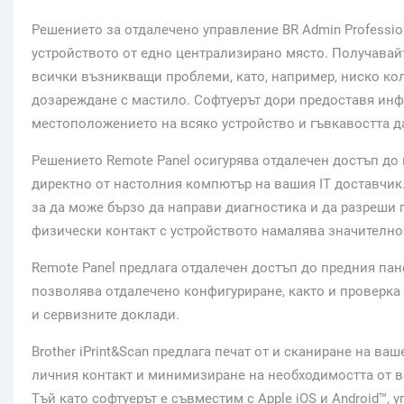
Решението за отдалечено управление BR Admin Professio
устройството от едно централизирано място. Получавай
всички възникващи проблеми, като, например, ниско ко
дозареждане с мастило. Софтуерът дори предоставя инф
местоположението на всяко устройство и гъвкавостта да
Решението Remote Panel осигурява отдалечен достъп до
директно от настолния компютър на вашия IT доставчик.
за да може бързо да направи диагностика и да разреши п
физически контакт с устройството намалява значително
Remote Panel предлага отдалечен достъп до предния пане
позволява отдалечено конфигуриране, както и проверка 
и сервизните доклади.
Brother iPrint&Scan предлага печат от и сканиране на в
личния контакт и минимизиране на необходимостта от в
Тъй като софтуерът е съвместим с Apple iOS и Android™,