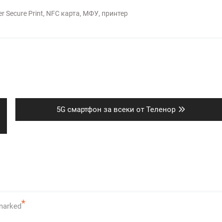
r Secure Print
,
NFC карта
,
МФУ
,
принтер
Next
5G смартфон за всеки от Теленор
post:
*
 marked