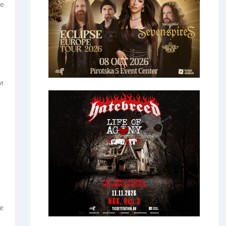
се
и
е