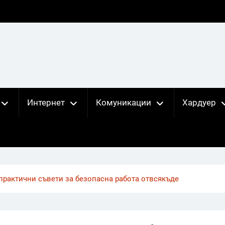
Интернет
Комуникации
Хардуер
 практични съвети за безопасна работа отвсякъде