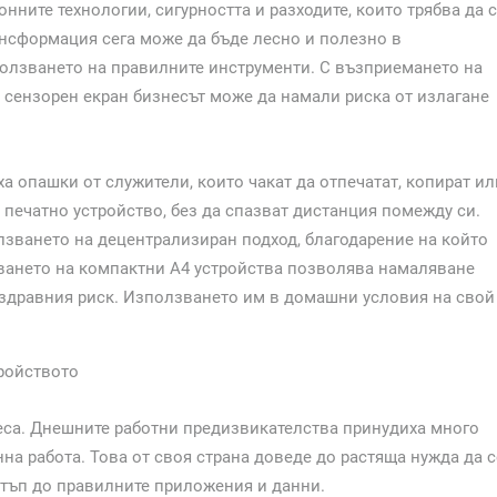
ните технологии, сигурността и разходите, които трябва да 
ансформация сега може да бъде лесно и полезно в
олзването на правилните инструменти. С възприемането на
 сензорен екран бизнесът може да намали риска от излагане
а опашки от служители, които чакат да отпечатат, копират ил
печатно устройство, без да спазват дистанция помежду си.
лзването на децентрализиран подход, благодарение на който
ването на компактни А4 устройства позволява намаляване
а здравния риск. Използването им в домашни условия на свой
тройството
неса. Днешните работни предизвикателства принудиха много
а работа. Това от своя страна доведе до растяща нужда да с
стъп до правилните приложения и данни.