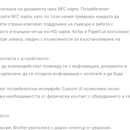
ечатване на документи чрез NFC карта. Потребителят
ята NFC карта, като по този начин премахва нуждата да
рети страни изискват поддръжка на сървъра и работа с
както и външни четци на HID карти. Kofax и PaperCut използват
 при заявка, заедно с възможности за възстановяване на
онтакта с устройството
т да взаимодействат помежду си с информация, документи и
подписани, да се споделя информация с колегите и да бъде
ият потребителски интерфейс Custom UI позволява лесен
ява необходимостта от физически контакт с оборудването и с
твото
ньори, Brother разполага с широк спектър от решения.