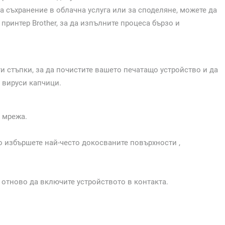
а съхранение в облачна услуга или за споделяне, можете да
ринтер Brother, за да изпълните процеса бързо и
ти стъпки, за да почистите вашето печатащо устройство и да
 вируси капчици.
а мрежа.
 избършете най-често докосваните повърхности ,
отново да включите устройството в контакта.