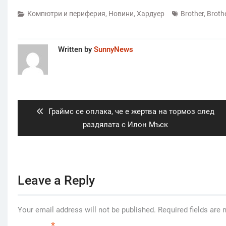
Компютри и периферия
,
Новини
,
Хардуер
Brother
,
Brothe
Written by
SunnyNews
Post
navigation
Previous
Граймс се оплака, че е жертва на тормоз след
post:
раздялата с Илон Мъск
Leave a Reply
Your email address will not be published.
Required fields are
*