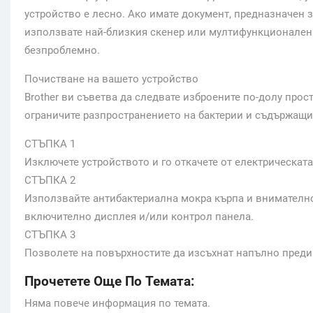
устройство е лесно. Ако имате документ, предназначен з
използвате най-близкия скенер или мултифункционален п
безпроблемно.
Почистване на вашето устройство
Brother ви съветва да следвате изброените по-долу прос
ограничите разпространението на бактерии и съдържащи
СТЪПКА 1
Изключете устройството и го откачете от електрическат
СТЪПКА 2
Използвайте антибактериална мокра кърпа и внимателно
включително дисплея и/или контрол панела.
СТЪПКА 3
Позволете на повърхностите да изсъхнат напълно преди 
Прочетете Още По Темата:
Няма повече информация по темата.