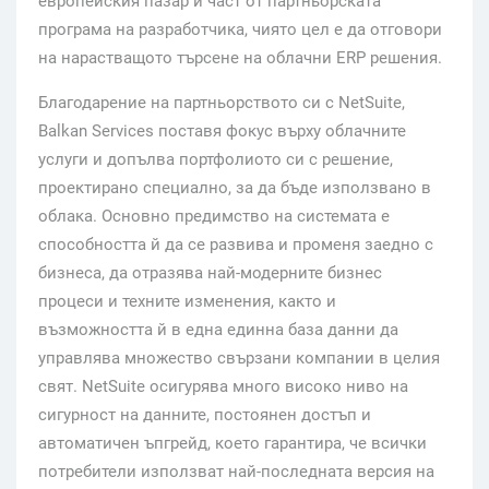
европейския пазар и част от партньорската
програма на разработчика, чиято цел е да отговори
на нарастващото търсене на облачни ERP решения.
Благодарение на партньорството си с NetSuite,
Balkan Services поставя фокус върху облачните
услуги и допълва портфолиото си с решение,
проектирано специално, за да бъде използвано в
облака. Основно предимство на системата e
способността й да се развива и променя заедно с
бизнеса, да отразява най-модерните бизнес
процеси и техните изменения, както и
възможността й в една единна база данни да
управлява множество свързани компании в целия
свят. NetSuite осигурява много високо ниво на
сигурност на данните, постоянен достъп и
автоматичен ъпгрейд, което гарантира, че всички
потребители използват най-последната версия на