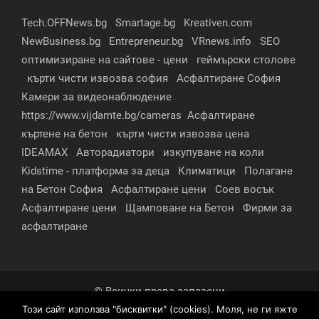
Tech.OFFNews.bg
Smartage.bg
Kreativen.com
NewBusiness.bg
Entrepreneur.bg
VRnews.info
SEO
оптимизиране на сайтове - цени
геймърски столове
кърти чисти извозва софия
Асфалтиране София
Камери за видеонаблюдение
https://www.vijdamte.bg/cameras
Асфалтиране
къртене на бетон
кърти чисти извозва цена
IDEAMAX
Авторадиатори
изкупуване на коли
Kidstime - платформа за деца
Климатици
Полагане
на Бетон София
Асфалтиране цени
Соев восък
Асфалтиране цени
Щамповане на Бетон
Фирми за
асфалтиране
© Всички права запазени
Този сайт използва "бисквитки" (cookies). Моля, не ги яжте
За нас
Контакти
Реклама
Партньори