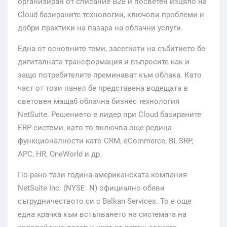
организиран от списание B2B и посветен изцяло на
Cloud базираните технологии, ключови проблеми и
добри практики на пазара на облачни услуги.
Една от основните теми, засегнати на събитието бе
дигиталната трансформация и въпросите как и
защо потребителите преминават към облака. Като
част от този панел бе представена водещата в
световен мащаб облачна бизнес технология
NetSuite. Решението е лидер при Cloud базираните
ERP системи, като то включва още редица
функционалности като CRM, eCommerce, BI, SRP,
APC, HR, OneWorld и др.
По-рано тази година американската компания
NetSuite Inc. (NYSE: N) официално обяви
сътрудничеството си с Balkan Services. То е още
една крачка към встъпването на системата на