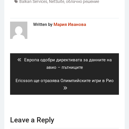
Balkan Services
,
NetSuite
,
облачно решение
Written by
Мария Иванова
Post
navigation
Previous
Европа одобри директивата за данните на
post:
авио – пътниците
Next
Ericsson ще отразява Олимпийските игри в Рио
post:
Leave a Reply