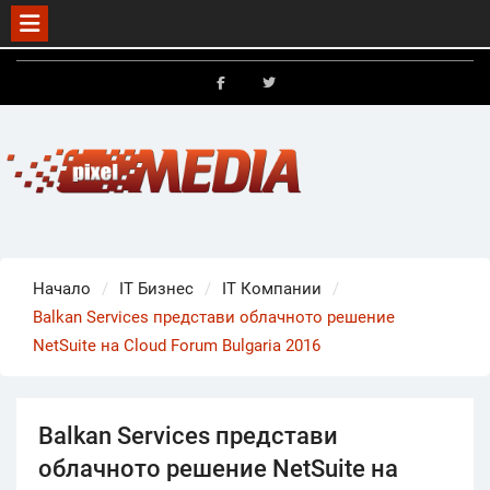
Skip
to
FB
X
content
Начало
IT Бизнес
IT Компании
Balkan Services представи облачното решение
NetSuite на Cloud Forum Bulgaria 2016
Balkan Services представи
облачното решение NetSuite на