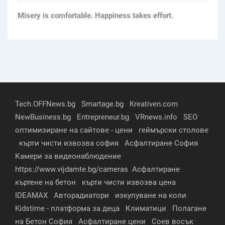
Мisery is comfortable. Happiness takes effort.
Tech.OFFNews.bg
Smartage.bg
Kreativen.com
NewBusiness.bg
Entrepreneur.bg
VRnews.info
SEO
оптимизиране на сайтове - цени
геймърски столове
кърти чисти извозва софия
Асфалтиране София
Камери за видеонаблюдение
https://www.vijdamte.bg/cameras
Асфалтиране
къртене на бетон
кърти чисти извозва цена
IDEAMAX
Авторадиатори
изкупуване на коли
Kidstime - платформа за деца
Климатици
Полагане
на Бетон София
Асфалтиране цени
Соев восък