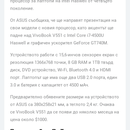
процесор за лаптопи на Intel Haswell от четвърто
поколение.
От ASUS съобщиха, че ще направят презентация на
свои модели с новия процесор, като акцентът ще
падне над VivoBook V551 с Intel Core i7-4500U
Haswell и графичен ускорител GeForce GT740M.
Устройството работи с 15,6-инчов сензорен екран с
резолюция 1366х768 точки, 8 GB RAM и 1TB твърд
диск, DVD устройство, Wi-Fi, Bluetooth 4.0 и HDMI
порт. Лаптопът ще има още два USB 2.0 порта, един
3.0 и батерия с капацитет от 4500 мАч.
Предварително обявените размери на устройството
от ASUS са 380х258х21 мм, а теглото 2,4 кг. Очаква
се VivoBook V551 да се появи до няколко месеца на
цена около $1000.