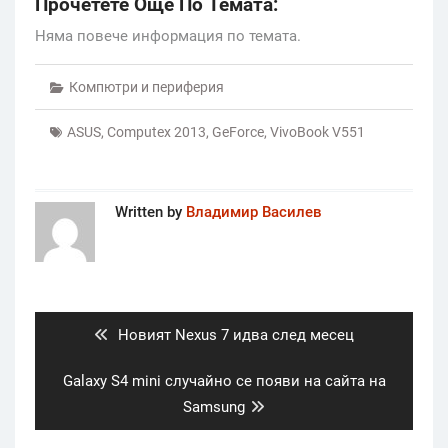
Прочетете Още По Темата:
Няма повече информация по темата.
Компютри и периферия
ASUS
,
Computex 2013
,
GeForce
,
VivoBook V551
Written by
Владимир Василев
Post
navigation
Previous
Новият Nexus 7 идва след месец
post:
Next
Galaxy S4 mini случайно се появи на сайта на
post:
Samsung