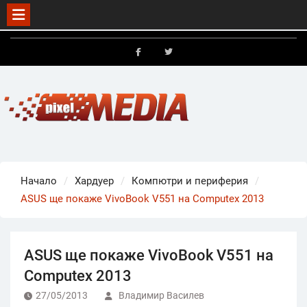
Skip
to
FB
X
content
Начало
Хардуер
Компютри и периферия
ASUS ще покаже VivoBook V551 на Computex 2013
ASUS ще покаже VivoBook V551 на
Computex 2013
27/05/2013
Владимир Василев