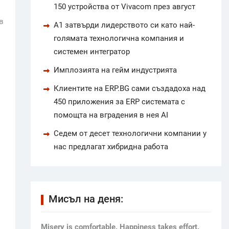
150 устройства от Vivacom през август
в
А1 затвърди лидерството си като най-
голямата технологична компания и
системен интегратор
Имплозията на гейм индустрията
Клиентите на ERP.BG сами създадоха над
450 приложения за ERP системата с
помощта на вградения в нея AI
Седем от десет технологични компании у
нас предлагат хибридна работа
Мисъл на деня:
Мisery is comfortable. Happiness takes effort.