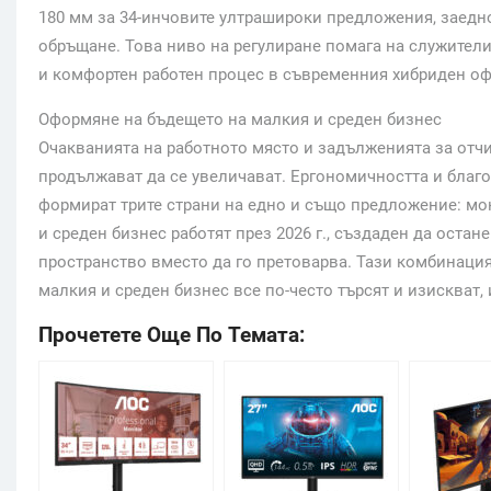
180 мм за 34-инчовите ултрашироки предложения, заедн
обръщане. Това ниво на регулиране помага на служител
и комфортен работен процес в съвременния хибриден оф
Оформяне на бъдещето на малкия и среден бизнес
Очакванията на работното място и задълженията за отч
продължават да се увеличават. Ергономичността и благ
формират трите страни на едно и също предложение: мон
и среден бизнес работят през 2026 г., създаден да оста
пространство вместо да го претоварва. Тази комбинация
малкия и среден бизнес все по-често търсят и изискват, 
Прочетете Още По Темата: