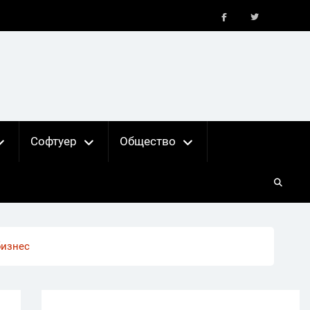
FB
X
Софтуер
Общество
бизнес