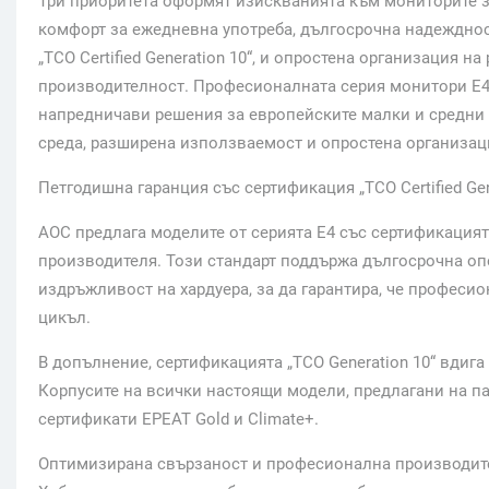
Три приоритета оформят изискванията към мониторите за
комфорт за ежедневна употреба, дългосрочна надежднос
„TCO Certified Generation 10“, и опростена организация 
производителност. Професионалната серия монитори E4 
напредничави решения за европейските малки и средни 
среда, разширена използваемост и опростена организаци
Петгодишна гаранция със сертификация „TCO Certified Gen
AOC предлага моделите от серията E4 със сертификацията 
производителя. Този стандарт поддържа дългосрочна оп
издръжливост на хардуера, за да гарантира, че профес
цикъл.
В допълнение, сертификацията „TCO Generation 10“ вдиг
Корпусите на всички настоящи модели, предлагани на п
сертификати EPEAT Gold и Climate+.
Оптимизирана свързаност и професионална производит