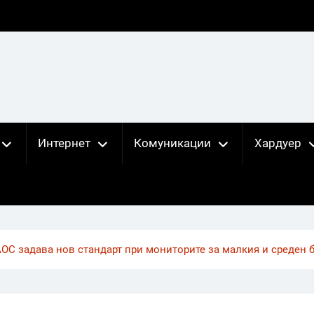
Интернет
Комуникации
Хардуер
OC задава нов стандарт при мониторите за малкия и среден 