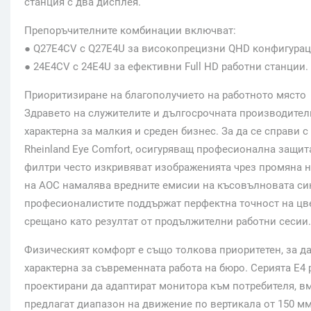
станция с два дисплея.
Препоръчителните комбинации включват:
● Q27E4CV с Q27E4U за високопрецизни QHD конфигурац
● 24E4CV с 24E4U за ефективни Full HD работни станции.
Приоритизиране на благополучието на работното място
Здравето на служителите и дългосрочната производител
характерна за малкия и среден бизнес. За да се справи 
Rheinland Eye Comfort, осигуряващ професионална защит
филтри често изкривяват изображенията чрез промяна на 
на AOC намалява вредните емисии на късовълновата синя
професионалистите поддържат перфектна точност на цвет
срещано като резултат от продължителни работни сесии.
Физическият комфорт е също толкова приоритетен, за да
характерна за съвременната работа на бюро. Серията E4 
проектирани да адаптират монитора към потребителя, вм
предлагат диапазон на движение по вертикала от 150 мм