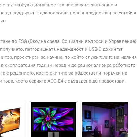
о с пълна функционалност за накланяне, завъртане и
ите да поддържат здравословна поза и предоставя по-устойчи
ис.
итане по ESG (Околна среда, Социални въпроси и Управление)
ополучието, петгодишната надеждност и USB-C докингът
итор, проектиран за начина, по който служителите на малкия
не в експлоатация години наред и да рационализира работното
та е решението, което екипите за обществени поръчки на
и това, което серията AOC E4 е създадена да предостави.