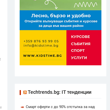
t
Techtrends.bg: IT тенденции
Смарт оферти с до 90% отстъпка за над
т