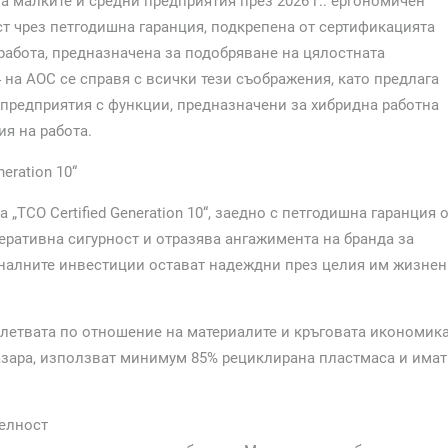
 малките и средни предприятия през 2026 г.: ергономичен
т чрез петгодишна гаранция, подкрепена от сертификацията
на работа, предназначена за подобряване на цялостната
на AOC се справя с всички тези съображения, като предлага
предприятия с функции, предназначени за хибридна работна
я на работа.
eration 10“
„TCO Certified Generation 10“, заедно с петгодишна гаранция 
еративна сигурност и отразява ангажимента на бранда за
ионалните инвестиции остават надеждни през целия им жизнен
а летвата по отношение на материалите и кръговата икономика
азара, използват минимум 85% рециклирана пластмаса и имат
елност