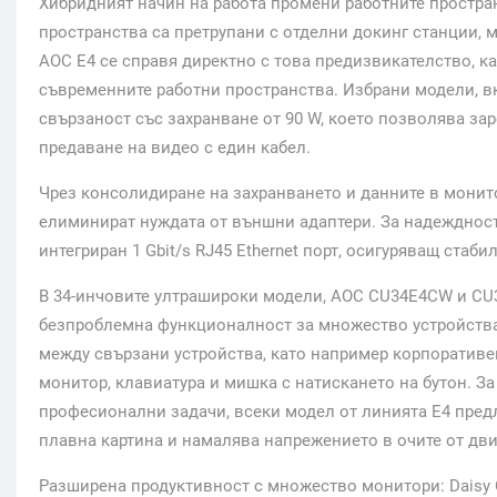
Хибридният начин на работа промени работните простран
пространства са претрупани с отделни докинг станции, 
AOC E4 се справя директно с това предизвикателство, ка
съвременните работни пространства. Избрани модели, в
свързаност със захранване от 90 W, което позволява за
предаване на видео с един кабел.
Чрез консолидиране на захранването и данните в монито
елиминират нуждата от външни адаптери. За надеждност
интегриран 1 Gbit/s RJ45 Ethernet порт, осигуряващ стаб
В 34-инчовите ултрашироки модели, AOC CU34E4CW и CU
безпроблемна функционалност за множество устройства
между свързани устройства, като например корпоративе
монитор, клавиатура и мишка с натискането на бутон. З
професионални задачи, всеки модел от линията E4 предла
плавна картина и намалява напрежението в очите от дви
Разширена продуктивност с множество монитори: Daisy 