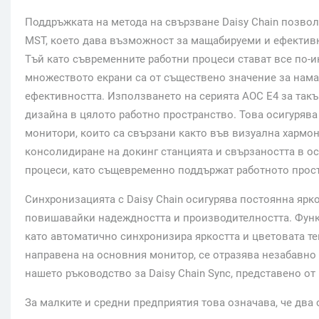
Поддръжката на метода на свързване Daisy Chain позвол
MST, което дава възможност за мащабируеми и ефектив
Тъй като съвременните работни процеси стават все по-и
множеството екрани са от съществено значение за нам
ефективността. Използването на серията AOC E4 за такъ
дизайна в цялото работно пространство. Това осигуряв
монитори, които са свързани както във визуална хармон
консолидиране на докинг станцията и свързаността в о
процеси, като същевременно поддържат работното прост
Синхронизацията с Daisy Chain осигурява постоянна ярк
повишавайки надеждността и производителността. Функц
като автоматично синхронизира яркостта и цветовата те
направена на основния монитор, се отразява незабавно н
нашето ръководство за Daisy Chain Sync, представено от
За малките и средни предприятия това означава, че два