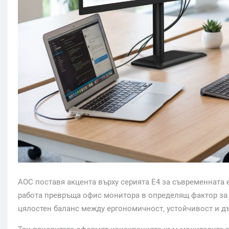
AOC поставя акцента върху серията E4 за съвременната 
работа превръща офис монитора в определящ фактор за 
цялостен баланс между ергономичност, устойчивост и д