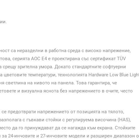
ии.
ност са неразделни в работна среда с високо напрежение,
с това, серията AOC E4 е проектирана със сертификат TÜV
а срещу зрителна умора. Докато стандартните софтуерни
цветовите температури, технологията Hardware Low Blue Ligh
 светлина на нивото на панела. Това гарантира, че
овете и визуална яснота без напрежението в очите, често
 се предотврати напрежението от позицията на тялото,
разполага с гъвкави стойки с регулируема височина (HAS),
есто да го принуждават да се нагажда към екрана. Стойките
 за 24-инчовите и 27-инчовите модели и разширен диапазон о