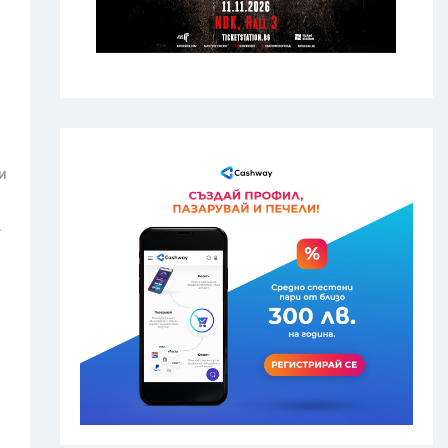
и
и
.