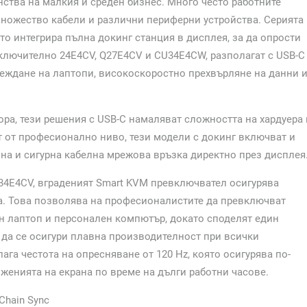
ства на малкия и среден бизнес. Много често работните
множество кабели и различни периферни устройства. Серията
то интегрира пълна докинг станция в дисплея, за да опрости
ключително 24E4CV, Q27E4CV и CU34E4CW, разполагат с USB-C
реждане на лаптопи, високоскоростно прехвърляне на данни 
ра, тези решения с USB-C намаляват сложността на хардуера 
 от професионално ниво, тези модели с докинг включват и
илна и сигурна кабелна мрежова връзка директно през дисплея
34E4CV, вграденият Smart KVM превключвател осигурява
. Това позволява на професионалистите да превключват
н лаптоп и персонален компютър, докато споделят един
а да се осигури плавна производителност при всички
га честота на опресняване от 120 Hz, която осигурява по-
женията на екрана по време на дълги работни часове.
Chain Sync