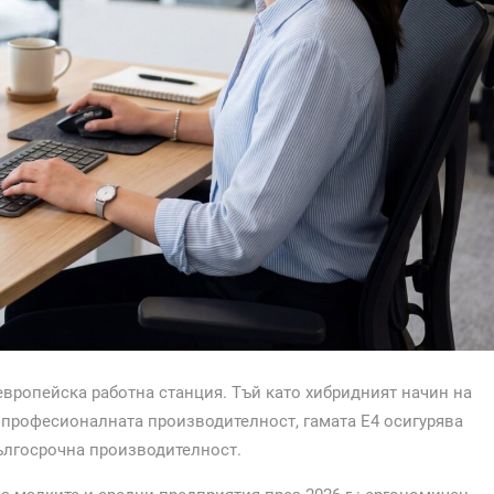
европейска работна станция. Тъй като хибридният начин на
професионалната производителност, гамата E4 осигурява
ългосрочна производителност.