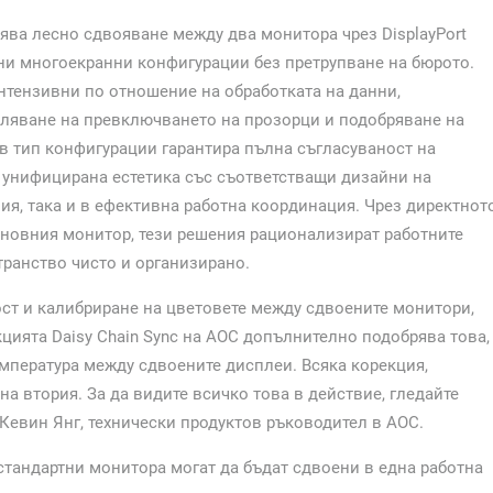
ява лесно сдвояване между два монитора чрез DisplayPort
ни многоекранни конфигурации без претрупване на бюрото.
нтензивни по отношение на обработката на данни,
аляване на превключването на прозорци и подобряване на
в тип конфигурации гарантира пълна съгласуваност на
а унифицирана естетика със съответстващи дизайни на
ия, така и в ефективна работна координация. Чрез директнот
сновния монитор, тези решения рационализират работните
ранство чисто и организирано.
ост и калибриране на цветовете между сдвоените монитори,
ията Daisy Chain Sync на AOC допълнително подобрява това,
мпература между сдвоените дисплеи. Всяка корекция,
а втория. За да видите всичко това в действие, гледайте
 Кевин Янг, технически продуктов ръководител в AOC.
 стандартни монитора могат да бъдат сдвоени в една работна