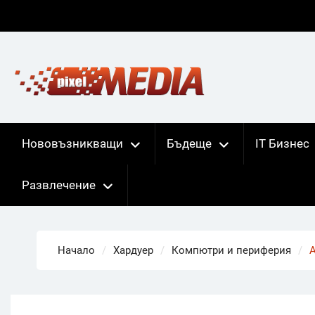
Skip
to
content
Нововъзникващи
Бъдеще
IT Бизнес
Развлечение
Начало
Хардуер
Компютри и периферия
A