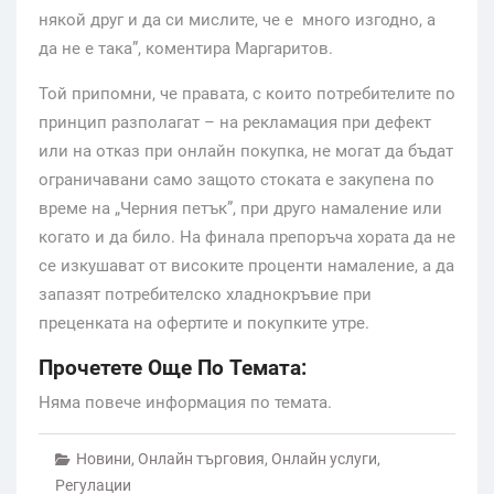
някой друг и да си мислите, че е много изгодно, а
да не е така”, коментира Маргаритов.
Той припомни, че правата, с които потребителите по
принцип разполагат – на рекламация при дефект
или на отказ при онлайн покупка, не могат да бъдат
ограничавани само защото стоката е закупена по
време на „Черния петък”, при друго намаление или
когато и да било. На финала препоръча хората да не
се изкушават от високите проценти намаление, а да
запазят потребителско хладнокръвие при
преценката на офертите и покупките утре.
Прочетете Още По Темата:
Няма повече информация по темата.
Новини
,
Онлайн търговия
,
Онлайн услуги
,
Регулации