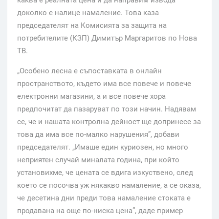
каква е реалната цена и да направим извода
доколко е налице намаление. Това каза
председателят на Комисията за защита на
потребителите (КЗП) Димитър Маргаритов по Нова
ТВ.
„Особено лесна е съпоставката в онлайн
пространството, където има все повече и повече
електронни магазини, а и все повече хора
предпочитат да пазаруват по този начин. Надявам
се, че и нашата контролна дейност ще допринесе за
това да има все по-малко нарушения”, добави
председателят. „Имаше един куриозен, но много
неприятен случай миналата година, при който
установихме, че цената се вдига изкуствено, след
което се посочва уж някакво намаление, а се оказа,
че десетина дни преди това намаление стоката е
продавана на още по-ниска цена”, даде пример