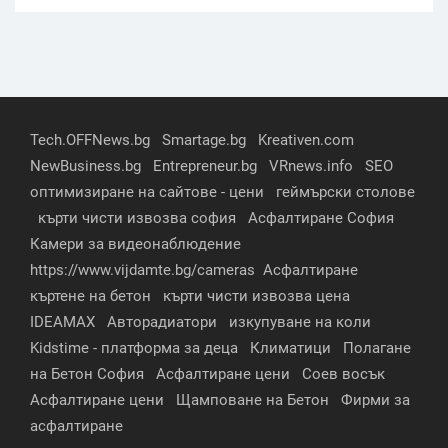
Tech.OFFNews.bg
Smartage.bg
Kreativen.com
NewBusiness.bg
Entrepreneur.bg
VRnews.info
SEO
оптимизиране на сайтове - цени
геймърски столове
кърти чисти извозва софия
Асфалтиране София
Камери за видеонаблюдение
https://www.vijdamte.bg/cameras
Асфалтиране
къртене на бетон
кърти чисти извозва цена
IDEAMAX
Авторадиатори
изкупуване на коли
Kidstime - платформа за деца
Климатици
Полагане
на Бетон София
Асфалтиране цени
Соев восък
Асфалтиране цени
Щамповане на Бетон
Фирми за
асфалтиране