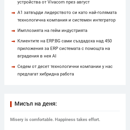
устройства от Vivacom през август
А1 затвърди лидерството си като най-голямата
технологична компания и системен интегратор
Имплозията на гейм индустрията
Клиентите на ERP.BG сами създадоха над 450
приложения за ERP системата с помощта на
вградения в нея AI
Седем от десет технологични компании у нас
предлагат хибридна работа
Мисъл на деня:
Мisery is comfortable. Happiness takes effort.