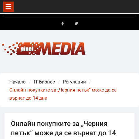
Skip
to
FB
X
content
Начало
IT Бизнес
Регулации
Онлайн покупките за „Черния петък” може да се
върнат до 14 дни
Онлайн покупките за „Черния
петък” може да се върнат до 14