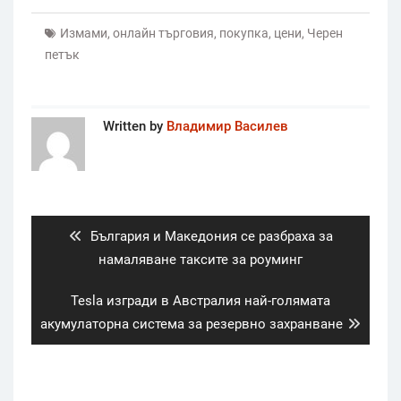
Измами
,
онлайн търговия
,
покупка
,
цени
,
Черен
петък
Written by
Владимир Василев
Post
navigation
Previous
България и Македония се разбраха за
post:
намаляване таксите за роуминг
Next
Tesla изгради в Австралия най-голямата
post:
акумулаторна система за резервно захранване