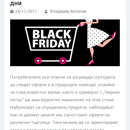
дни
24/11/2017
Владимир Василев
Потребителите все повече си изграждат културата
да следят оферти и в предходни периоди, знаейки
че след известно време, както е примерът с „Черния
петък” ще има вероятно намаление на тези стоки.
Набелязват си определени продукти, наблюдават
как се движат цените им, съпоставят оферти на
различни търговци. Така можем да се ориентираме