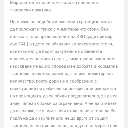
Маргаритов и посочи, че това са нелоялни
търговски практики.
По време на подобни кампании търговците могат
да приложат и трика с лимитираните стоки. Във
връзка с това председателят на КЗП даде пример
със САЩ, където се обявяват количествата стоки,
които могат да бъдат закупени на обявената
изключително ниска цена. „Няма такова законово
изискване у нас, но според мен добрата и нормална
търговска практика изисква, ако има лимитирано
количество, което дори не е съобразено с
евентуалния потребителски интерес или рекламата
на промоцията, да се обяви предварително, за да се
знае, че тези бройки са ограничени. А не да отидете,
да се окаже, че я няма тази стока вече и това да Ви
подлъже да си купите или нещо друго от същия
търговец на по-висока цена, или да го намерите при