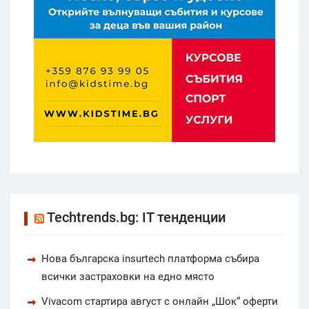
Techtrends.bg: IT тенденции
Нова българска insurtech платформа събира
всички застраховки на едно място
Vivacom стартира август с онлайн „Шок“ оферти