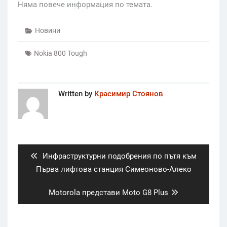
Няма повече информация по темата.
Новини
Nokia 800 Tough
Written by
Красимир Стоянов
Post
navigation
Previous
Инфраструктурни подобрения по пътя към
post:
Първа лифтова станция Симеоново-Алеко
Next
Motorola представи Moto G8 Plus
post: