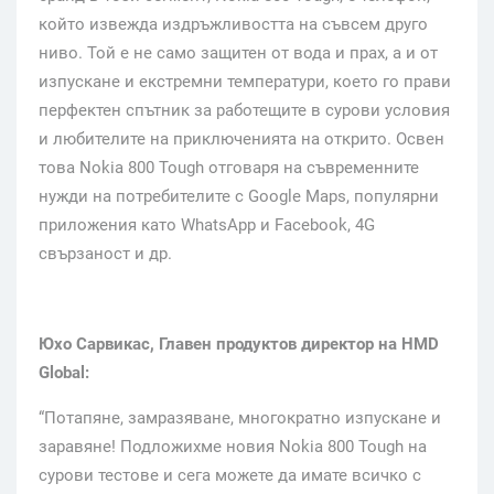
който извежда издръжливостта на съвсем друго
ниво. Той е не само защитен от вода и прах, а и от
изпускане и екстремни температури, което го прави
перфектен спътник за работещите в сурови условия
и любителите на приключенията на открито. Освен
това Nokia 800 Tough отговаря на съвременните
нужди на потребителите с Google Maps, популярни
приложения като WhatsApp и Facebook, 4G
свързаност и др.
Юхо Сарвикас
,
Главен продуктов директор на
HMD
Global:
“Потапяне, замразяване, многократно изпускане и
заравяне! Подложихме новия Nokia 800 Tough на
сурови тестове и сега можете да имате всичко с