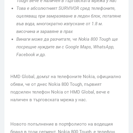
Tough
вече е наличен в търговската мрежа у нас
Това е абсолютният
SURVIVOR
сред телефоните,
оцеляващ при замразяване в леден блок, потапяне
във вода, многократно изпускане от 1.8 м.
височина и заравяне в прах
Винаги може да разчитате, че
Nokia 800 Tough
ще
посрещне нуждите ви с
Google Maps, WhatsApp
,
Facebook
и др.
HMD Global, домът на телефоните Nokia, официално
обяви, че от днес Nokia 800 Tough, първият
подсилен телефон Nokia от HMD Global, вече е
наличен в търговската мрежа у нас.
Новото попълнение в портфолиото на водещия
бранд в този сегмент, Nokia 800 Tough, е телефон,