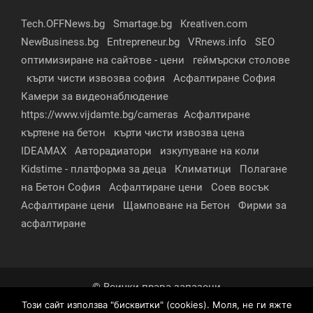
Tech.OFFNews.bg
Smartage.bg
Kreativen.com
NewBusiness.bg
Entrepreneur.bg
VRnews.info
SEO
оптимизиране на сайтове - цени
геймърски столове
кърти чисти извозва софия
Асфалтиране София
Камери за видеонаблюдение
https://www.vijdamte.bg/cameras
Асфалтиране
къртене на бетон
кърти чисти извозва цена
IDEAMAX
Авторадиатори
изкупуване на коли
Kidstime - платформа за деца
Климатици
Полагане
на Бетон София
Асфалтиране цени
Соев восък
Асфалтиране цени
Щамповане на Бетон
Фирми за
асфалтиране
© Всички права запазени
Този сайт използва "бисквитки" (cookies). Моля, не ги яжте
За нас
Контакти
Реклама
Партньори