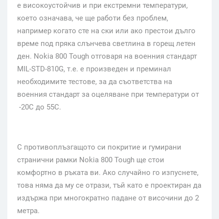
е високоустойчив и при екстремни температури,
което означава, че ще работи без проблем,
например когато сте на ски или ако престои дълго
време под пряка слънчева светлина в горещ летен
ден. Nokia 800 Tough отговаря на военния стандарт
MIL-STD-810G, т.е. е произведен и преминал
необходимите тестове, за да съответства на
военния стандарт за оцеляване при температури от
-20C до 55C.
С противоплъзгащото си покритие и гумирани
странични рамки Nokia 800 Tough ще стои
комфортно в ръката ви. Ако случайно го изпуснете,
това няма да му се отрази, тъй като е проектиран да
издържа при многократно падане от височини до 2
метра.