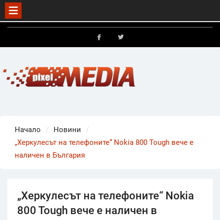
Skip
to
FB
X
content
Начало
Новини
„Херкулесът на телефоните“ Nokia 800 Tough вече е
наличен в България
„Херкулесът на телефоните“ Nokia
800 Tough вече е наличен в