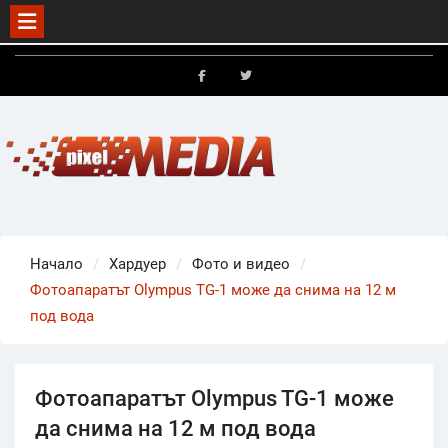
Skip
to
FB
X
content
Начало
Хардуер
Фото и видео
Фотоапаратът Olympus TG-1 може да снима на 12 м
под вода
Фотоапаратът Olympus TG-1 може
да снима на 12 м под вода