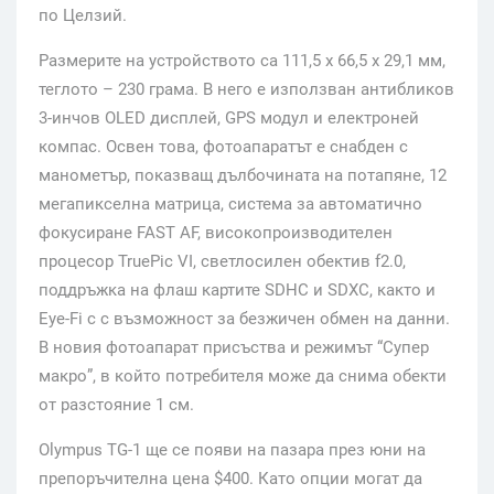
по Целзий.
Размерите на устройството са 111,5 х 66,5 х 29,1 мм,
теглото – 230 грама. В него е използван антибликов
3-инчов OLED дисплей, GPS модул и електроней
компас. Освен това, фотоапаратът е снабден с
манометър, показващ дълбочината на потапяне, 12
мегапикселна матрица, система за автоматично
фокусиране FAST AF, високопроизводителен
процесор TruePic VI, светлосилен обектив f2.0,
поддръжка на флаш картите SDHC и SDXC, както и
Eye-Fi с с възможност за безжичен обмен на данни.
В новия фотоапарат присъства и режимът “Супер
макро”, в който потребителя може да снима обекти
от разстояние 1 см.
Olympus TG-1 ще се появи на пазара през юни на
препоръчителна цена $400. Като опции могат да