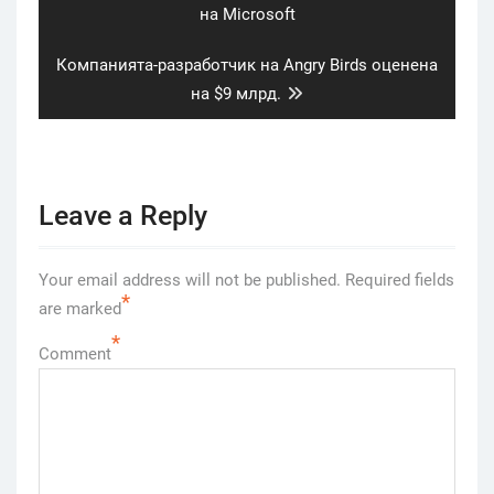
post:
на Microsoft
Next
Компанията-разработчик на Angry Birds оценена
post:
на $9 млрд.
Leave a Reply
Your email address will not be published.
Required fields
*
are marked
*
Comment