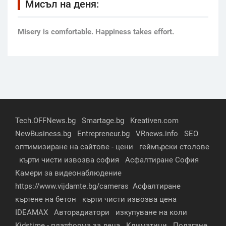
Мисъл на деня:
Мisery is comfortable. Happiness takes effort.
Tech.OFFNews.bg
Smartage.bg
Kreativen.com
NewBusiness.bg
Entrepreneur.bg
VRnews.info
SEO
оптимизиране на сайтове - цени
геймърски столове
кърти чисти извозва софия
Асфалтиране София
Камери за видеонаблюдение
https://www.vijdamte.bg/cameras
Асфалтиране
къртене на бетон
кърти чисти извозва цена
IDEAMAX
Авторадиатори
изкупуване на коли
Kidstime - платформа за деца
Климатици
Полагане