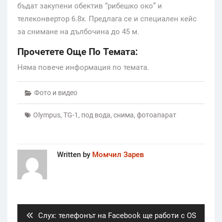
бъдат закупени обектив “рибешко око” и
телеконвертор 6.8x. Предлага се и специален кейс
за снимане на дълбочина до 45 м.
Прочетете Още По Темата:
Няма повече информация по темата.
Фото и видео
Olympus
,
TG-1
,
под вода
,
снима
,
фотоапарат
Written by
Момчил Зарев
Post
navigation
Previous
Слух: телефонът на Facebook ще работи с OS