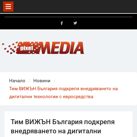
Skip
to
FB
X
content
Начало
Новини
Тим ВИЖЪН България подкрепя внедряването на
дигитални технологии с евросредства
Тим ВИЖЪН България подкрепя
внедряването на дигитални