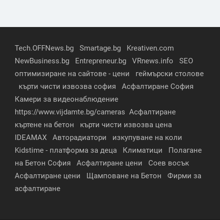
Tech.OFFNews.bg
Smartage.bg
Kreativen.com
NewBusiness.bg
Entrepreneur.bg
VRnews.info
SEO
оптимизиране на сайтове - цени
геймърски столове
кърти чисти извозва софия
Асфалтиране София
Камери за видеонаблюдение
https://www.vijdamte.bg/cameras
Асфалтиране
къртене на бетон
кърти чисти извозва цена
IDEAMAX
Авторадиатори
изкупуване на коли
Kidstime - платформа за деца
Климатици
Полагане
на Бетон София
Асфалтиране цени
Соев восък
Асфалтиране цени
Щамповане на Бетон
Фирми за
асфалтиране