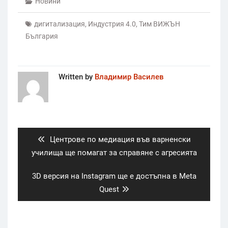
Новини
дигитализация
,
Индустрия 4.0
,
Тим ВИЖЪН
България
Written by
Владимир Василев
Post
navigation
Previous
Центрове по медиация във варненски
post:
училища ще помагат за справяне с агресията
Next
3D версия на Instagram ще е достъпна в Meta
post:
Quest