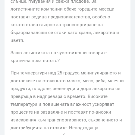
слънце, пътувания и свежи плодове. За
логистичните компании обаче горещите месеци
поставят редица предизвикателства, особено
когато става въпрос за транспортиране на
бързоразвалящи се стоки като храни, лекарства и
цветя.
Защо логистиката на чувствителни товари е
критична през лятото?
При температури над 25 градуса манипулирането и
доставките на стоки като мляко, месо, риба, млечни
продукти, плодове, зеленчуци и дори лекарства се
превръща в надпревара с времето. Високите
температури и повишената влажност ускоряват
процесите на разваляне и поставят по-високи
изисквания към транспортирането, съхранението и
дистрибуцията на стоките. Неподходяща