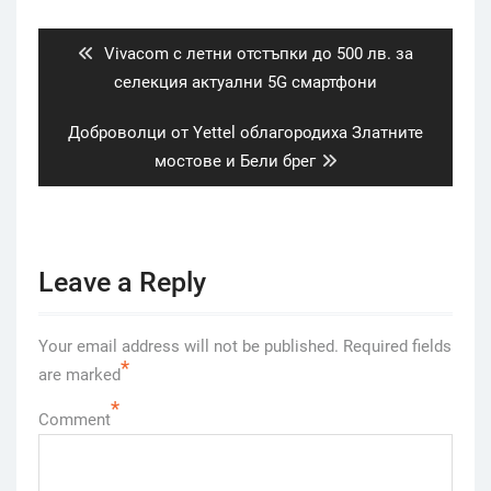
navigation
Previous
Vivacom с летни отстъпки до 500 лв. за
post:
селекция актуални 5G смартфони
Next
Доброволци от Yettel облагородиха Златните
post:
мостове и Бели брег
Leave a Reply
Your email address will not be published.
Required fields
*
are marked
*
Comment