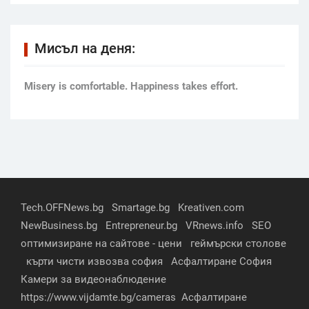
Мисъл на деня:
Мisery is comfortable. Happiness takes effort.
Tech.OFFNews.bg
Smartage.bg
Kreativen.com
NewBusiness.bg
Entrepreneur.bg
VRnews.info
SEO
оптимизиране на сайтове - цени
геймърски столове
кърти чисти извозва софия
Асфалтиране София
Камери за видеонаблюдение
https://www.vijdamte.bg/cameras
Асфалтиране