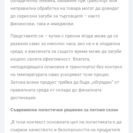
охладителна техника, забавяне при транспорт или
неправилна обработка на товара могат да доведат
до сериозни загуби за търговците – както
финансови, така и имиджови.
Представете си – кутия с пресни ягоди може да се
развали само за няколко часа, ако не е в хладилна
среда, а ваксината за същото време може да загуби
изцяло своята ефективност. Влагата,
неподходящата опаковка и транспортът без контрол
на температурата само ускоряват този процес.
Затова всеки продукт трябва да бъде „обграден“ от
правилната среда от склада до финалната
дестинация.
Съвременни логистични решения за летния сезон
„В този контекст основната цел на логистиката е да
съхрани качеството и безопасността на продуктите