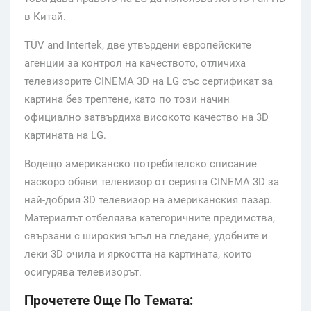
в Китай.
TÜV and Intertek, две утвърдени европейските
агенции за контрол на качеството, отличиха
телевизорите CINEMA 3D на LG със сертификат за
картина без трептене, като по този начин
официално затвърдиха високото качество на 3D
картината на LG.
Водещо американско потребителско списание
наскоро обяви телевизор от серията CINEMA 3D за
най-добрия 3D телевизор на американския пазар.
Материалът отбелязва категоричните предимства,
свързани с широкия ъгъл на гледане, удобните и
леки 3D очила и яркостта на картината, които
осигурява телевизорът.
Прочетете Още По Темата: