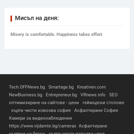
Мисъл на деня:
Мisery is comfortable. Happiness takes effort.
Tech.OFFNews.bg
Smartage.bg
Kreativen.com
NewBusiness.bg
Entrepreneur.bg
VRnews.info
SEO
оптимизиране на сайтове - цени
геймърски столове
кърти чисти извозва софия
Асфалтиране София
Камери за видеонаблюдение
https://www.vijdamte.bg/cameras
Асфалтиране
къртене на бетон
кърти чисти извозва цена