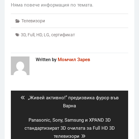
Няма повече информация по темата.
Телевизори
3D
,
Full
,
HD
,
LG
,
сертификат
Written by
Момчил Зарев
Post
navigation
Previous
„Живей активно!” предизвика фурор във
post:
Варна
Next
Panasonic, Sony, Samsung и XPAND 3D
post:
стандартизират 3D очилата за Full HD 3D
телевизори