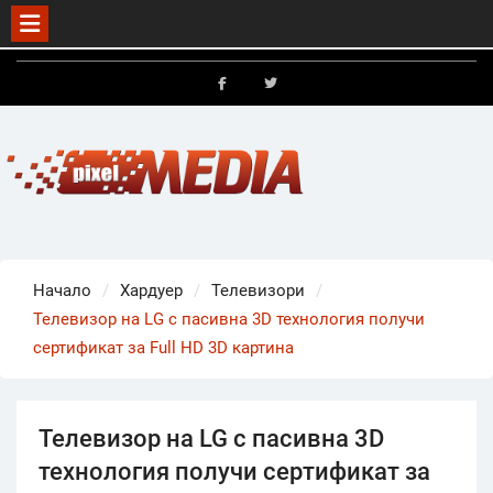
Skip
to
FB
X
content
Начало
Хардуер
Телевизори
Телевизор на LG с пасивна 3D технология получи
сертификат за Full HD 3D картина
Телевизор на LG с пасивна 3D
технология получи сертификат за