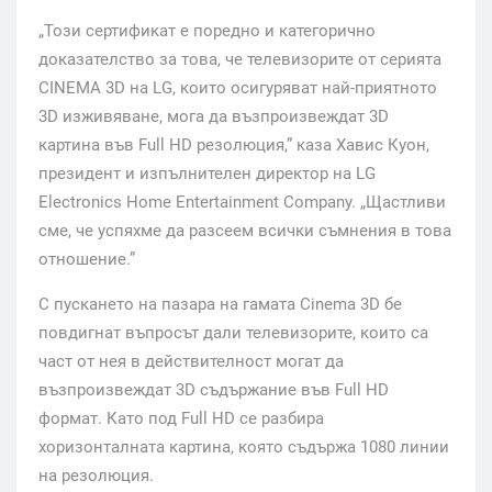
„Този сертификат е поредно и категорично
доказателство за това, че телевизорите от серията
CINEMA 3D на LG, които осигуряват най-приятното
3D изживяване, мога да възпроизвеждат 3D
картина във Full HD резолюция,” каза Хавис Куон,
президент и изпълнителен директор на LG
Electronics Home Entertainment Company. „Щастливи
сме, че успяхме да разсеем всички съмнения в това
отношение.”
С пускането на пазара на гамата Cinema 3D бе
повдигнат въпросът дали телевизорите, които са
част от нея в действителност могат да
възпроизвеждат 3D съдържание във Full HD
формат. Като под Full HD се разбира
хоризонталната картина, която съдържа 1080 линии
на резолюция.