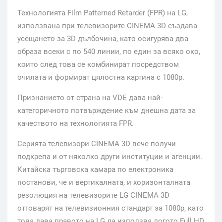
Технологията Film Patterned Retarder (FPR) на LG,
използвана при телевизорите CINEMA 3D създава
усещането за 3D дълбочина, като осигурява два
образа всеки с по 540 линии, по един за всяко око,
които след това се комбинират посредством
очилата и формират цялостна картина с 1080p.
Признанието от страна на VDE дава най-
категоричното потвърждение към днешна дата за
качеството на технологията FPR.
Серията телевизори CINEMA 3D вече получи
подкрепа и от няколко други институции и агенции.
Китайска търговска камара по електроника
постанови, че и вертикалната, и хоризонталната
резолюция на телевизорите LG CINEMA 3D
отговарят на телевизионния стандарт за 1080p, като
това дава правото на LG да използва логото Full HD