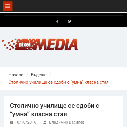
Skip
to
FB
X
content
Начало
Бъдеще
Столично училище се сдоби с “умна” класна стая
Столично училище се сдоби с
“умна” класна стая
10/10/2016
Владимир Василев