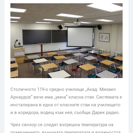
Столичното 119-о средно училище „Акад. Михаил
Арнаудов” вече има „умна” класна стая. Системата е
инсталирана в една от класните стаи на училището
и в коридора, водещ към нея, съобщи Дарик радио.
Чрез сензор се следят вътрешна температура на
помещението, външната температура и влажността.