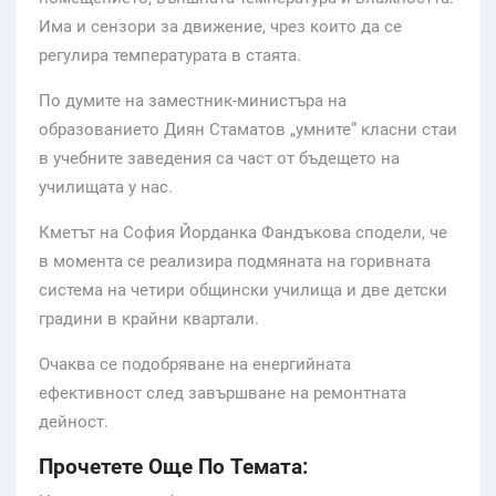
Има и сензори за движение, чрез които да се
регулира температурата в стаята.
По думите на заместник-министъра на
образованието Диян Стаматов „умните” класни стаи
в учебните заведения са част от бъдещето на
училищата у нас.
Кметът на София Йорданка Фандъкова сподели, че
в момента се реализира подмяната на горивната
система на четири общински училища и две детски
градини в крайни квартали.
Очаква се подобряване на енергийната
ефективност след завършване на ремонтната
дейност.
Прочетете Още По Темата: