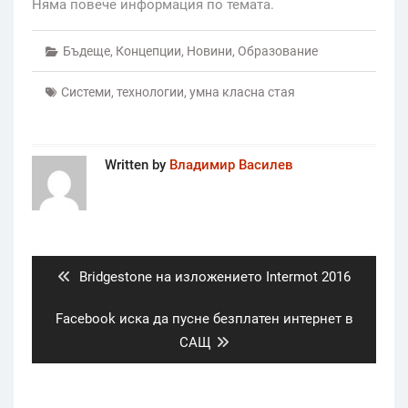
Няма повече информация по темата.
Бъдеще
,
Концепции
,
Новини
,
Образование
Системи
,
технологии
,
умна класна стая
Written by
Владимир Василев
Post
navigation
Previous
Bridgestone на изложението Intermot 2016
post:
Next
Facebook иска да пусне безплатен интернет в
post:
САЩ