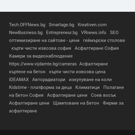
Tech.OFFNews.bg
Smartage.bg
Kreativen.com
NewBusiness.bg
Entrepreneur.bg
VRnews.info
SEO
оптимизиране на сайтове - цени
геймърски столове
кърти чисти извозва софия
Асфалтиране София
Камери за видеонаблюдение
https://www.vijdamte.bg/cameras
Асфалтиране
къртене на бетон
кърти чисти извозва цена
IDEAMAX
Авторадиатори
изкупуване на коли
Kidstime - платформа за деца
Климатици
Полагане
на Бетон София
Асфалтиране цени
Соев восък
Асфалтиране цени
Щамповане на Бетон
Фирми за
асфалтиране