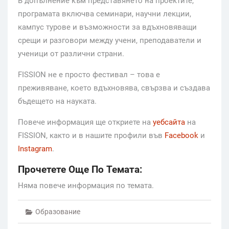
В допълнение към представянето на проектите,
програмата включва семинари, научни лекции,
кампус турове и възможности за вдъхновяващи
срещи и разговори между учени, преподаватели и
ученици от различни страни.
FISSION не е просто фестивал – това е
преживяване, което вдъхновява, свързва и създава
бъдещето на науката.
Повече информация ще откриете на
уебсайта
на
FISSION, както и в нашите профили във
Facebook
и
Instagram
.
Прочетете Още По Темата:
Няма повече информация по темата.
Образование