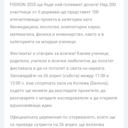
FISSION 2025 ще бъде най-големият досега! Над 200
участници от 6 държави ще представят 100
впечатляващи проекта в категории като
биомедицина, екология, компютърни науки,
математика, физика и инженерство, както и в
категорията за младши ученици.
Фестиалът е отворен за всички! Каним ученици,
родители, учители и всички любопитни да посетят
фестивала и да се потопят в света на науката.
Заповядайте на 26 април (събота) между 11:00 и
13:00 ч. във спортната зала на Колежа (Балона),
където ще можете да разгледате проектите, да
разговаряте с младите изследователи и да откриете
вдъхновяващи идеи.
Официалната церемония по откриването, която ще
се проведе сутринта на 26 април, ще включва