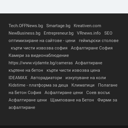
Tech.OFFNews.bg
Smartage.bg
Kreativen.com
NewBusiness.bg
Entrepreneur.bg
VRnews.info
SEO
оптимизиране на сайтове - цени
геймърски столове
кърти чисти извозва софия
Асфалтиране София
Камери за видеонаблюдение
https://www.vijdamte.bg/cameras
Асфалтиране
къртене на бетон
кърти чисти извозва цена
IDEAMAX
Авторадиатори
изкупуване на коли
Kidstime - платформа за деца
Климатици
Полагане
на Бетон София
Асфалтиране цени
Соев восък
Асфалтиране цени
Щамповане на Бетон
Фирми за
асфалтиране