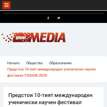
Skip
to
FB
X
content
Начало
Общество
Образование
Предстои 10-тият международен ученически научен
фестивал FISSION 2025!
Предстои 10-тият международен
ученически научен фестивал