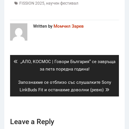
FISSION 2025
,
научен фестивал
Written by
Момчил Зарев
Post
navigation
Previous
„АЛО, КОСМОС | Говори България“ се завръща
post:
за пета поредна година!
Next
Запознахме се отблизо със слушалките Sony
post:
LinkBuds Fit и останахме доволни (ревю)
Leave a Reply