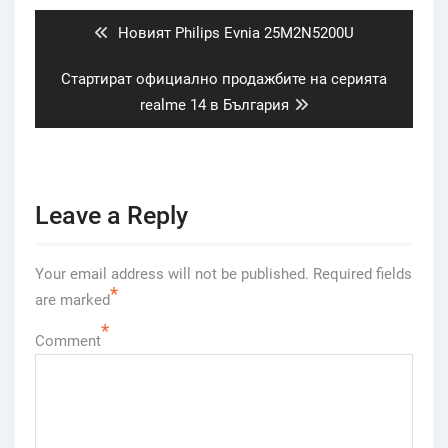
navigation
Previous
Новият Philips Evnia 25M2N5200U
post:
Next
Стартират официално продажбите на серията
post:
realme 14 в България
Leave a Reply
Your email address will not be published.
Required fields
*
are marked
*
Comment