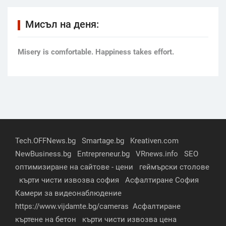
Мисъл на деня:
Мisery is comfortable. Happiness takes effort.
Tech.OFFNews.bg
Smartage.bg
Kreativen.com
NewBusiness.bg
Entrepreneur.bg
VRnews.info
SEO
оптимизиране на сайтове - цени
геймърски столове
кърти чисти извозва софия
Асфалтиране София
Камери за видеонаблюдение
https://www.vijdamte.bg/cameras
Асфалтиране
къртене на бетон
кърти чисти извозва цена