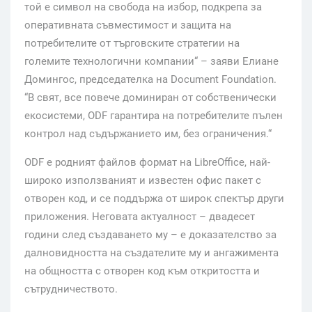
той е символ на свобода на избор, подкрепа за
оперативната съвместимост и защита на
потребителите от търговските стратегии на
големите технологични компании“ – заяви Елиане
Домингос, председателка на Document Foundation.
“В свят, все повече доминиран от собственически
екосистеми, ODF гарантира на потребителите пълен
контрол над съдържанието им, без ограничения.“
ODF е родният файлов формат на LibreOffice, най-
широко използваният и известен офис пакет с
отворен код, и се поддържа от широк спектър други
приложения. Неговата актуалност – двадесет
години след създаването му – е доказателство за
далновидността на създателите му и ангажимента
на общността с отворен код към откритостта и
сътрудничеството.