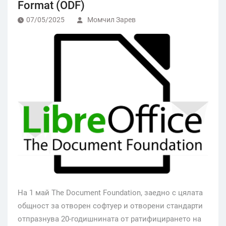
Format (ODF)
07/05/2025
Момчил Зарев
На 1 май The Document Foundation, заедно с цялата
общност за отворен софтуер и отворени стандарти
отпразнува 20-годишнината от ратифицирането на