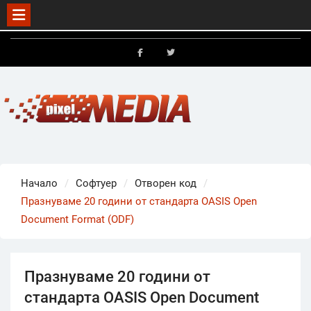
Skip
to
FB
X
content
Начало
Софтуер
Отворен код
Празнуваме 20 години от стандарта OASIS Open
Document Format (ODF)
Празнуваме 20 години от
стандарта OASIS Open Document