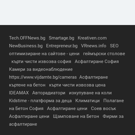
Tech.OFFNews.bg
Smartage.bg
Kreativen.com
NewBusiness.bg
Entrepreneur.bg
VRnews.info
SEO
оптимизиране на сайтове - цени
геймърски столове
кърти чисти извозва софия
Асфалтиране София
Камери за видеонаблюдение
https://www.vijdamte.bg/cameras
Асфалтиране
къртене на бетон
кърти чисти извозва цена
IDEAMAX
Авторадиатори
изкупуване на коли
Kidstime - платформа за деца
Климатици
Полагане
на Бетон София
Асфалтиране цени
Соев восък
Асфалтиране цени
Щамповане на Бетон
Фирми за
асфалтиране