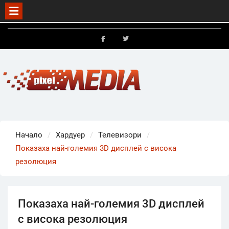
Skip
to
FB
X
content
Начало
Хардуер
Телевизори
Показаха най-големия 3D дисплей с висока
резолюция
Показаха най-големия 3D дисплей
с висока резолюция