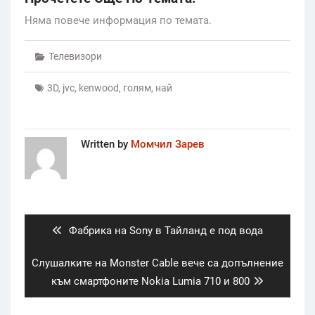
Няма повече информация по темата.
Телевизори
3D
,
jvc
,
kenwood
,
голям
,
най
Written by
Момчил Зарев
Post
navigation
Previous
Фабрика на Sony в Тайланд е под вода
post:
Next
Слушалките на Monster Cable вече са допълнение
post:
към смартфоните Nokia Lumia 710 и 800