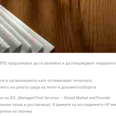
MPS) продължават да се развиват и да утвърждават лидерскат
ите в организацията, като оптимизират печатната
ието на цялата среда на печат и документооборота.
а IDC „Managed Print Services – Global Market and Provider
етовния пазар и доставчици). В рамките на изследването НР и
ители на техника.