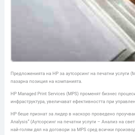
Предложенията на НР за аутсорсинг на печатни услуги (
пазарна позиция на компанията.
НР Managed Print Services (MPS) променят бизнес процес
инфраструктура, увеличават ефективността при управлен
HP беше признат за лидер в наскоро проведено проучване н
Analysis” (Аутсорсинг на печатни услуги – Анализ на св
най-голям дял на договори за MPS сред всички производ