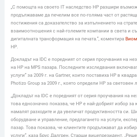
„С помощта на своето IT наследство НР разшири възмож
продължаваме да печелим все по-голяма част от растящ
постижения са доказателство за изпълнението на страт
взаимоотношения с най-големите компании в света и с
дигиталната трансформация на печата.”, коментира
Виом
НР.
Докладът на IDC е поредният от серия проучвания на н
на НР на MPS пазара. Последните изследвания включват 
услуги” за 2009 г. на Gartner, които поставиха НР в квад
Photizo Group за 2009 г., която определи НР за световен 
„Докладът на IDC е поредният от серия проучвания на н
това еднозначно показва, че HP е най-добрият избор за 
намалят разходите и да увеличат продуктивността си. 
оборудване и управление, предлагането на услуги, експ
пазар. Това показва, че клиентите продължават да избир
услуги”, каза Брус Далгрен, Старши вицепрезидент, „Реше