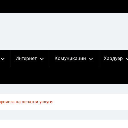
Интернет
Комуникации
Хардуер
орсинга на печатни услуги