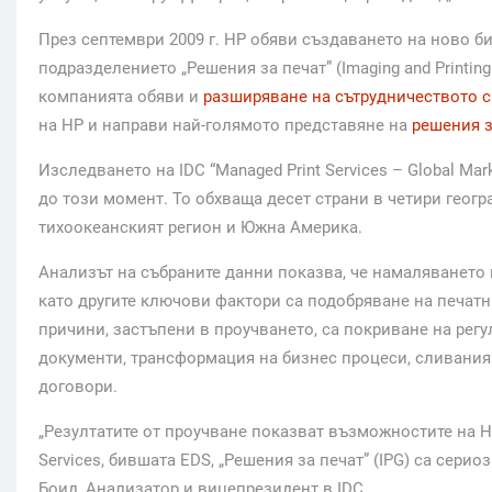
През септември 2009 г. НР обяви създаването на ново биз
подразделението „Решения за печат” (Imaging and Printin
компанията обяви и
разширяване на сътрудничеството с
на HP и направи най-голямото представяне на
решения з
Изследването на IDC “Managed Print Services – Global Mar
до този момент. То обхваща десет страни в четири геог
тихоокеанският регион и Южна Америка.
Анализът на събраните данни показва, че намаляването 
като другите ключови фактори са подобряване на печатн
причини, застъпени в проучването, са покриване на регу
документи, трансформация на бизнес процеси, сливани
договори.
„Резултатите от проучване показват възможностите на НР
Services, бившата EDS, „Решения за печат” (IPG) са сери
Боид, Анализатор и вицепрезидент в IDC.