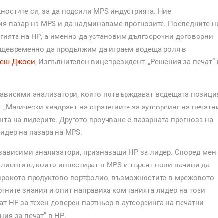
ностите си, за да подсили MPS индустрията. Ние
ия пазар на MPS и да надминаваме прогнозите. Последните н
егията на НР, а именно да установим дългосрочни договорни
ъщевременно да продължим да играем водеща роля в
еш Джоси
, Изпълнителен вицепрезидент, „Решения за печат” 
езависими анализатори, които потвърждават водещата позици
„Магически квадрант на стратегиите за аутсорсинг на печатн
ранта на лидерите. Другото проучване е пазарната прогноза на
лидер на пазара на MPS.
езависими анализатори, признаващи HP за лидер. Според мен
клиентите, които инвестират в MPS и търсят нови начини да
Широкото продуктово портфолио, възможностите в мрежовото
ертните знания и опит направиха компанията лидер на този
ат НР за техен доверен партньор в аутсорсинга на печатни
ния за печат” в НР.