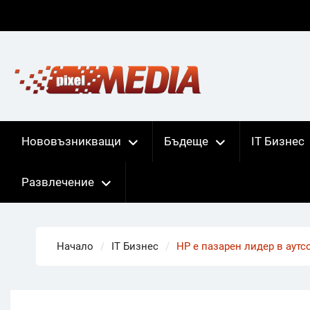
Skip
to
content
Нововъзникващи
Бъдеще
IT Бизнес
Развлечение
Начало
IT Бизнес
НР е пазарен лидер в аутс