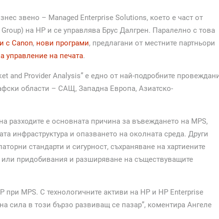
нес звено – Managed Enterprise Solutions, което e част от
g Group) на HP и се управлява Брус Далгрен. Паралелно с това
и с Canon
,
нови програми
, предлагани от местните партньори
а управление на печата
.
ket and Provider Analysis” e едно от най-подробните провеждан
рафски области – САЩ, Западна Европа, Азиатско-
на разходите е основната причина за въвеждането на MPS,
ата инфраструктура и опазването на околната среда. Други
латорни стандарти и сигурност, съхраняване на хартиените
я или придобивания и разширяване на съществуващите
 при MPS. С технологичните активи на НР и НР Enterprise
озна сила в този бързо развиващ се пазар”, коментира Ангеле