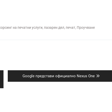
сорсинг на печатни услуги
,
пазарен дял
,
печат
,
Проучване
Next
Google представи официално Nexus One
post: