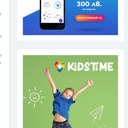
и
в
я
и