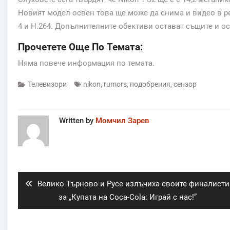
Новият модел освен това ще може да снима и видео в р
4 и H.264. Допълнителните обективи остават същите и о
Прочетете Още По Темата:
Няма повече информация по темата.
Телевизори
nikon
,
rumors
,
подобрения
,
сензор
Written by
Момчил Зарев
Post
navigation
Previous
Велико Търново и Русе излъчиха своите финалисти
post:
за „Купата на Coca-Cola: Играй с нас!”