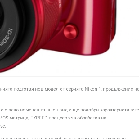
нията подготвя нов модел от серията Nikon 1, продължение н
 е с леко изменен външен вид и ще подобри характеристиките
MOS матрица, EXPEED процесор за обработка на
ус.
икселов сензор, както и подобрена система за фокусиране.