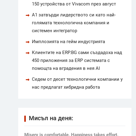
150 устройства от Vivacom през август
А1 затвърди лидерството си като най-
голямата технологична компания и
системен интегратор
Имплозията на гейм индустрията
Клиентите на ERP.BG сами създадоха над
450 приложения за ERP системата с
помощта на вградения в нея AI
Седем от десет технологични компании у
нас предлагат хибридна работа
Мисъл на деня:
Мisery is comfortable. Happiness takes effort.