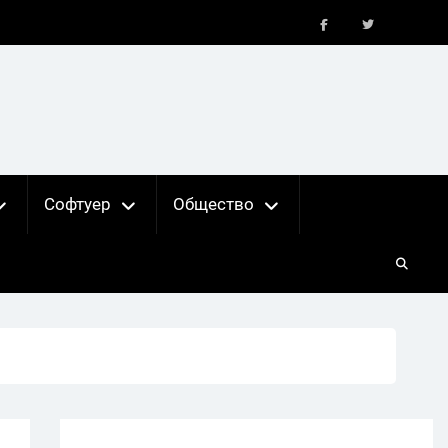
FB
X
Софтуер
Общество