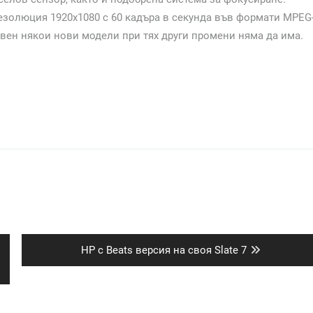
езолюция 1920х1080 с 60 кадъра в секунда във формати MPEG
свен някои нови модели при тях други промени няма да има.
Next
HP с Beats версия на своя Slate 7
post: