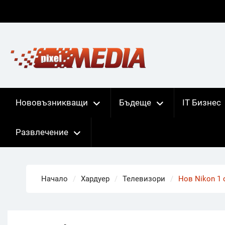
Skip
to
content
Нововъзникващи
Бъдеще
IT Бизнес
Развлечение
Начало
Хардуер
Телевизори
Нов Nikon 1 