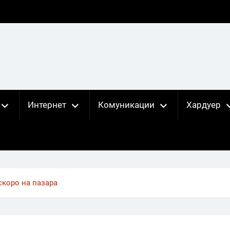
Интернет
Комуникации
Хардуер
скоро на пазара