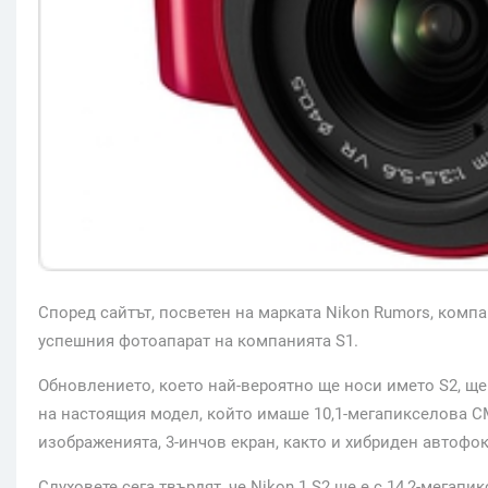
Според сайтът, посветен на марката Nikon Rumors, компа
успешния фотоапарат на компанията S1.
Обновлението, което най-вероятно ще носи името S2, ще
на настоящия модел, който имаше 10,1-мегапикселова C
изображенията, 3-инчов екран, както и хибриден автофок
Слуховете сега твърдят, че Nikon 1 S2 ще е с 14,2-мегап