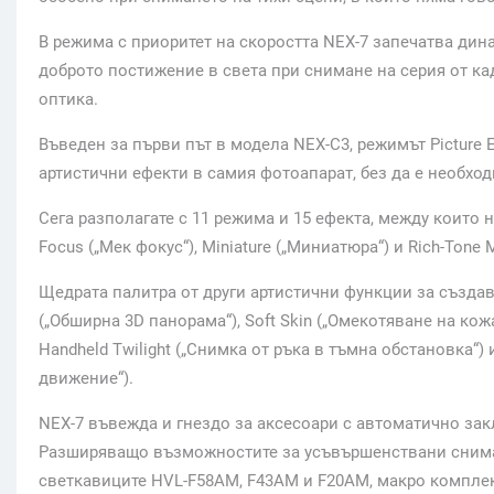
В режима с приоритет на скоростта NEX-7 запечатва дина
доброто постижение в света при снимане на серия от к
оптика.
Въведен за първи път в модела NEX-C3, режимът Picture 
артистични ефекти в самия фотоапарат, без да е необх
Сега разполагате с 11 режима и 15 ефекта, между които н
Focus („Мек фокус“), Miniature („Миниатюра“) и Rich-Ton
Щедрата палитра от други артистични функции за създ
(„Обширна 3D панорама“), Soft Skin („Омекотяване на кож
Handheld Twilight („Снимка от ръка в тъмна обстановка“)
движение“).
NEX-7 въвежда и гнездо за аксесоари с автоматично зак
Разширяващо възможностите за усъвършенствани снима
светкавиците HVL-F58AM, F43AM и F20AM, макро компле