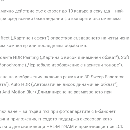
мично действие със скорост до 10 кадъра в секунда – най-
адри сред всички безогледални фотоапарати със сменяема
Effect („Картинен ефект“) опростява създаването на изтънчени
одим компютър или последваща обработка.
овите HDR Painting („Картина с висок динамичен обхват“), Soft
e Monochrome („Чернобяло изображение с наситени тонове“).
аване на изображения включва режимите 3D Sweep Panorama
ата“), Auto HDR („Автоматичен висок динамичен обхват“),
 и Anti Motion Blur („Елиминиране на размазването при
лючване – за първи път при фотоапаратите с E-байонет.
чни приложения, гнездото поддържа аксесоари като
ктът с две светкавици HVL-MT24AM и прикачващият се LCD