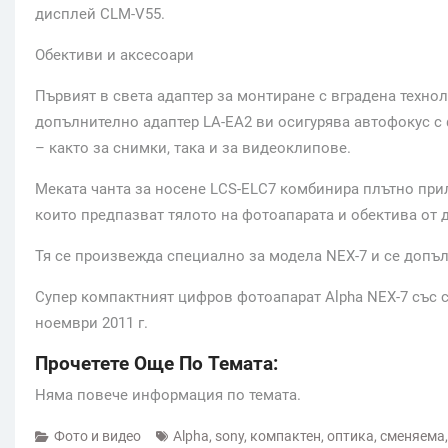
дисплей CLM-V55.
Обективи и аксесоари
Първият в света адаптер за монтиране с вградена техноло
допълнително адаптер LA-EA2 ви осигурява автофокус с
– както за снимки, така и за видеоклипове.
Меката чанта за носене LCS-ELC7 комбинира плътно прил
които предпазват тялото на фотоапарата и обектива от д
Тя се произвежда специално за модела NEX-7 и се допъл
Супер компактният цифров фотоапарат Alpha NEX-7 със с
ноември 2011 г.
Прочетете Още По Темата:
Няма повече информация по темата.
Фото и видео
Alpha
,
sony
,
компактен
,
оптика
,
сменяема