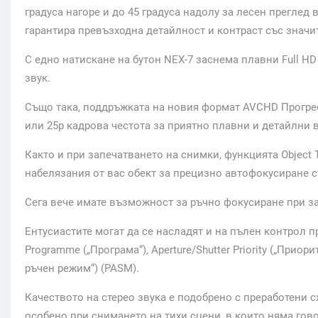
градуса нагоре и до 45 градуса надолу за лесен преглед
гарантира превъзходна детайлност и контраст със значи
С едно натискане на бутон NEX-7 заснема плавни Full 
звук.
Също така, поддръжката на новия формат AVCHD Прогреси
или 25p кадрова честота за приятно плавни и детайлни
Както и при запечатването на снимки, функцията Object T
набелязания от вас обект за прецизно автофокусиране с
Сега вече имате възможност за ръчно фокусиране при з
Ентусиастите могат да се насладят и на пълен контрол 
Programme („Програма“), Aperture/Shutter Priority („Прио
ръчен режим“) (PASM).
Качеството на стерео звука е подобрено с преработени с
особено при снимането на тихи сцени, в които няма гово