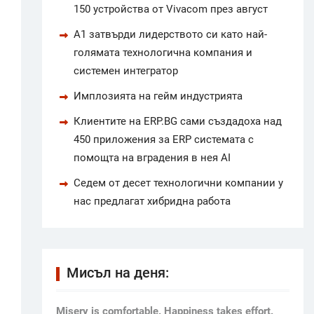
150 устройства от Vivacom през август
А1 затвърди лидерството си като най-
голямата технологична компания и
системен интегратор
Имплозията на гейм индустрията
Клиентите на ERP.BG сами създадоха над
450 приложения за ERP системата с
помощта на вградения в нея AI
Седем от десет технологични компании у
нас предлагат хибридна работа
Мисъл на деня:
Мisery is comfortable. Happiness takes effort.