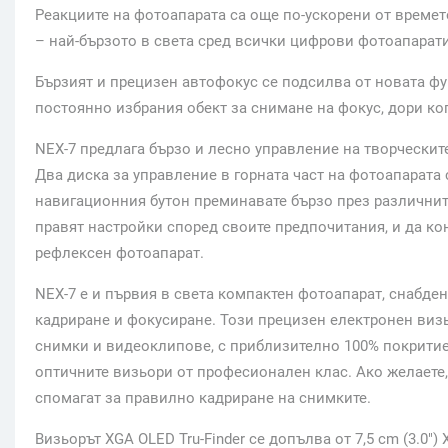
Реакциите на фотоапарата са още по-ускорени от времет
– най-бързото в света сред всички цифрови фотоапарат
Бързият и прецизен автофокус се подсилва от новата фун
постоянно избрания обект за снимане на фокус, дори ког
NEX-7 предлага бързо и лесно управление на творческит
Два диска за управление в горната част на фотоапарата 
навигационния бутон преминавате бързо през различнит
правят настройки според своите предпочитания, и да ко
рефлексен фотоапарат.
NEX-7 е и първия в света компактен фотоапарат, снабден
кадриране и фокусиране. Този прецизен електронен визь
снимки и видеоклипове, с приблизително 100% покритие 
оптичните визьори от професионален клас. Ако желаете,
спомагат за правилно кадриране на снимките.
Визьорът XGA OLED Tru-Finder се допълва от 7,5 cm (3.0″)