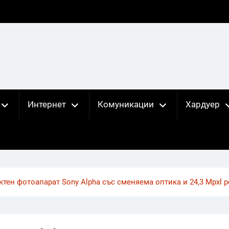
Интернет
Комуникации
Хардуер
тен фотоапарат Sony Alpha със сменяема оптика и 24,3 Mpxl