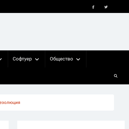
FB
X
Софтуер
Общество
 резолюция