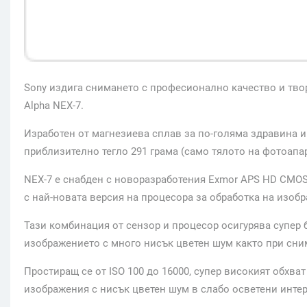
Sony издига снимането с професионално качество и тво
Alpha NEX-7.
Изработен от магнезиева сплав за по-голяма здравина и
приблизително тегло 291 грама (само тялото на фотоапар
NEX-7 е снабден с новоразработения Exmor APS HD CMOS
с най-новата версия на процесора за обработка на изобр
Тази комбинация от сензор и процесор осигурява супер
изображението с много нисък цветен шум както при сним
Простиращ се от ISO 100 до 16000, супер високият обхва
изображения с нисък цветен шум в слабо осветени интер