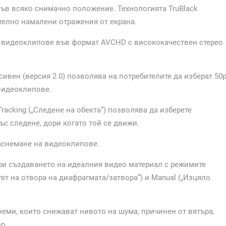
 във всяко снимачно положение. Технологията TruBlack
телно намалени отражения от екрана.
HD видеоклипове във формат AVCHD с висококачествен стерео
вен (версия 2.0) позволява на потребителите да изберат 50
 видеоклипове.
racking („Следене на обекта“) позволява да изберете
ъс следене, дори когато той се движи.
аснемане на видеоклипове.
при създаването на идеалния видео материал с режимите
ритет на отвора на диафрагмата/затвора“) и Manual („Изцяло
хеми, които снижават нивото на шума, причинен от вятъра,
р.