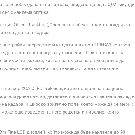
о за освобождаване на затвора, сведено до едва 0,02 секунди
и със сменяема оптика.
кция Object Tracking („Следене на обекта“), която поддържа
ато се движи в кадъра.
е настройки посредством интуитивния нов TRINAVI контрол.
се допълват от колелце за управление. При натискане на
е снимачни режими, което позволява на ентусиастите да
нтролират изображенията с гъвкавостта на огледално-
 с визьор XGA OLED TruFinder, който позволява прецизно
ор осигурява светъл, детайлен и висококонтрастен преглед н
на кадъра, и широко зрително поле, което може да се мери с
 можете да изведете на него решетки и нивелир, които
 Xtra Fine LCD дисплей, който може да бъде накланян до 90