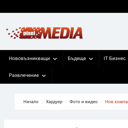
Skip
to
content
Нововъзникващи
Бъдеще
IT Бизнес
Развлечение
Начало
Хардуер
Фото и видео
Нов компак