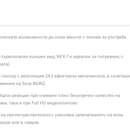
рческите възможности до нови висоти с лесния за употреба
 първокласен външен вид, NEX-7 е идеален за пътувания, с
ата).
 сензор с резолюция 24,3 ефективни мегапиксела, в съчетани
ажения на Sony BIONZ.
 бързи реакции при снимане плюс безупречно качество на
ки, така и при Full HD видеоклипове.
т на светлочувствителност улеснява запечатването на ясни
иори или в сумрак.