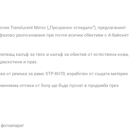
гия Translucent Mirror („Прозрачно огледало“), предлаганият
 фазово разпознаване при почти всички обективи с A-байонет
епващ калъф за тяло и калъф за обектив от естествена кожа,
раскотини и прах.
ва от ремъка за рамо STP-XH70, изработен от същата материя.
меняема оптика от Sony ще бъде пуснат в продажба през
,
фотоапарат