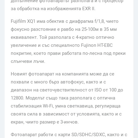
допълнение фотоапаратът разполага и с процесор
за обработка на изображенията EXR II.
Fujifilm XQ1 има обектив с диафрагма f/1,8, чието
фокусно разстояние е равбо на 25-100м в 35 мм
еквивалент. Той разполага с 4-кратно оптично
увеличение и със специалното Fujinon HT-EBC
покритие, което прави работата по-лесна под преки
слънчеви лъчи.
Новият фотоапарат на компанията може да се
похвали с много бърз автофокус, както и с
диапазон на светочувствителност от ISO от 100 до
12800. Моделът също така разполага с оптична
стабилизация Wi-Fi, умна светкавица, регулираща
своята сила в зависимост от условията, както и с
екран, чиито размер е 3-инчов.
Фотоапарат работи с карти SD/SDHC/SDXC, както и с