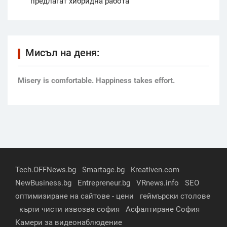
предлагат хибридна работа
Мисъл на деня:
Мisery is comfortable. Happiness takes effort.
Tech.OFFNews.bg
Smartage.bg
Kreativen.com
NewBusiness.bg
Entrepreneur.bg
VRnews.info
SEO
оптимизиране на сайтове - цени
геймърски столове
кърти чисти извозва софия
Асфалтиране София
Камери за видеонаблюдение