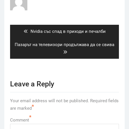
Post
navigation
Previous
Nvidia със спад в приходи и печалби
post:
Next
Пазарът на телевизори продължава да се свива
post:
Leave a Reply
Your email address will not be published.
Required fields
*
are marked
*
Comment