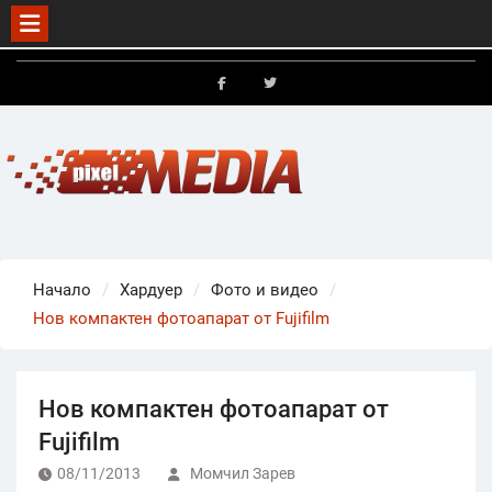
Skip
to
FB
X
content
Начало
Хардуер
Фото и видео
Нов компактен фотоапарат от Fujifilm
Нов компактен фотоапарат от
Fujifilm
08/11/2013
Момчил Зарев