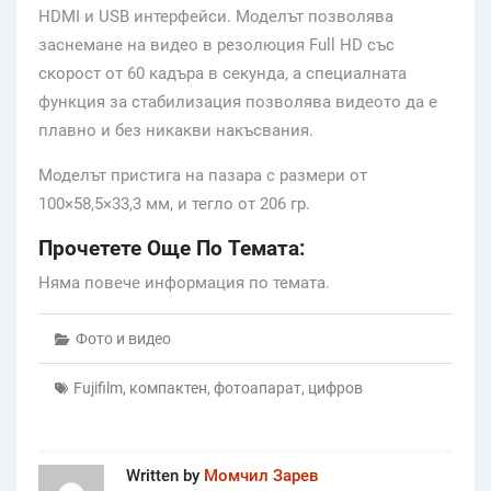
HDMI и USB интерфейси. Моделът позволява
заснемане на видео в резолюция Full HD със
скорост от 60 кадъра в секунда, а специалната
функция за стабилизация позволява видеото да е
плавно и без никакви накъсвания.
Моделът пристига на пазара с размери от
100×58,5×33,3 мм, и тегло от 206 гр.
Прочетете Още По Темата:
Няма повече информация по темата.
Фото и видео
Fujifilm
,
компактен
,
фотоапарат
,
цифров
Written by
Момчил Зарев