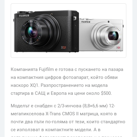
Компанията Fujifilm е готова с пускането на пазара
на компактния цифров фотоапарат, който обяви
наскоро XQ1. Разпространението на модела
стартира в САЩ и Европа на цени около $500.
Моделът е снабден с 2/3-инчова (8,8×6,6 мм) 12-
мегапикселова X-Trans CMOS II матрица, която в
почти два пъти по-голяма от тези, които стандартно
се използват в компактните модели. А в