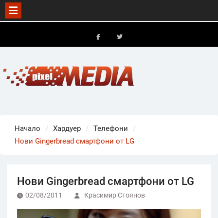
Skip
to
FB
X
content
Начало
Хардуер
Телефони
Нови Gingerbread смартфони от LG
Нови Gingerbread смартфони от LG
02/08/2011
Красимир Стоянов