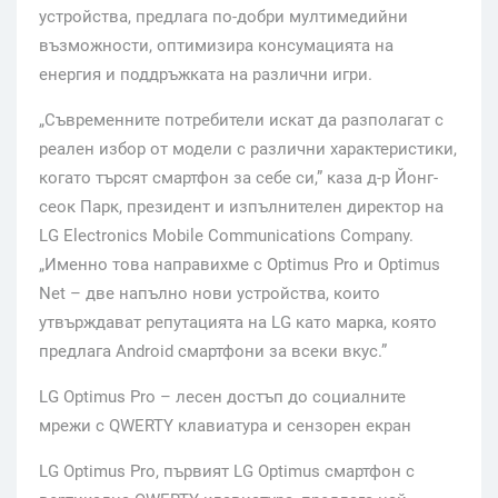
устройства, предлага по-добри мултимедийни
възможности, оптимизира консумацията на
енергия и поддръжката на различни игри.
„Съвременните потребители искат да разполагат с
реален избор от модели с различни характеристики,
когато търсят смартфон за себе си,” каза д-р Йонг-
сеок Парк, президент и изпълнителен директор на
LG Electronics Mobile Communications Company.
„Именно това направихме с Optimus Pro и Optimus
Net – две напълно нови устройства, които
утвърждават репутацията на LG като марка, която
предлага Android смартфони за всеки вкус.”
LG Optimus Pro – лесен достъп до социалните
мрежи с QWERTY клавиатура и сензорен екран
LG Optimus Pro, първият LG Optimus смартфон с