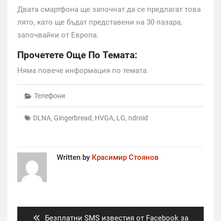
Двата смартфона ще започнат да се предлагат това
лято, като ще бъдат представени на 30 пазара,
започвайки от Европа.
Прочетете Още По Темата:
Няма повече информация по темата.
Телефони
DLNA
,
Gingerbread
,
HVGA
,
LG
,
ndroid
Written by
Красимир Стоянов
Post
navigation
Previous
Безплатни SMS известия от Facebook за