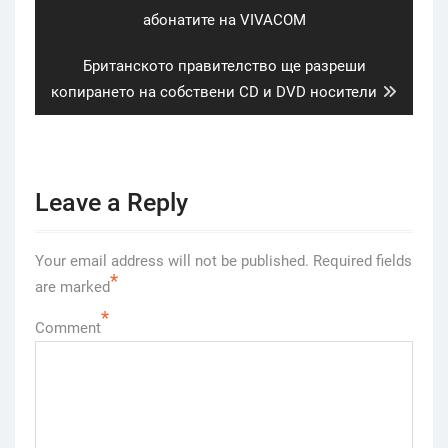
post:
абонатите на VIVACOM
Next
Британското правителство ще разреши
post:
копирането на собствени CD и DVD носители
Leave a Reply
Your email address will not be published.
Required fields
*
are marked
*
Comment