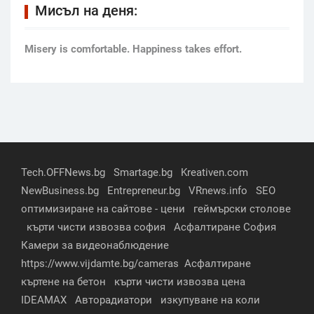
Мисъл на деня:
Мisery is comfortable. Happiness takes effort.
Tech.OFFNews.bg
Smartage.bg
Kreativen.com
NewBusiness.bg
Entrepreneur.bg
VRnews.info
SEO
оптимизиране на сайтове - цени
геймърски столове
кърти чисти извозва софия
Асфалтиране София
Камери за видеонаблюдение
https://www.vijdamte.bg/cameras
Асфалтиране
къртене на бетон
кърти чисти извозва цена
IDEAMAX
Авторадиатори
изкупуване на коли