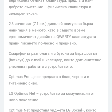
вертикална QWERTY клавиатура, предлага най-
доброто съчетание – физическа клавиатура и
сензорен екран.
2,8-инчовият (7,1 см.) дисплей осигурява бърза
навигация в менюто, като в същото време
ергономичният дизайн на QWERTY клавиатурата
прави писането по-лесно и прецизно.
Смартфонът разполага и с бутони за бърз достъп
(hotkeys) до e-mail и календар, които допълнително
улесняват работата с устройството.
Optimus Pro ще се предлага в бяло, черно и в
титаниево сиво.
LG Optimus Net – устройство за комуникация от
ново поколение
Optimus Net представя уиджета LG Social+, който