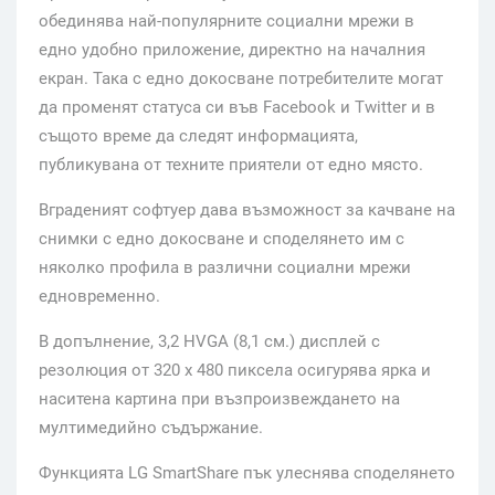
обединява най-популярните социални мрежи в
едно удобно приложение, директно на началния
екран. Така с едно докосване потребителите могат
да променят статуса си във Facebook и Twitter и в
същото време да следят информацията,
публикувана от техните приятели от едно място.
Вграденият софтуер дава възможност за качване на
снимки с едно докосване и споделянето им с
няколко профила в различни социални мрежи
едновременно.
В допълнение, 3,2 HVGA (8,1 см.) дисплей с
резолюция от 320 x 480 пиксела осигурява ярка и
наситена картина при възпроизвеждането на
мултимедийно съдържание.
Функцията LG SmartShare пък улеснява споделянето