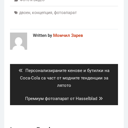
двоен
,
концепция
,
фотоапарат
Written by
Момчил Зарев
Post
navigation
Previous
Персонализираните кенове и бутилки на
post:
Coca-Cola са част от модните тенденции за
лятото
Next
Премиум фотоапарат от Hasselblad
post: