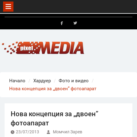
Skip
to
FB
X
content
Начало
Хардуер
Фото и видео
Нова концепция за „двоен” фотоапарат
Нова концепция за „двоен”
фотоапарат
23/07/2013
Момчил Зарев