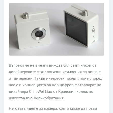
Въпреки че не винаги виждат бял свят, някои от
дизайнерските технологични хрумвания са повече
от интересни. Такъв интересен проект, поне според
нас е и концепцията за нов цифров фотоапарат на
дизайнера Chin-Wei Liao от Кралския колеж по
изкуства във Великобритания.
Неговата идея е за камера, която може да прави