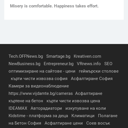
Мisery is comfortable. Happiness takes effort.
Tech.OFFNews.bg
Smartage.bg
Kreativen.com
NewBusiness.bg
Entrepreneur.bg
VRnews.info
SEO
оптимизиране на сайтове - цени
геймърски столове
кърти чисти извозва софия
Асфалтиране София
Камери за видеонаблюдение
https://www.vijdamte.bg/cameras
Асфалтиране
къртене на бетон
кърти чисти извозва цена
IDEAMAX
Авторадиатори
изкупуване на коли
Kidstime - платформа за деца
Климатици
Полагане
на Бетон София
Асфалтиране цени
Соев восък