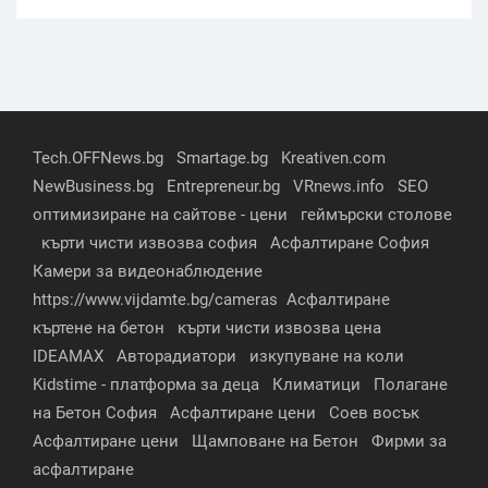
Tech.OFFNews.bg
Smartage.bg
Kreativen.com
NewBusiness.bg
Entrepreneur.bg
VRnews.info
SEO
оптимизиране на сайтове - цени
геймърски столове
кърти чисти извозва софия
Асфалтиране София
Камери за видеонаблюдение
https://www.vijdamte.bg/cameras
Асфалтиране
къртене на бетон
кърти чисти извозва цена
IDEAMAX
Авторадиатори
изкупуване на коли
Kidstime - платформа за деца
Климатици
Полагане
на Бетон София
Асфалтиране цени
Соев восък
Асфалтиране цени
Щамповане на Бетон
Фирми за
асфалтиране