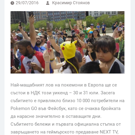
29/07/2016
Красимир Стоянов
Най-мащабният лов на покемони в Европа ще се
състои в НДК този уикенд – 30 и 31 юли. Засега
събитието е привлякло близо 10 000 потребители на
Pokemon GO във Фейсбук, като се очаква бройката
да нарасне значително в оставащите дни.
Събитието бележи и първата официална стъпка от
завръщането на геймърското предаване NEXT TV,