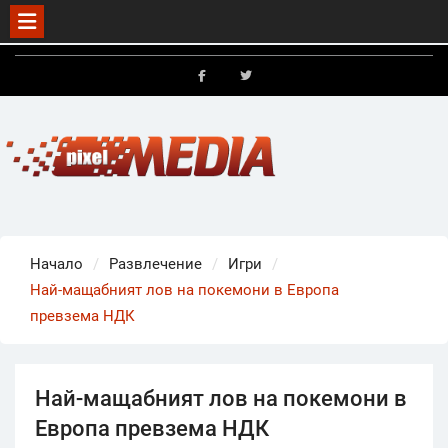
Skip
to
FB
X
content
Начало
Развлечение
Игри
Най-мащабният лов на покемони в Европа
превзема НДК
Най-мащабният лов на покемони в
Европа превзема НДК