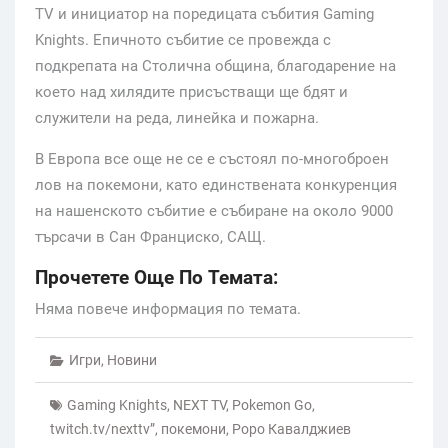
TV и инициатор на поредицата събития Gaming
Knights. Епичното събитие се провежда с
подкрепата на Столична община, благодарение на
което над хилядите присъстващи ще бдят и
служители на реда, линейка и пожарна.
В Европа все още не се е състоял по-многоброен
лов на покемони, като единствената конкуренция
на нашенското събитие е събиране на около 9000
търсачи в Сан Франциско, САЩ.
Прочетете Още По Темата:
Няма повече информация по темата.
Игри
,
Новини
Gaming Knights
,
NEXT TV
,
Pokemon Go
,
twitch.tv/nexttv”
,
покемони
,
Роро Кавалджиев