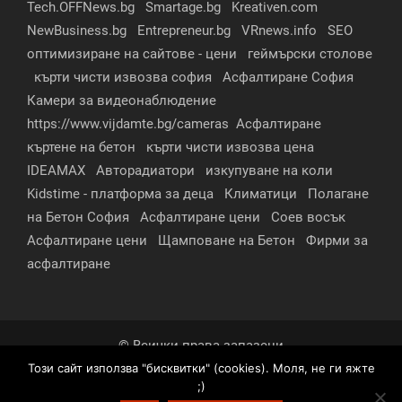
Tech.OFFNews.bg
Smartage.bg
Kreativen.com
NewBusiness.bg
Entrepreneur.bg
VRnews.info
SEO
оптимизиране на сайтове - цени
геймърски столове
кърти чисти извозва софия
Асфалтиране София
Камери за видеонаблюдение
https://www.vijdamte.bg/cameras
Асфалтиране
къртене на бетон
кърти чисти извозва цена
IDEAMAX
Авторадиатори
изкупуване на коли
Kidstime - платформа за деца
Климатици
Полагане
на Бетон София
Асфалтиране цени
Соев восък
Асфалтиране цени
Щамповане на Бетон
Фирми за
асфалтиране
© Всички права запазени
Този сайт използва "бисквитки" (cookies). Моля, не ги яжте
За нас
Контакти
Реклама
Партньори
;)