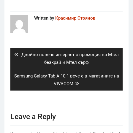
Written by
Красимир Стоянов
Post
navigation
Previous
Двойно повече интернет с промоция на Мтел
post:
безкрай и Мтел сърф
Next
Samsung Galaxy Tab A 10.1 вече е в магазините на
post:
VIVACOM
Leave a Reply