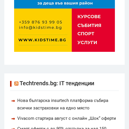
Techtrends.bg: IT тенденции
Нова българска insurtech платформа събира
всички застраховки на едно място
Vivacom стартира август с онлайн „Шок“ оферти
Смарт оферти с до 90% отстъпка за над 150