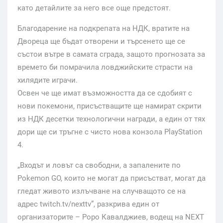
като детайлите за него все още предстоят.
Благодарение на подкрепата на НДК, вратите на
Двореца ще бъдат отворени и търсенето ще се
състои вътре в самата сграда, защото прогнозата за
времето би помрачила ловджийските страсти на
хилядите играчи.
Освен че ще имат възможността да се сдобият с
нови покемони, присъстващите ще намират скрити
из НДК десетки технологични награди, а един от тях
дори ще си тръгне с чисто нова конзола PlayStation
4.
„Входът и ловът са свободни, а запалените по
Pokemon GO, които не могат да присъстват, могат да
гледат живото излъчване на случващото се на
адрес twitch.tv/nexttv”, разкрива един от
организаторите – Роро Кавалджиев, водещ на NEXT